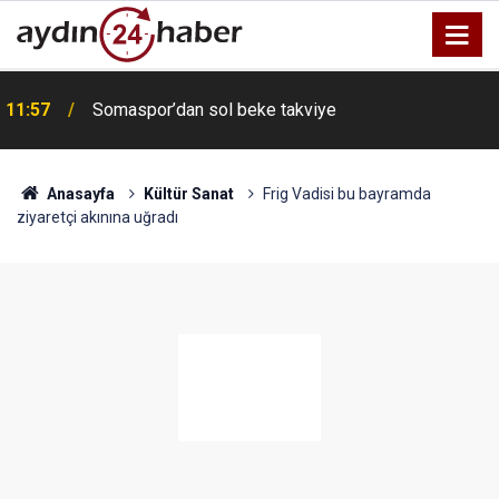
11:57
Somaspor’dan sol beke takviye
Anasayfa
Kültür Sanat
Frig Vadisi bu bayramda
ziyaretçi akınına uğradı