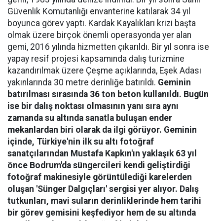
Güvenlik Komutanlığı envanterine katılarak 34 yıl
boyunca görev yaptı. Kardak Kayalıkları krizi başta
olmak üzere birçok önemli operasyonda yer alan
gemi, 2016 yılında hizmetten çıkarıldı. Bir yıl sonra ise
yapay resif projesi kapsamında dalış turizmine
kazandırılmak üzere Çeşme açıklarında, Eşek Adası
yakınlarında 30 metre derinliğe batırıldı.
Geminin
batırılması sırasında 36 ton beton kullanıldı. Bugün
ise bir dalış noktası olmasının yanı sıra aynı
zamanda su altında sanatla buluşan ender
mekanlardan biri olarak da ilgi görüyor. Geminin
içinde, Türkiye'nin ilk su altı fotoğraf
sanatçılarından Mustafa Kapkın'ın yaklaşık 63 yıl
önce Bodrum'da süngercileri kendi geliştirdiği
fotoğraf makinesiyle görüntülediği karelerden
oluşan 'Sünger Dalgıçları' sergisi yer alıyor. Dalış
tutkunları, mavi suların derinliklerinde hem tarihi
bir görev gemisini keşfediyor hem de su altında