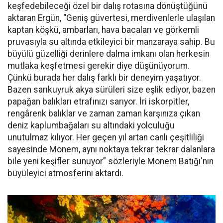
keşfedebileceği özel bir dalış rotasına dönüştüğünü
aktaran Ergün, “Geniş güvertesi, merdivenlerle ulaşılan
kaptan köşkü, ambarları, hava bacaları ve görkemli
pruvasıyla su altında etkileyici bir manzaraya sahip. Bu
büyülü güzelliği derinlere dalma imkanı olan herkesin
mutlaka keşfetmesi gerekir diye düşünüyorum.
Çünkü burada her dalış farklı bir deneyim yaşatıyor.
Bazen sarıkuyruk akya sürüleri size eşlik ediyor, bazen
papağan balıkları etrafınızı sarıyor. İri iskorpitler,
rengârenk balıklar ve zaman zaman karşınıza çıkan
deniz kaplumbağaları su altındaki yolculuğu
unutulmaz kılıyor. Her geçen yıl artan canlı çeşitliliği
sayesinde Monem, aynı noktaya tekrar tekrar dalanlara
bile yeni keşifler sunuyor” sözleriyle Monem Batığı'nın
büyüleyici atmosferini aktardı.