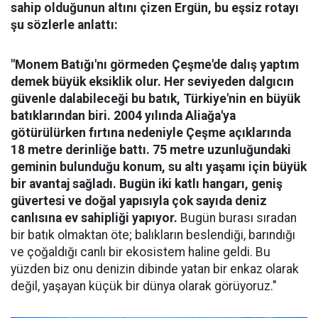
sahip olduğunun altını çizen Ergün, bu eşsiz rotayı
şu sözlerle anlattı:
"Monem Batığı'nı görmeden Çeşme'de dalış yaptım
demek büyük eksiklik olur. Her seviyeden dalgıcın
güvenle dalabileceği bu batık, Türkiye'nin en büyük
batıklarından biri. 2004 yılında Aliağa'ya
götürülürken fırtına nedeniyle Çeşme açıklarında
18 metre derinliğe battı. 75 metre uzunluğundaki
geminin bulunduğu konum, su altı yaşamı için büyük
bir avantaj sağladı. Bugün iki katlı hangarı, geniş
güvertesi ve doğal yapısıyla çok sayıda deniz
canlısına ev sahipliği yapıyor.
Bugün burası sıradan
bir batık olmaktan öte; balıkların beslendiği, barındığı
ve çoğaldığı canlı bir ekosistem haline geldi. Bu
yüzden biz onu denizin dibinde yatan bir enkaz olarak
değil, yaşayan küçük bir dünya olarak görüyoruz."