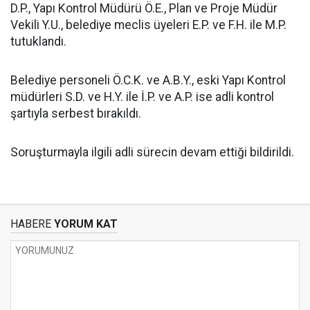
D.P., Yapı Kontrol Müdürü Ö.E., Plan ve Proje Müdür
Vekili Y.U., belediye meclis üyeleri E.P. ve F.H. ile M.P.
tutuklandı.
Belediye personeli Ö.C.K. ve A.B.Y., eski Yapı Kontrol
müdürleri S.D. ve H.Y. ile İ.P. ve A.P. ise adli kontrol
şartıyla serbest bırakıldı.
Soruşturmayla ilgili adli sürecin devam ettiği bildirildi.
HABERE
YORUM KAT