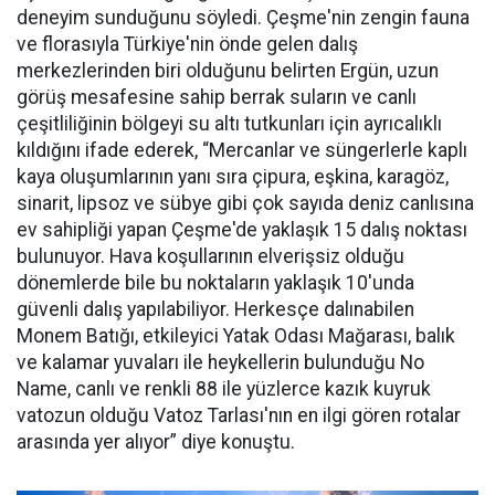
deneyim sunduğunu söyledi. Çeşme'nin zengin fauna
ve florasıyla Türkiye'nin önde gelen dalış
merkezlerinden biri olduğunu belirten Ergün, uzun
görüş mesafesine sahip berrak suların ve canlı
çeşitliliğinin bölgeyi su altı tutkunları için ayrıcalıklı
kıldığını ifade ederek, “Mercanlar ve süngerlerle kaplı
kaya oluşumlarının yanı sıra çipura, eşkina, karagöz,
sinarit, lipsoz ve sübye gibi çok sayıda deniz canlısına
ev sahipliği yapan Çeşme'de yaklaşık 15 dalış noktası
bulunuyor. Hava koşullarının elverişsiz olduğu
dönemlerde bile bu noktaların yaklaşık 10'unda
güvenli dalış yapılabiliyor. Herkesçe dalınabilen
Monem Batığı, etkileyici Yatak Odası Mağarası, balık
ve kalamar yuvaları ile heykellerin bulunduğu No
Name, canlı ve renkli 88 ile yüzlerce kazık kuyruk
vatozun olduğu Vatoz Tarlası'nın en ilgi gören rotalar
arasında yer alıyor” diye konuştu.