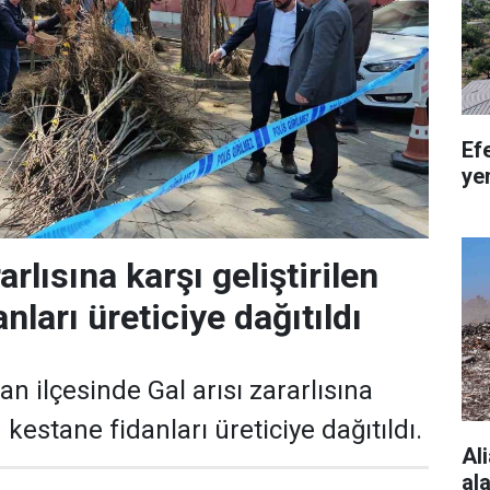
Ef
ye
arlısına karşı geliştirilen
nları üreticiye dağıtıldı
n ilçesinde Gal arısı zararlısına
n kestane fidanları üreticiye dağıtıldı.
Al
al