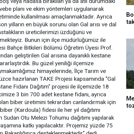
boş veya nadasa bırakılan ya da atıl durumdaki
vebe planı ve ekim yöntemleri uygulanarak
Bo
üretiminde kullanılması amaçlanmaktadır. Ayrıca
tak
on yılların en büyük sorunu olan Gal arısı ve dal
astalıkların üreticilerimizi üzdüğünü ve
ilmekteyiz. Bunun için ilçe müdürlüğümüz ile
tesi Bahçe Bitkileri Bölümü Öğretim Üyesi Prof.
ından geliştirilen Gal arısına dayanıklı kestane
ararlaştırdık. Bu güzel yeniliği ilçemize
ymakamlığımız himayelerinde, İlçe Tarım ve
ce hazırlanan TAKE Projesi kapsamında "Gal
tane Fidanı Dağıtım" projesi ile ilçemizde 18
imize 3 bin 700 adet kestane fidanı, ayrıca
Me
lan biber üretimini tekrardan canlandırmak için
to
biber (Kardoula) fidesi ile her yıl dağıtımı
m Sudan Otu Melezi Tohumu dağıtımı yapılarak
aşamına katkı yapılacaktır. Projemiz yüzde 75
rım Bakanlığınca desteklenmektedir" dedi.