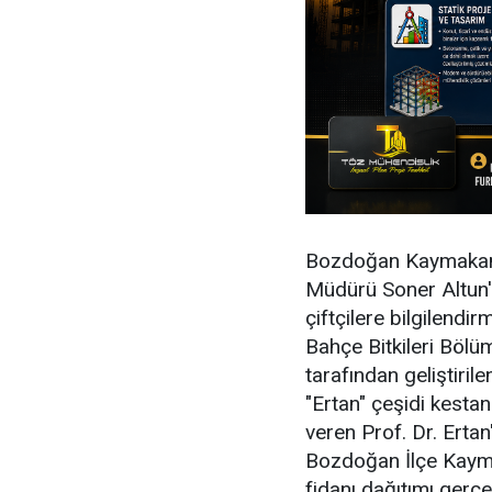
Bozdoğan Kaymakamı
Müdürü Soner Altun'u
çiftçilere bilgilendi
Bahçe Bitkileri Bölü
tarafından geliştiril
"Ertan" çeşidi kestane
veren Prof. Dr. Ertan
Bozdoğan İlçe Kaym
fidanı dağıtımı gerçek