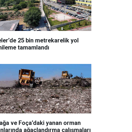
eler’de 25 bin metrekarelik yol
nileme tamamlandı
iağa ve Foça’daki yanan orman
anlarında ağaçlandırma çalışmaları