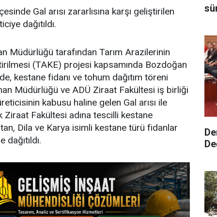
sü
esinde Gal arısı zararlısına karşı geliştirilen
iciye dağıtıldı.
n Müdürlüğü tarafından Tarım Arazilerinin
eştirilmesi (TAKE) projesi kapsamında Bozdoğan
 fide, kestane fidanı ve tohum dağıtım töreni
man Müdürlüğü ve ADÜ Ziraat Fakültesi iş birliği
üreticisinin kabusu haline gelen Gal arısı ile
Ziraat Fakültesi adına tescilli kestane
tan, Dila ve Karya isimli kestane türü fidanlar
De
 dağıtıldı.
De