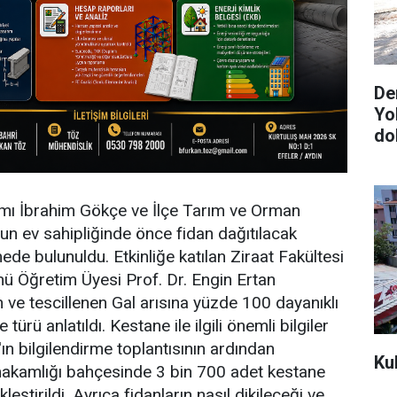
De
Yo
do
 İbrahim Gökçe ve İlçe Tarım ve Orman
n ev sahipliğinde önce fidan dağıtılacak
rmede bulunuldu. Etkinliğe katılan Ziraat Fakültesi
mü Öğretim Üyesi Prof. Dr. Engin Ertan
en ve tescillenen Gal arısına yüzde 100 dayanıklı
 türü anlatıldı. Kestane ile ilgili önemli bilgiler
'ın bilgilendirme toplantısının ardından
Ku
akamlığı bahçesinde 3 bin 700 adet kestane
leştirildi. Ayrıca fidanların nasıl dikileceği ve