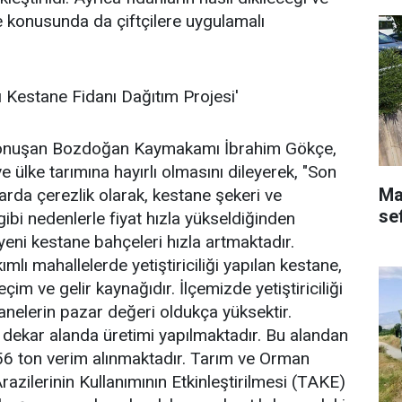
e konusunda da çiftçilere uygulamalı
ı Kestane Fidanı Dağıtım Projesi'
konuşan Bozdoğan Kaymakamı İbrahim Gökçe,
 ülke tarımına hayırlı olmasını dileyerek, "Son
Ma
zarda çerezlik olarak, kestane şekeri ve
se
ibi nedenlerle fiyat hızla yükseldiğinden
 yeni kestane bahçeleri hızla artmaktadır.
mlı mahallelerde yetiştiriciliği yapılan kestane,
çim ve gelir kaynağıdır. İlçemizde yetiştiriciliği
tanelerin pazar değeri oldukça yüksektir.
dekar alanda üretimi yapılmaktadır. Bu alandan
56 ton verim alınmaktadır. Tarım ve Orman
razilerinin Kullanımının Etkinleştirilmesi (TAKE)