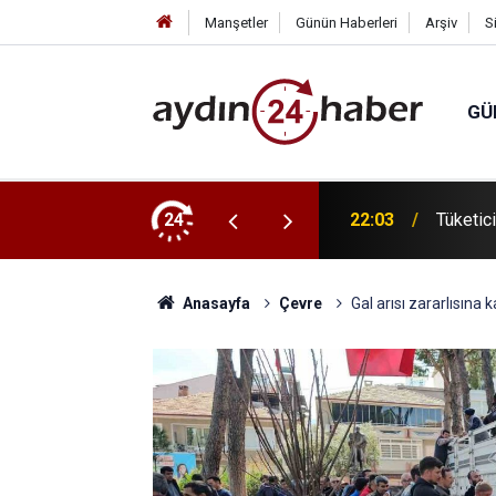
Manşetler
Günün Haberleri
Arşiv
S
GÜ
" iş dünyasının önde gelen isimlerini
24
22:03
Tüketic
Anasayfa
Çevre
Gal arısı zararlısına k