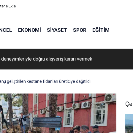
itene Ekle
NCEL
EKONOMI
SIYASET
SPOR
EĞITIM
i deneyimleriyle doğru alışveriş kararı vermek
arşı geliştirilen kestane fidanları üreticiye dağıtıldı
Çe