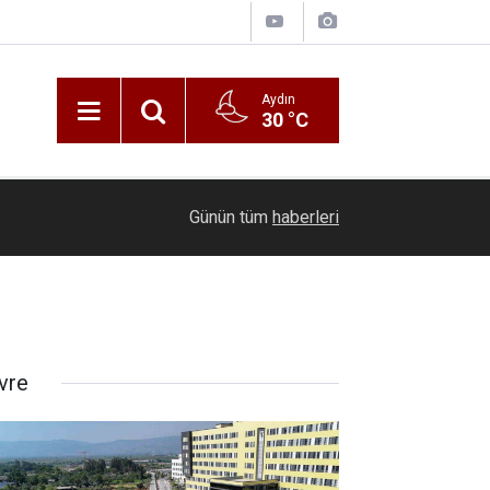
Aydın
30 °C
21:59
Malgaç’ta çakan ilk kıvılcım: Yörük Ese Efe’nin 
Günün tüm
haberleri
vre