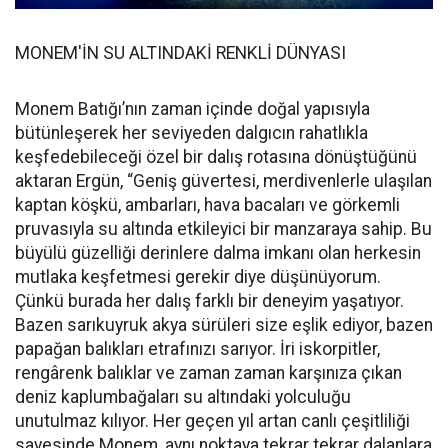
MONEM'İN SU ALTINDAKİ RENKLİ DÜNYASI
Monem Batığı’nın zaman içinde doğal yapısıyla
bütünleşerek her seviyeden dalgıcın rahatlıkla
keşfedebileceği özel bir dalış rotasına dönüştüğünü
aktaran Ergün, “Geniş güvertesi, merdivenlerle ulaşılan
kaptan köşkü, ambarları, hava bacaları ve görkemli
pruvasıyla su altında etkileyici bir manzaraya sahip. Bu
büyülü güzelliği derinlere dalma imkanı olan herkesin
mutlaka keşfetmesi gerekir diye düşünüyorum.
Çünkü burada her dalış farklı bir deneyim yaşatıyor.
Bazen sarıkuyruk akya sürüleri size eşlik ediyor, bazen
papağan balıkları etrafınızı sarıyor. İri iskorpitler,
rengârenk balıklar ve zaman zaman karşınıza çıkan
deniz kaplumbağaları su altındaki yolculuğu
unutulmaz kılıyor. Her geçen yıl artan canlı çeşitliliği
sayesinde Monem, aynı noktaya tekrar tekrar dalanlara