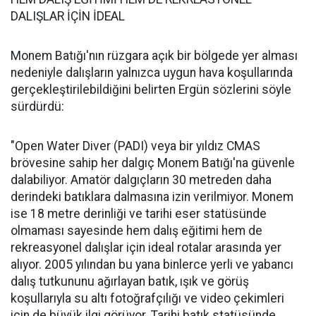
DALIŞLAR İÇİN İDEAL
Monem Batığı'nın rüzgara açık bir bölgede yer alması
nedeniyle dalışların yalnızca uygun hava koşullarında
gerçekleştirilebildiğini belirten Ergün sözlerini söyle
sürdürdü:
"Open Water Diver (PADI) veya bir yıldız CMAS
brövesine sahip her dalgıç Monem Batığı'na güvenle
dalabiliyor. Amatör dalgıçların 30 metreden daha
derindeki batıklara dalmasına izin verilmiyor. Monem
ise 18 metre derinliği ve tarihi eser statüsünde
olmaması sayesinde hem dalış eğitimi hem de
rekreasyonel dalışlar için ideal rotalar arasında yer
alıyor. 2005 yılından bu yana binlerce yerli ve yabancı
dalış tutkununu ağırlayan batık, ışık ve görüş
koşullarıyla su altı fotoğrafçılığı ve video çekimleri
için de büyük ilgi görüyor. Tarihi batık statüsünde