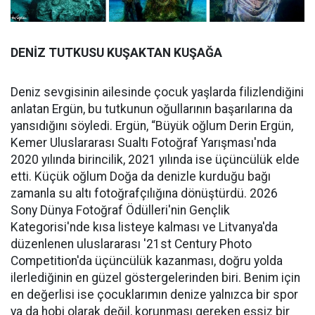
DENİZ TUTKUSU KUŞAKTAN KUŞAĞA
Deniz sevgisinin ailesinde çocuk yaşlarda filizlendiğini
anlatan Ergün, bu tutkunun oğullarının başarılarına da
yansıdığını söyledi. Ergün, “Büyük oğlum Derin Ergün,
Kemer Uluslararası Sualtı Fotoğraf Yarışması'nda
2020 yılında birincilik, 2021 yılında ise üçüncülük elde
etti. Küçük oğlum Doğa da denizle kurduğu bağı
zamanla su altı fotoğrafçılığına dönüştürdü. 2026
Sony Dünya Fotoğraf Ödülleri'nin Gençlik
Kategorisi'nde kısa listeye kalması ve Litvanya'da
düzenlenen uluslararası '21st Century Photo
Competition'da üçüncülük kazanması, doğru yolda
ilerlediğinin en güzel göstergelerinden biri. Benim için
en değerlisi ise çocuklarımın denize yalnızca bir spor
ya da hobi olarak değil, korunması gereken eşsiz bir