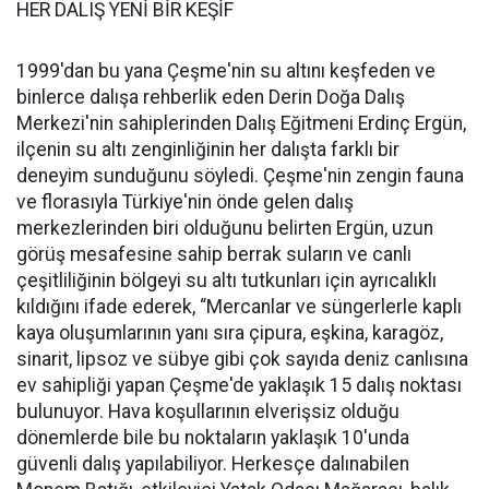
HER DALIŞ YENİ BİR KEŞİF
1999'dan bu yana Çeşme'nin su altını keşfeden ve
binlerce dalışa rehberlik eden Derin Doğa Dalış
Merkezi'nin sahiplerinden Dalış Eğitmeni Erdinç Ergün,
ilçenin su altı zenginliğinin her dalışta farklı bir
deneyim sunduğunu söyledi. Çeşme'nin zengin fauna
ve florasıyla Türkiye'nin önde gelen dalış
merkezlerinden biri olduğunu belirten Ergün, uzun
görüş mesafesine sahip berrak suların ve canlı
çeşitliliğinin bölgeyi su altı tutkunları için ayrıcalıklı
kıldığını ifade ederek, “Mercanlar ve süngerlerle kaplı
kaya oluşumlarının yanı sıra çipura, eşkina, karagöz,
sinarit, lipsoz ve sübye gibi çok sayıda deniz canlısına
ev sahipliği yapan Çeşme'de yaklaşık 15 dalış noktası
bulunuyor. Hava koşullarının elverişsiz olduğu
dönemlerde bile bu noktaların yaklaşık 10'unda
güvenli dalış yapılabiliyor. Herkesçe dalınabilen