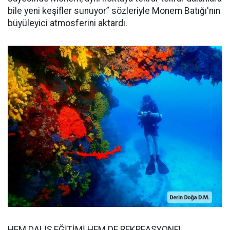
bile yeni keşifler sunuyor” sözleriyle Monem Batığı'nın
büyüleyici atmosferini aktardı.
HEM DALIŞ EĞİTİMİ HEM DE REKREASYONEL