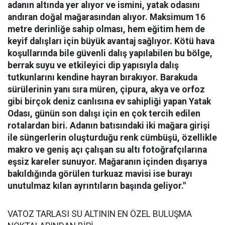
adanın altında yer alıyor ve ismini, yatak odasını
andıran doğal mağarasından alıyor. Maksimum 16
metre derinliğe sahip olması, hem eğitim hem de
keyif dalışları için büyük avantaj sağlıyor. Kötü hava
koşullarında bile güvenli dalış yapılabilen bu bölge,
berrak suyu ve etkileyici dip yapısıyla dalış
tutkunlarını kendine hayran bırakıyor.
Barakuda
sürülerinin yanı sıra müren, çipura, akya ve orfoz
gibi birçok deniz canlısına ev sahipliği yapan Yatak
Odası, günün son dalışı için en çok tercih edilen
rotalardan biri. Adanın batısındaki iki mağara girişi
ile süngerlerin oluşturduğu renk cümbüşü, özellikle
makro ve geniş açı çalışan su altı fotoğrafçılarına
eşsiz kareler sunuyor. Mağaranın içinden dışarıya
bakıldığında görülen turkuaz mavisi ise burayı
unutulmaz kılan ayrıntıların başında geliyor."
VATOZ TARLASI SU ALTININ EN ÖZEL BULUŞMA