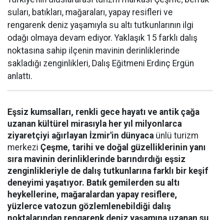
suları, batıkları, mağaraları, yapay resifleri ve
rengarenk deniz yaşamıyla su altı tutkunlarının ilgi
odağı olmaya devam ediyor. Yaklaşık 15 farklı dalış
noktasına sahip ilçenin mavinin derinliklerinde
sakladığı zenginlikleri, Dalış Eğitmeni Erdinç Ergün
anlattı.
Eşsiz kumsalları, renkli gece hayatı ve antik çağa
uzanan kültürel mirasıyla her yıl milyonlarca
ziyaretçiyi ağırlayan İzmir'in dünyaca
ünlü turizm
merkezi
Çeşme, tarihi ve doğal güzelliklerinin yanı
sıra mavinin derinliklerinde barındırdığı eşsiz
zenginlikleriyle de dalış tutkunlarına farklı bir keşif
deneyimi yaşatıyor. Batık gemilerden su altı
heykellerine, mağaralardan yapay resiflere,
yüzlerce vatozun gözlemlenebildiği dalış
noktalarından rengarenk deniz yaşamına uzanan su