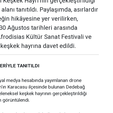
Keşkek Hayrı'nın gerçekleştirildiği
alanı tanıtıldı. Paylaşımda, asırlardır
ğin hikâyesine yer verilirken,
30 Ağustos tarihleri arasında
rodisias Kültür Sanat Festivali ve
 keşkek hayrına davet edildi.
RİYLE TANITILDI
yal medya hesabında yayımlanan drone
ın'ın Karacasu ilçesinde bulunan Dedebağ
leneksel keşkek hayrının gerçekleştirildiği
 görüntülendi.