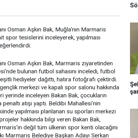
Sö
anı Osman Aşkın Bak, Muğla'nın Marmaris
it spor tesislerini inceleyerek, yapılması
eğerlendirdi.
anı Osman Aşkın Bak, Marmaris ziyaretinden
si'nde bulunan futbol sahasını inceledi, futbol
itli hediyeler dağıttı, hatıra fotoğrafı çektirdi.
Şe
gençlik merkezi ve kapalı spor salonu hakkında
şa
eri yerinde inceleyen Bakan Bak, çocukların
penaltı atışı yaptı. Beldibi Mahallesi'nin
iinde yapılması planlanan su sporları merkezi
 projeler hakkında bilgi veren Bakan Bak,
aris'in değil tüm ülkenin spor kenti olacağını
ifakı Marmaris Belediye Başkan Adayı Serkan