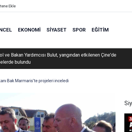
itene Ekle
NCEL
EKONOMI
SIYASET
SPOR
EĞITIM
rol ve Bakan Yardımcısı Bulut, yangından etkilenen Çine'de
elerde bulundu
anı Bak Marmaris’te projeleri inceledi
Si