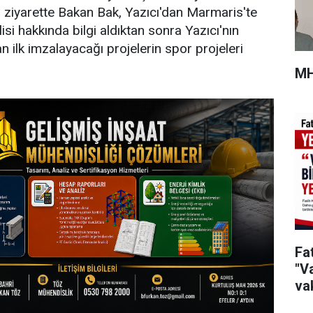
ğı ziyarette Bakan Bak, Yazıcı'dan Marmaris'te
si hakkında bilgi aldıktan sonra Yazıcı'nın
ilk imzalayacağı projelerin spor projeleri
MH
Fa
"Va
vak