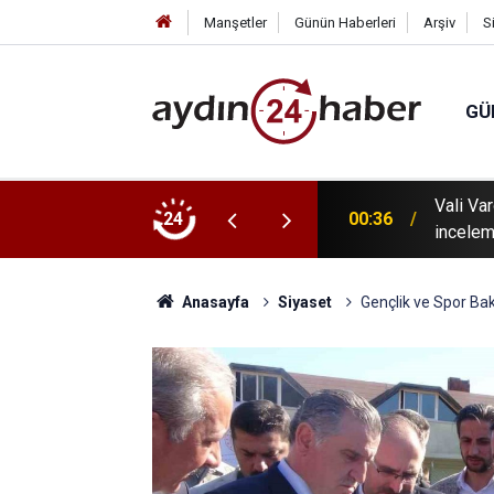
Manşetler
Günün Haberleri
Arşiv
S
GÜ
 tanıtıldı: Karacasu Dedebağ Dedesi Keşkek
Vali Va
24
00:36
incelem
Anasayfa
Siyaset
Gençlik ve Spor Bak