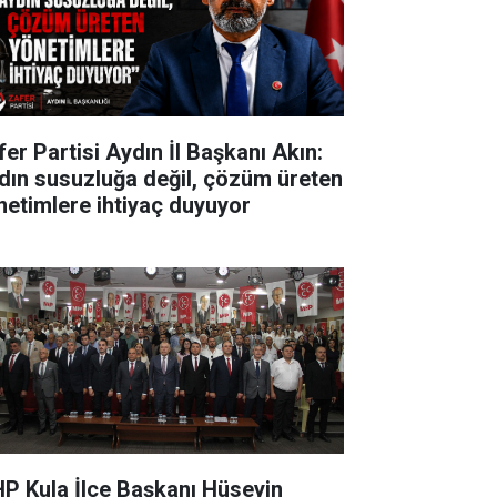
fer Partisi Aydın İl Başkanı Akın:
dın susuzluğa değil, çözüm üreten
netimlere ihtiyaç duyuyor
P Kula İlçe Başkanı Hüseyin