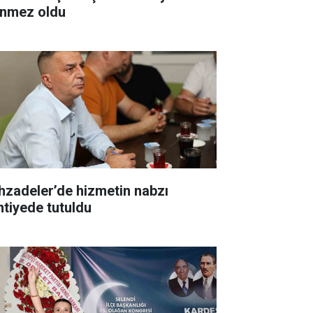
nmez oldu
hzadeler’de hizmetin nabzı
ntiyede tutuldu