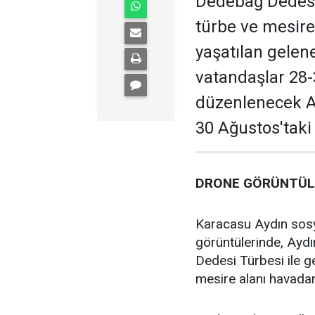
Dedebağ Dedesi 
türbe ve mesire 
yaşatılan gelene
vatandaşlar 28-
düzenlenecek Af
30 Ağustos'taki
DRONE GÖRÜNTÜLE
Karacasu Aydın sos
görüntülerinde, Ayd
Dedesi Türbesi ile ge
mesire alanı havadan