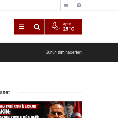
Aydın
25 °C
00:20
Ölmeye gör
Günün tüm
haberleri
yaset