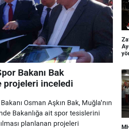
Za
Ay
yö
Spor Bakanı Bak
projeleri inceledi
r Bakanı Osman Aşkın Bak, Muğla'nın
de Bakanlığa ait spor tesislerini
ılması planlanan projeleri
MH