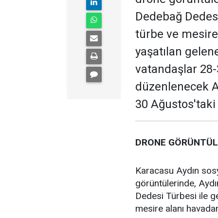
Dedebağ Dedesi 
türbe ve mesire 
yaşatılan gelene
vatandaşlar 28-
düzenlenecek Af
30 Ağustos'taki
DRONE GÖRÜNTÜLE
Karacasu Aydın sos
görüntülerinde, Ayd
Dedesi Türbesi ile ge
mesire alanı havadan