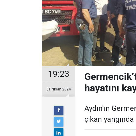
19:23
Germencik’t
hayatını kay
01 Nisan 2024
Aydın'ın Germen
çıkan yangında 1