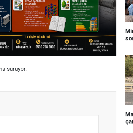
Mi
so
rma sürüyor.
Ma
ça