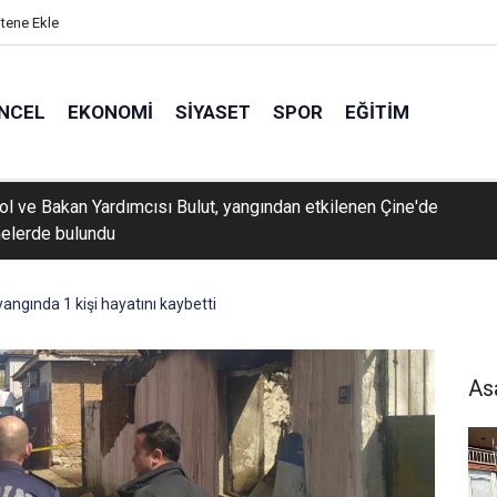
itene Ekle
NCEL
EKONOMI
SIYASET
SPOR
EĞITIM
rol ve Bakan Yardımcısı Bulut, yangından etkilenen Çine'de
elerde bulundu
 gör
angında 1 kişi hayatını kaybetti
As