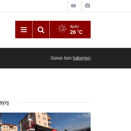
Aydın
26 °C
"Ekonomiye Yön Verenler Zirvesi" iş dünyasının 
23:17
Günün tüm
haberleri
Bodrum’da bir araya getirdi
ayiş