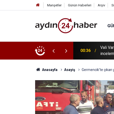
Manşetler
Günün Haberleri
Arşiv
S
GÜ
Vali Va
00:36
24
incelem
00:20
Ölmeye
Anasayfa
Asayiş
Germencik’te çıkan y