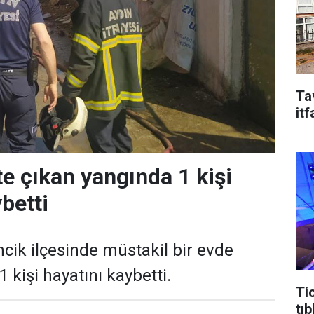
Ta
it
e çıkan yangında 1 kişi
betti
cik ilçesinde müstakil bir evde
 kişi hayatını kaybetti.
Ti
tıb