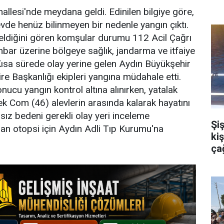
allesi'nde meydana geldi. Edinilen bilgiye göre,
de henüz bilinmeyen bir nedenle yangın çıktı.
seldiğini gören komşular durumu 112 Acil Çağrı
İhbar üzerine bölgeye sağlık, jandarma ve itfaiye
. Kısa sürede olay yerine gelen Aydın Büyükşehir
ire Başkanlığı ekipleri yangına müdahale etti.
onucu yangın kontrol altına alınırken, yatalak
ek Com (46) alevlerin arasında kalarak hayatını
sız bedeni gerekli olay yeri inceleme
Şiş
dan otopsi için Aydın Adli Tıp Kurumu'na
ki
çağ