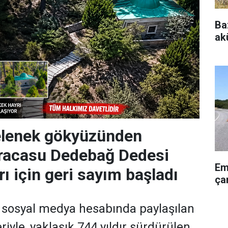
Ba
akü
gelenek gökyüzünden
Karacasu Dedebağ Dedesi
Em
ı için geri sayım başladı
çar
 sosyal medya hesabında paylaşılan
iyle, yaklaşık 744 yıldır sürdürülen