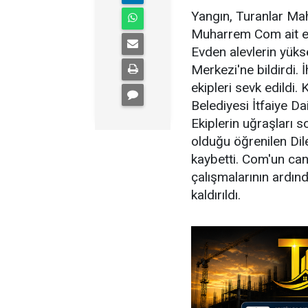
Yangın, Turanlar Mah
Muharrem Com ait ev
Evden alevlerin yük
Merkezi'ne bildirdi. 
ekipleri sevk edildi
Belediyesi İtfaiye Da
Ekiplerin uğraşları s
olduğu öğrenilen Dil
kaybetti. Com'un can
çalışmalarının ardın
kaldırıldı.