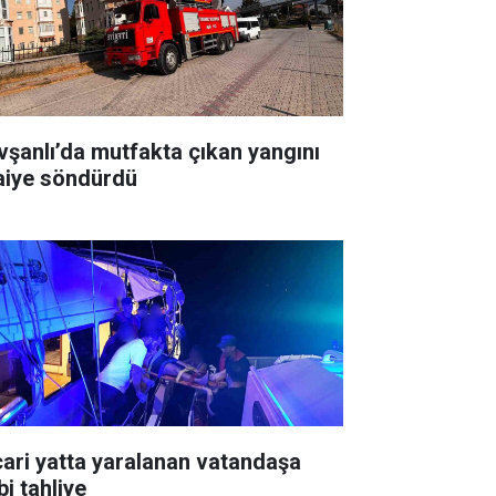
vşanlı’da mutfakta çıkan yangını
faiye söndürdü
cari yatta yaralanan vatandaşa
bi tahliye