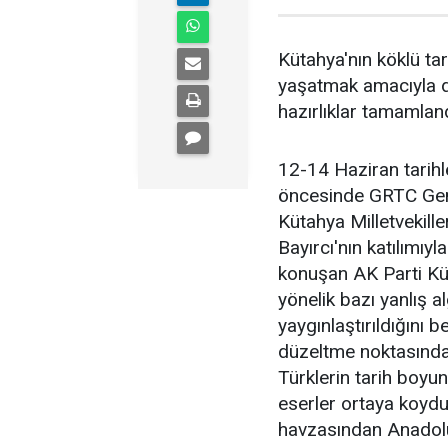
Kütahya'nın köklü tar
yaşatmak amacıyla d
hazırlıklar tamamland
12-14 Haziran tarihle
öncesinde GRTC Gen
Kütahya Milletvekill
Bayırcı'nın katılımıy
konuşan AK Parti Küta
yönelik bazı yanlış al
yaygınlaştırıldığını b
düzeltme noktasında 
Türklerin tarih boyu
eserler ortaya koyd
havzasından Anadolu'