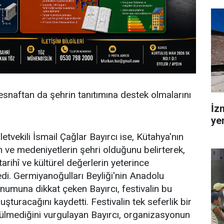
snaftan da şehrin tanıtımına destek olmalarını
İz
ye
etvekili İsmail Çağlar Bayırcı ise, Kütahya'nın
n ve medeniyetlerin şehri olduğunu belirterek,
arihî ve kültürel değerlerin yeterince
edi. Germiyanoğulları Beyliği'nin Anadolu
onumuna dikkat çeken Bayırcı, festivalin bu
uşturacağını kaydetti. Festivalin tek seferlik bir
nülmediğini vurgulayan Bayırcı, organizasyonun