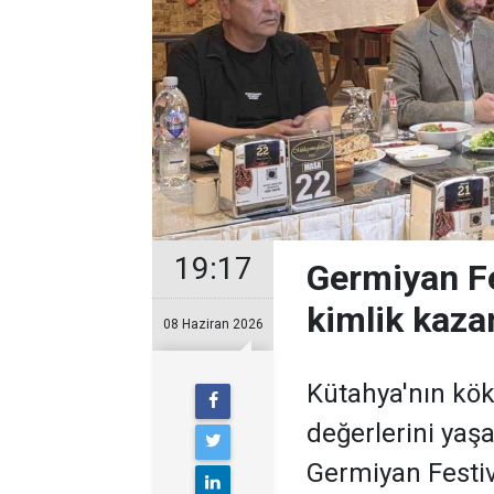
19:17
Germiyan Fe
kimlik kaza
08 Haziran 2026
Kütahya'nın kökl
değerlerini ya
Germiyan Festiva