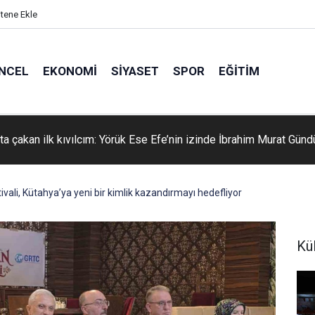
itene Ekle
NCEL
EKONOMI
SIYASET
SPOR
EĞITIM
ta çakan ilk kıvılcım: Yörük Ese Efe’nin izinde İbrahim Murat Gün
vali, Kütahya’ya yeni bir kimlik kazandırmayı hedefliyor
Kü