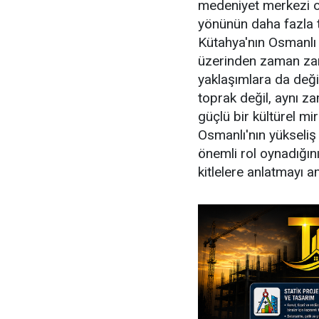
medeniyet merkezi ol
yönünün daha fazla ta
Kütahya'nın Osmanlı D
üzerinden zaman zam
yaklaşımlara da değ
toprak değil, aynı z
güçlü bir kültürel mi
Osmanlı'nın yükseliş
önemli rol oynadığını
kitlelere anlatmayı am