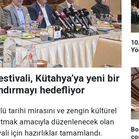
10
Yö
stivali, Kütahya’ya yeni bir
ndırmayı hedefliyor
ü tarihi mirasını ve zengin kültürel
şatmak amacıyla düzenlenecek olan
Bo
li için hazırlıklar tamamlandı.
co