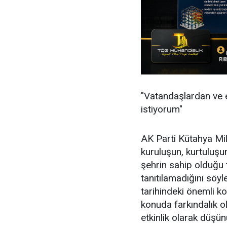
"Vatandaşlardan ve e
istiyorum"
AK Parti Kütahya Mill
kuruluşun, kurtuluşu
şehrin sahip olduğu t
tanıtılamadığını söyl
tarihindeki önemli k
konuda farkındalık ol
etkinlik olarak düşü