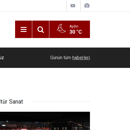
Aydın
30 °C
Zafer Partisi Aydın İl Başkanı Akın: Aydın susuz
düz
21:22
Günün tüm
haberleri
yönetimlere ihtiyaç duyuyor
ltür Sanat