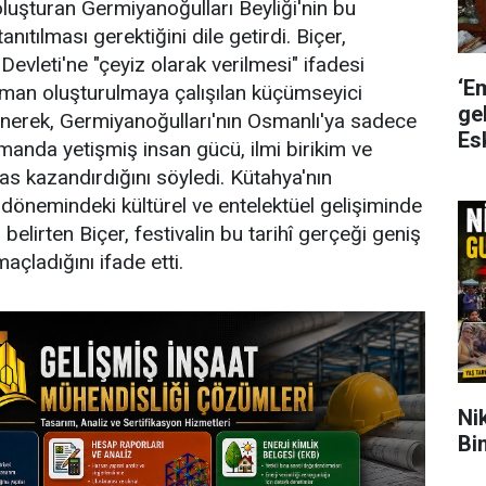
uşturan Germiyanoğulları Beyliği'nin bu
nıtılması gerektiğini dile getirdi. Biçer,
evleti'ne "çeyiz olarak verilmesi" ifadesi
‘E
an oluşturulmaya çalışılan küçümseyici
gel
inerek, Germiyanoğulları'nın Osmanlı'ya sadece
Es
amanda yetişmiş insan gücü, ilmi birikim ve
ras kazandırdığını söyledi. Kütahya'nın
 dönemindeki kültürel ve entelektüel gelişiminde
 belirten Biçer, festivalin bu tarihî gerçeği geniş
açladığını ifade etti.
Ni
Bi