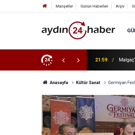
Manşetler
Günün Haberleri
Arşiv
S
GÜ
ışveriş kararı vermek
24
21:59
Malgaç’
Anasayfa
Kültür Sanat
Germiyan Festi