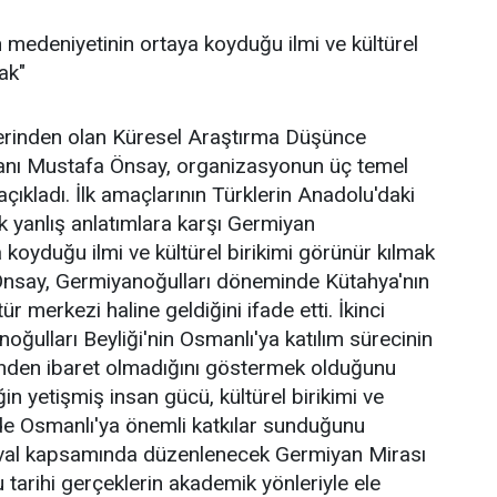
medeniyetinin ortaya koyduğu ilmi ve kültürel
ak"
ülerinden olan Küresel Araştırma Düşünce
anı Mustafa Önsay, organizasyonun üç temel
ıkladı. İlk amaçlarının Türklerin Anadolu'daki
lik yanlış anlatımlara karşı Germiyan
 koyduğu ilmi ve kültürel birikimi görünür kılmak
nsay, Germiyanoğulları döneminde Kütahya'nın
tür merkezi haline geldiğini ifade etti. İkinci
oğulları Beyliği'nin Osmanlı'ya katılım sürecinin
nden ibaret olmadığını göstermek olduğunu
ğin yetişmiş insan gücü, kültürel birikimi ve
de Osmanlı'ya önemli katkılar sunduğunu
tival kapsamında düzenlenecek Germiyan Mirası
arihi gerçeklerin akademik yönleriyle ele