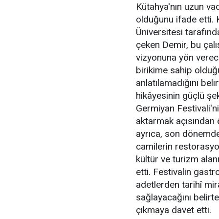
Kütahya'nın uzun vad
olduğunu ifade etti.
Üniversitesi tarafın
çeken Demir, bu çalı
vizyonuna yön vereceğ
birikime sahip olduğ
anlatılamadığını beli
hikâyesinin güçlü şek
Germiyan Festivali'ni
aktarmak açısından ö
ayrıca, son dönemde ş
camilerin restorasyon
kültür ve turizm alan
etti. Festivalin gast
adetlerden tarihî mi
sağlayacağını belirte
çıkmaya davet etti.