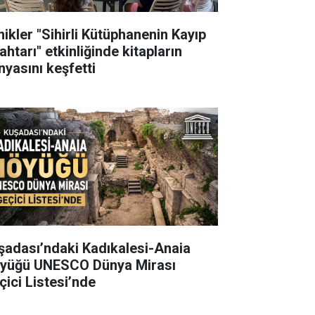
nikler "Sihirli Kütüphanenin Kayıp
htarı" etkinliğinde kitapların
nyasını keşfetti
şadası’ndaki Kadıkalesi-Anaia
yüğü UNESCO Dünya Mirası
çici Listesi’nde