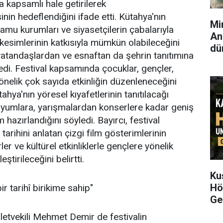
ha kapsamlı hale getirilerek
inin hedeflendiğini ifade etti. Kütahya'nın
Mi
kamu kurumları ve siyasetçilerin çabalarıyla
Ana
kesimlerinin katkısıyla mümkün olabileceğini
dü
, vatandaşlardan ve esnaftan da şehrin tanıtımına
tedi. Festival kapsamında çocuklar, gençler,
yönelik çok sayıda etkinliğin düzenleneceğini
ahya'nın yöresel kıyafetlerinin tanıtılacağı
yumlara, yarışmalardan konserlere kadar geniş
hazırlandığını söyledi. Bayırcı, festival
arihini anlatan çizgi film gösterimlerinin
ler ve kültürel etkinliklerle gençlere yönelik
tirileceğini belirtti.
Ku
Hö
r tarihî birikime sahip"
Ge
letvekili Mehmet Demir de festivalin