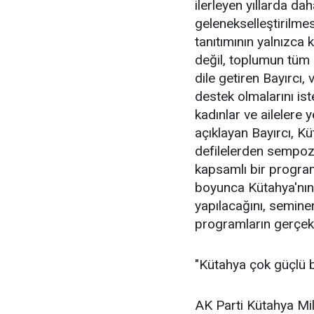
ilerleyen yıllarda da
gelenekselleştirilmes
tanıtımının yalnızca 
değil, toplumun tüm 
dile getiren Bayırcı
destek olmalarını is
kadınlar ve ailelere 
açıklayan Bayırcı, Küt
defilelerden sempoz
kapsamlı bir program 
boyunca Kütahya'nın t
yapılacağını, seminer
programların gerçekleş
"Kütahya çok güçlü bi
AK Parti Kütahya Mil