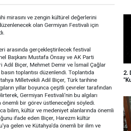
ihi mirasını ve zengin kültürel değerlerini
üzenlenecek olan Germiyan Festivali için
ı.
ri arasında gerçekleştirilecek festival
el Başkanı Mustafa Önsay ve AK Parti
eri Adil Biçer, Mehmet Demir ve İsmail Çağlar
la basın toplantısı düzenlendi. Toplantıda
2.
"K
hya Milletvekili Adil Biçer, Türk tarihine
gıların yıllar boyunca çeşitli çevreler tarafından
elirterek, Germiyan Festivali'nin bu algıları
önemli bir görev üstleneceğini söyledi.
nca bilim, kültür ve medeniyet alanlarında önemli
uğunu ifade eden Biçer, Harezm kültür
ya gelen ve Kütahya'da önemli bir ilim ve