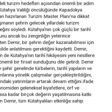
eli turizm hedefleri açısından önemli bir adım
 Kütahya Valiliği öncülüğünde Kapadokya
dan hazırlanan Turizm Master Planı'na dikkat
şmanın şehrin gelecek yıllardaki turizm
ini söyledi. Kütahya'nın çok güçlü bir tarihî
unu ancak bu zenginliğin yeterince
rten Demir, bir şehrin değer kazanabilmesi için
ilde anlatılması gerektiğini kaydetti. Demir,
n de Kütahya'nın tarihî hikâyesini yeni nesillere
nemli bir fırsat sunduğunu dile getirdi. Demir
ehir genelinde türbelerin, tarihî yapıların ve
larına yönelik çalışmalar gerçekleştirildiğini,
ındaki yatırımların artarak devam ettiğini ifade
ronomiden geleneksel kıyafetlere, örf ve
rasa kadar birçok değerin yaşatılmasına katkı
n Demir, tüm Kütahyalıları etkinliğe sahip