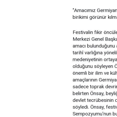
"Amacımız Germiyan 
birikimi görünür kılm
Festivalin fikir önc
Merkezi Genel Başk
amacı bulunduğunu aç
tarihî varlığına yöne
medeniyetinin ortaya
olduğunu söyleyen Ö
önemli bir ilim ve kül
amaçlarının Germiyan
sadece toprak devri
belirten Önsay, beyli
devlet tecrübesinin 
söyledi. Önsay, fes
Sempozyumu'nun bu t