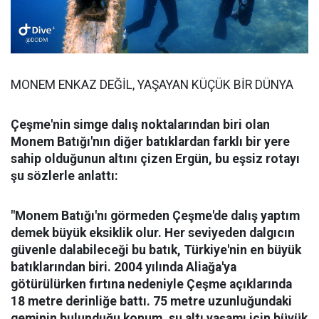
MONEM ENKAZ DEĞİL, YAŞAYAN KÜÇÜK BİR DÜNYA
Çeşme'nin simge dalış noktalarından biri olan
Monem Batığı'nın diğer batıklardan farklı bir yere
sahip olduğunun altını çizen Ergün, bu eşsiz rotayı
şu sözlerle anlattı:
"Monem Batığı'nı görmeden Çeşme'de dalış yaptım
demek büyük eksiklik olur. Her seviyeden dalgıcın
güvenle dalabileceği bu batık, Türkiye'nin en büyük
batıklarından biri. 2004 yılında Aliağa'ya
götürülürken fırtına nedeniyle Çeşme açıklarında
18 metre derinliğe battı. 75 metre uzunluğundaki
geminin bulunduğu konum, su altı yaşamı için büyük