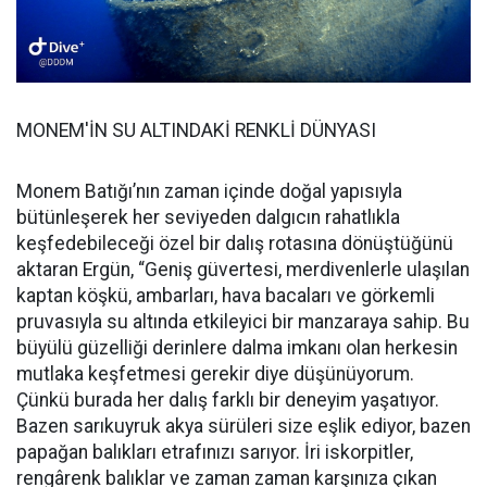
MONEM'İN SU ALTINDAKİ RENKLİ DÜNYASI
Monem Batığı’nın zaman içinde doğal yapısıyla
bütünleşerek her seviyeden dalgıcın rahatlıkla
keşfedebileceği özel bir dalış rotasına dönüştüğünü
aktaran Ergün, “Geniş güvertesi, merdivenlerle ulaşılan
kaptan köşkü, ambarları, hava bacaları ve görkemli
pruvasıyla su altında etkileyici bir manzaraya sahip. Bu
büyülü güzelliği derinlere dalma imkanı olan herkesin
mutlaka keşfetmesi gerekir diye düşünüyorum.
Çünkü burada her dalış farklı bir deneyim yaşatıyor.
Bazen sarıkuyruk akya sürüleri size eşlik ediyor, bazen
papağan balıkları etrafınızı sarıyor. İri iskorpitler,
rengârenk balıklar ve zaman zaman karşınıza çıkan