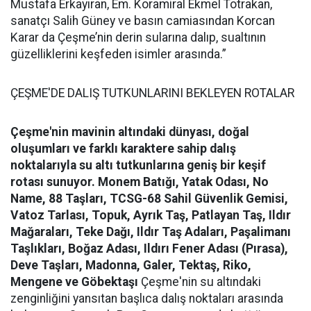
Mustafa Erkayıran, Em. Koramiral Ekmel Totrakan,
sanatçı Salih Güney ve basın camiasından Korcan
Karar da Çeşme’nin derin sularına dalıp, sualtının
güzelliklerini keşfeden isimler arasında.”
ÇEŞME'DE DALIŞ TUTKUNLARINI BEKLEYEN ROTALAR
Çeşme'nin mavinin altındaki dünyası, doğal
oluşumları ve farklı karaktere sahip dalış
noktalarıyla su altı tutkunlarına geniş bir keşif
rotası sunuyor.
Monem Batığı, Yatak Odası, No
Name, 88 Taşları, TCSG-68 Sahil Güvenlik Gemisi,
Vatoz Tarlası, Topuk, Ayrık Taş, Patlayan Taş, Ildır
Mağaraları, Teke Dağı, Ildır Taş Adaları, Paşalimanı
Taşlıkları, Boğaz Adası, Ildırı Fener Adası (Pırasa),
Deve Taşları, Madonna, Galer, Tektaş, Riko,
Mengene ve Göbektaşı
Çeşme'nin su altındaki
zenginliğini yansıtan başlıca dalış noktaları arasında