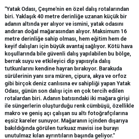
"Yatak Odası, Çeşme'nin en özel dalış rotalarından
biri. Yaklaşık 40 metre derinliğe uzanan küçük bir
adanın altında yer alıyor ve ismini, yatak odasını
andıran doğal mağarasından alıyor. Maksimum 16
metre derinliğe sahip olması, hem eğitim hem de
keyif dalışları için büyük avantaj sağlıyor. Kötü hava
koşullarında bile güvenli dalış yapılabilen bu bölge,
berrak suyu ve etkileyici dip yapısıyla dalış
tutkunlarını kendine hayran bırakıyor.
Barakuda
sürülerinin yanı sıra müren, çipura, akya ve orfoz
gibi birçok deniz canlısına ev sahipliği yapan Yatak
Odası, günün son dalışı için en çok tercih edilen
rotalardan biri. Adanın batısındaki iki mağara girişi
ile süngerlerin oluşturduğu renk cümbüşü, özellikle
makro ve geniş açı çalışan su altı fotoğrafçılarına
eşsiz kareler sunuyor. Mağaranın içinden dışarıya
bakıldığında görülen turkuaz mavisi ise burayı
unutulmaz kılan ayrıntıların başında geliyor."