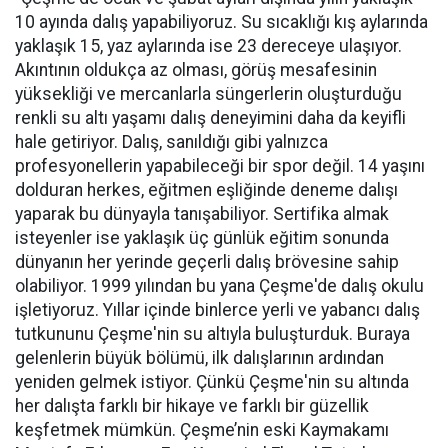
10 ayında dalış yapabiliyoruz. Su sıcaklığı kış aylarında
yaklaşık 15, yaz aylarında ise 23 dereceye ulaşıyor.
Akıntının oldukça az olması, görüş mesafesinin
yüksekliği ve mercanlarla süngerlerin oluşturduğu
renkli su altı yaşamı dalış deneyimini daha da keyifli
hale getiriyor. Dalış, sanıldığı gibi yalnızca
profesyonellerin yapabileceği bir spor değil. 14 yaşını
dolduran herkes, eğitmen eşliğinde deneme dalışı
yaparak bu dünyayla tanışabiliyor. Sertifika almak
isteyenler ise yaklaşık üç günlük eğitim sonunda
dünyanın her yerinde geçerli dalış brövesine sahip
olabiliyor. 1999 yılından bu yana Çeşme'de dalış okulu
işletiyoruz. Yıllar içinde binlerce yerli ve yabancı dalış
tutkununu Çeşme'nin su altıyla buluşturduk. Buraya
gelenlerin büyük bölümü, ilk dalışlarının ardından
yeniden gelmek istiyor. Çünkü Çeşme'nin su altında
her dalışta farklı bir hikaye ve farklı bir güzellik
keşfetmek mümkün. Çeşme’nin eski Kaymakamı