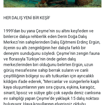
HER DALIŞ YENİ BİR KEŞİF
1999'dan bu yana Çeşme'nin su altını keşfeden ve
binlerce dalışa rehberlik eden Derin Doğa Dalış
Merkezi'nin sahiplerinden Dalış Eğitmeni Erdinç Ergün,
ilçenin su altı zenginliğinin her dalışta farklı bir
deneyim sunduğunu söyledi. Çeşme'nin zengin fauna
ve florasıyla Türkiye'nin önde gelen dalış
merkezlerinden biri olduğunu belirten Ergün, uzun
görüş mesafesine sahip berrak suların ve canlı
çeşitliliğinin bölgeyi su altı tutkunları için ayrıcalıklı
kıldığını ifade ederek, “Mercanlar ve süngerlerle kaplı
kaya oluşumlarının yanı sıra çipura, eşkina, karagöz,
sinarit, lipsoz ve sübye gibi çok sayıda deniz canlısına
ev sahipliği yapan Çeşme'de yaklaşık 15 dalış noktası
bulunuyor. Hava koşullarının elverişsiz olduğu