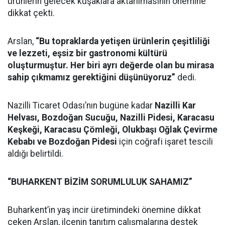
ürünlerin gelecek kuşaklara aktarılmasının önemine
dikkat çekti.
Arslan,
“Bu topraklarda yetişen ürünlerin çeşitliliği
ve lezzeti, eşsiz bir gastronomi kültürü
oluşturmuştur. Her biri ayrı değerde olan bu mirasa
sahip çıkmamız gerektiğini düşünüyoruz”
dedi.
Nazilli Ticaret Odası’nın bugüne kadar
Nazilli Kar
Helvası, Bozdoğan Sucuğu, Nazilli Pidesi, Karacasu
Keşkeği, Karacasu Çömleği, Olukbaşı Oğlak Çevirme
Kebabı ve Bozdoğan Pidesi
için coğrafi işaret tescili
aldığı belirtildi.
“BUHARKENT BİZİM SORUMLULUK SAHAMIZ”
Buharkent’in yaş incir üretimindeki önemine dikkat
çeken Arslan, ilçenin tanıtım çalışmalarına destek