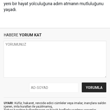
yeni bir hayat yolculuğuna adım atmanın mutluluğunu
yaşadı.
HABERE
YORUM KAT
UYARI:
Küfür, hakaret, rencide edici cümleler veya imalar, inançlara saldırı
içeren, imla kuralları ile yazılmamış,
Türkçe karakter kullanılmayan ve büyük harflerle yazılmış yorumlar