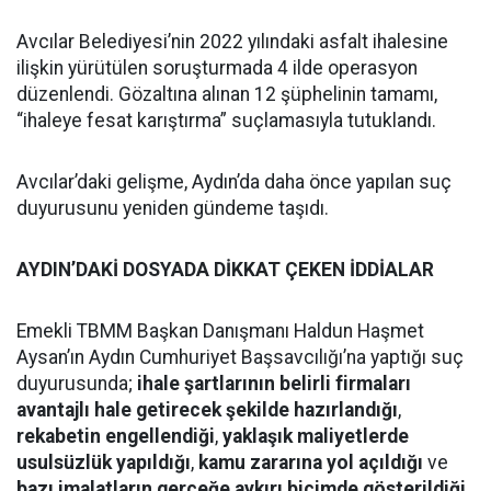
Avcılar Belediyesi’nin 2022 yılındaki asfalt ihalesine
ilişkin yürütülen soruşturmada 4 ilde operasyon
düzenlendi. Gözaltına alınan 12 şüphelinin tamamı,
“ihaleye fesat karıştırma” suçlamasıyla tutuklandı.
Avcılar’daki gelişme, Aydın’da daha önce yapılan suç
duyurusunu yeniden gündeme taşıdı.
AYDIN’DAKİ DOSYADA DİKKAT ÇEKEN İDDİALAR
Emekli TBMM Başkan Danışmanı Haldun Haşmet
Aysan’ın Aydın Cumhuriyet Başsavcılığı’na yaptığı suç
duyurusunda;
ihale şartlarının belirli firmaları
avantajlı hale getirecek şekilde hazırlandığı
,
rekabetin engellendiği
,
yaklaşık maliyetlerde
usulsüzlük yapıldığı
,
kamu zararına yol açıldığı
ve
bazı imalatların gerçeğe aykırı biçimde gösterildiği