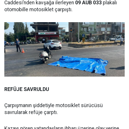
Caddesi’nden kavşağa ilerleyen
09 AUB 033
plakalı
otomobille motosiklet çarpıştı.
REFÜJE SAVRULDU
Çarpışmanın şiddetiyle motosiklet sürücüsü
savrularak refüje çarptı.
Kazayı gören vatandaşların ihbarı üzerine olay yerine