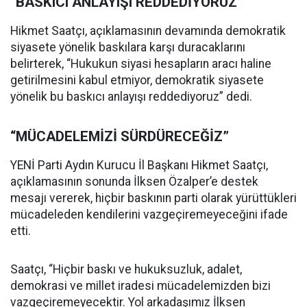
“BASKICI ANLAYIŞI REDDEDİYORUZ”
Hikmet Saatçı, açıklamasının devamında demokratik
siyasete yönelik baskılara karşı duracaklarını
belirterek, “Hukukun siyasi hesapların aracı haline
getirilmesini kabul etmiyor, demokratik siyasete
yönelik bu baskıcı anlayışı reddediyoruz” dedi.
“MÜCADELEMİZİ SÜRDÜRECEĞİZ”
YENİ Parti Aydın Kurucu İl Başkanı Hikmet Saatçı,
açıklamasının sonunda İlksen Özalper’e destek
mesajı vererek, hiçbir baskının parti olarak yürüttükleri
mücadeleden kendilerini vazgeçiremeyeceğini ifade
etti.
Saatçı, “Hiçbir baskı ve hukuksuzluk, adalet,
demokrasi ve millet iradesi mücadelemizden bizi
vazgeçiremeyecektir. Yol arkadaşımız İlksen