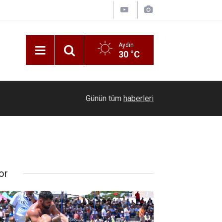
Aydın
30 °C
10:05
Minik Tekvandocular Kütahya’da dostluk için mü
Günün tüm
haberleri
or