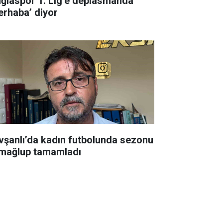
ğlaspor 1. Lig’e deplasmanda
erhaba’ diyor
vşanlı’da kadın futbolunda sezonu
mağlup tamamladı