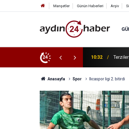
Manşetler
Günün Haberleri
Arşiv
S
GÜ
sel Karakucak güreşleri düzenlenecek
24
10:22
Spor ok
Anasayfa
Spor
Ilıcaspor ligi 2. bitirdi