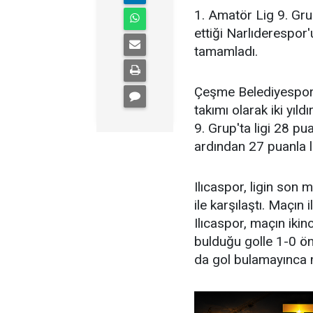
1. Amatör Lig 9. Gr
ettiği Narlıderespor'
tamamladı.
Çeşme Belediyespor 
takımı olarak iki yı
9. Grup'ta ligi 28 pu
ardından 27 puanla li
Ilıcaspor, ligin son
ile karşılaştı. Maçın 
Ilıcaspor, maçın ikin
bulduğu golle 1-0 ön
da gol bulamayınca m