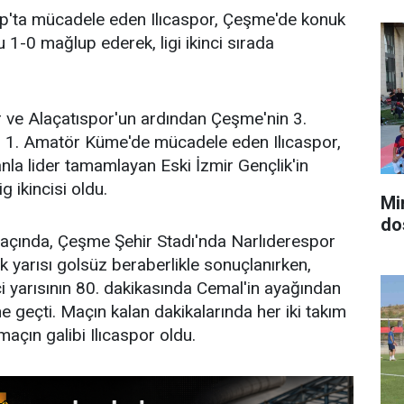
up'ta mücadele eden Ilıcaspor, Çeşme'de konuk
u 1-0 mağlup ederek, ligi ikinci sırada
ve Alaçatıspor'un ardından Çeşme'nin 3.
ldır 1. Amatör Küme'de mücadele eden Ilıcaspor,
anla lider tamamlayan Eski İzmir Gençlik'in
g ikincisi oldu.
Mi
do
 maçında, Çeşme Şehir Stadı'nda Narlıderespor
ilk yarısı golsüz beraberlikle sonuçlanırken,
ci yarısının 80. dakikasında Cemal'in ayağından
e geçti. Maçın kalan dakikalarında her iki takım
açın galibi Ilıcaspor oldu.