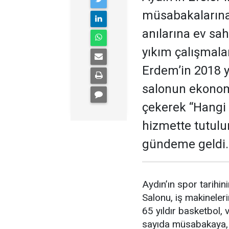
müsabakalarına,
anılarına ev sa
yıkım çalışmala
Erdem’in 2018 yı
salonun ekonom
çekerek “Hangi
hizmette tutulu
gündeme geldi.
Aydın’ın spor tarihin
Salonu, iş makineler
65 yıldır basketbol,
sayıda müsabakaya, t