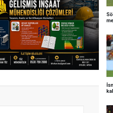
Sö
me
İs
ka