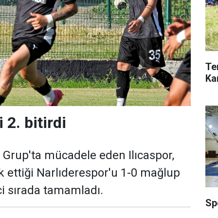
Te
Ka
i 2. bitirdi
. Grup'ta mücadele eden Ilıcaspor,
ettiği Narlıderespor'u 1-0 mağlup
nci sırada tamamladı.
Sp