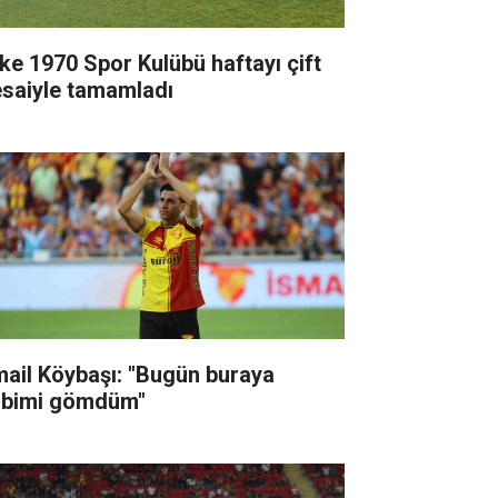
ke 1970 Spor Kulübü haftayı çift
saiyle tamamladı
mail Köybaşı: "Bugün buraya
lbimi gömdüm"