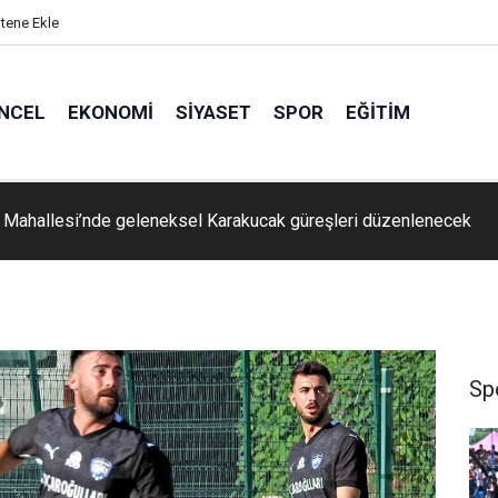
itene Ekle
NCEL
EKONOMI
SIYASET
SPOR
EĞITIM
ullarında voleybola yoğun ilgi
Sp