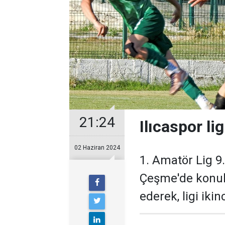
21:24
Ilıcaspor lig
02 Haziran 2024
1. Amatör Lig 9
Çeşme'de konuk 
ederek, ligi iki