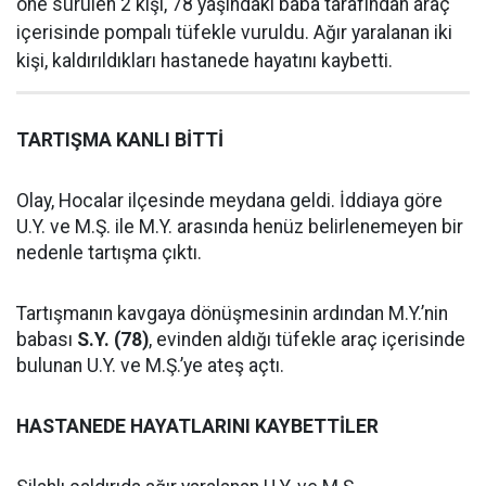
öne sürülen 2 kişi, 78 yaşındaki baba tarafından araç
içerisinde pompalı tüfekle vuruldu. Ağır yaralanan iki
kişi, kaldırıldıkları hastanede hayatını kaybetti.
TARTIŞMA KANLI BİTTİ
Olay, Hocalar ilçesinde meydana geldi. İddiaya göre
U.Y. ve M.Ş. ile M.Y. arasında henüz belirlenemeyen bir
nedenle tartışma çıktı.
Tartışmanın kavgaya dönüşmesinin ardından M.Y.’nin
babası
S.Y. (78)
, evinden aldığı tüfekle araç içerisinde
bulunan U.Y. ve M.Ş.’ye ateş açtı.
HASTANEDE HAYATLARINI KAYBETTİLER