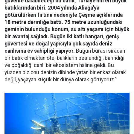
güvenle dalabileceği bu batık, Türkiye'nin en büyük
batıklarından biri. 2004 yılında Aliağa'ya
götürülürken fırtına nedeniyle Çeşme açıklarında
18 metre derinliğe battı. 75 metre uzunluğundaki
geminin bulunduğu konum, su altı yaşamı için büyük
bir avantaj sağladı. Bugün iki katlı hangarı, geniş
güvertesi ve doğal yapısıyla çok sayıda deniz
canlısına ev sahipliği yapıyor.
Bugün burası sıradan
bir batık olmaktan öte; balıkların beslendiği, barındığı
ve çoğaldığı canlı bir ekosistem haline geldi. Bu
yüzden biz onu denizin dibinde yatan bir enkaz olarak
değil, yaşayan küçük bir dünya olarak görüyoruz."