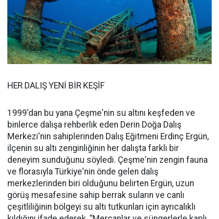
HER DALIŞ YENİ BİR KEŞİF
1999'dan bu yana Çeşme'nin su altını keşfeden ve
binlerce dalışa rehberlik eden Derin Doğa Dalış
Merkezi'nin sahiplerinden Dalış Eğitmeni Erdinç Ergün,
ilçenin su altı zenginliğinin her dalışta farklı bir
deneyim sunduğunu söyledi. Çeşme'nin zengin fauna
ve florasıyla Türkiye'nin önde gelen dalış
merkezlerinden biri olduğunu belirten Ergün, uzun
görüş mesafesine sahip berrak suların ve canlı
çeşitliliğinin bölgeyi su altı tutkunları için ayrıcalıklı
kıldığını ifade ederek, “Mercanlar ve süngerlerle kaplı