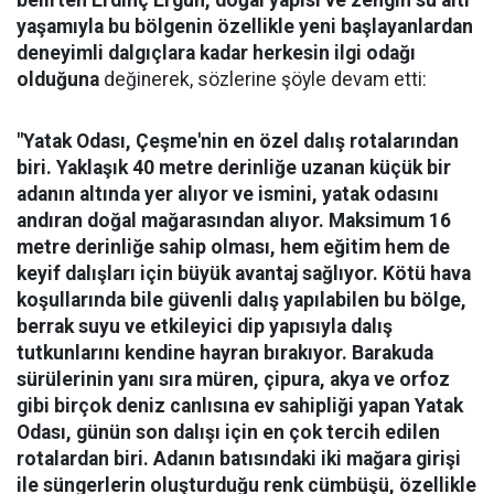
yaşamıyla bu bölgenin özellikle yeni başlayanlardan
deneyimli dalgıçlara kadar herkesin ilgi odağı
olduğuna
değinerek, sözlerine şöyle devam etti:
"Yatak Odası, Çeşme'nin en özel dalış rotalarından
biri. Yaklaşık 40 metre derinliğe uzanan küçük bir
adanın altında yer alıyor ve ismini, yatak odasını
andıran doğal mağarasından alıyor. Maksimum 16
metre derinliğe sahip olması, hem eğitim hem de
keyif dalışları için büyük avantaj sağlıyor. Kötü hava
koşullarında bile güvenli dalış yapılabilen bu bölge,
berrak suyu ve etkileyici dip yapısıyla dalış
tutkunlarını kendine hayran bırakıyor.
Barakuda
sürülerinin yanı sıra müren, çipura, akya ve orfoz
gibi birçok deniz canlısına ev sahipliği yapan Yatak
Odası, günün son dalışı için en çok tercih edilen
rotalardan biri. Adanın batısındaki iki mağara girişi
ile süngerlerin oluşturduğu renk cümbüşü, özellikle