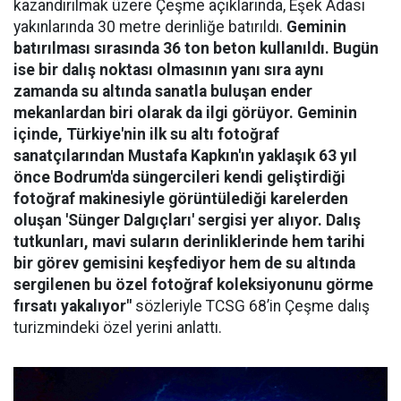
kazandırılmak üzere Çeşme açıklarında, Eşek Adası
yakınlarında 30 metre derinliğe batırıldı.
Geminin
batırılması sırasında 36 ton beton kullanıldı. Bugün
ise bir dalış noktası olmasının yanı sıra aynı
zamanda su altında sanatla buluşan ender
mekanlardan biri olarak da ilgi görüyor. Geminin
içinde, Türkiye'nin ilk su altı fotoğraf
sanatçılarından Mustafa Kapkın'ın yaklaşık 63 yıl
önce Bodrum'da süngercileri kendi geliştirdiği
fotoğraf makinesiyle görüntülediği karelerden
oluşan 'Sünger Dalgıçları' sergisi yer alıyor. Dalış
tutkunları, mavi suların derinliklerinde hem tarihi
bir görev gemisini keşfediyor hem de su altında
sergilenen bu özel fotoğraf koleksiyonunu görme
fırsatı yakalıyor"
sözleriyle TCSG 68’in Çeşme dalış
turizmindeki özel yerini anlattı.