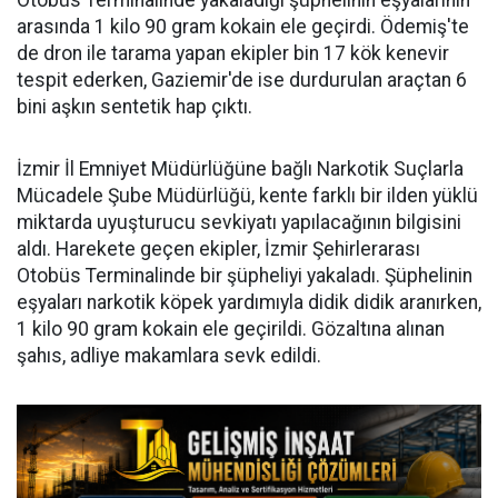
Otobüs Terminalinde yakaladığı şüphelinin eşyalarının
arasında 1 kilo 90 gram kokain ele geçirdi. Ödemiş'te
de dron ile tarama yapan ekipler bin 17 kök kenevir
tespit ederken, Gaziemir'de ise durdurulan araçtan 6
bini aşkın sentetik hap çıktı.
İzmir İl Emniyet Müdürlüğüne bağlı Narkotik Suçlarla
Mücadele Şube Müdürlüğü, kente farklı bir ilden yüklü
miktarda uyuşturucu sevkiyatı yapılacağının bilgisini
aldı. Harekete geçen ekipler, İzmir Şehirlerarası
Otobüs Terminalinde bir şüpheliyi yakaladı. Şüphelinin
eşyaları narkotik köpek yardımıyla didik didik aranırken,
1 kilo 90 gram kokain ele geçirildi. Gözaltına alınan
şahıs, adliye makamlara sevk edildi.