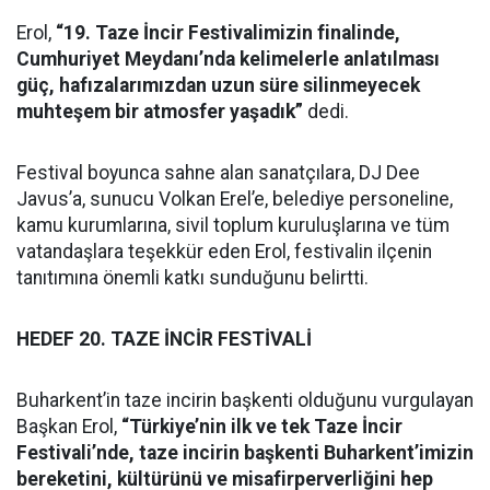
Erol,
“19. Taze İncir Festivalimizin finalinde,
Cumhuriyet Meydanı’nda kelimelerle anlatılması
güç, hafızalarımızdan uzun süre silinmeyecek
muhteşem bir atmosfer yaşadık”
dedi.
Festival boyunca sahne alan sanatçılara, DJ Dee
Javus’a, sunucu Volkan Erel’e, belediye personeline,
kamu kurumlarına, sivil toplum kuruluşlarına ve tüm
vatandaşlara teşekkür eden Erol, festivalin ilçenin
tanıtımına önemli katkı sunduğunu belirtti.
HEDEF 20. TAZE İNCİR FESTİVALİ
Buharkent’in taze incirin başkenti olduğunu vurgulayan
Başkan Erol,
“Türkiye’nin ilk ve tek Taze İncir
Festivali’nde, taze incirin başkenti Buharkent’imizin
bereketini, kültürünü ve misafirperverliğini hep