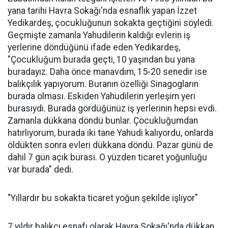
yana tarihi Havra Sokağı'nda esnaflık yapan İzzet
Yedikardeş, çocukluğunun sokakta geçtiğini söyledi.
Geçmişte zamanla Yahudilerin kaldığı evlerin iş
yerlerine döndüğünü ifade eden Yedikardeş,
"Çocukluğum burada geçti, 10 yaşından bu yana
buradayız. Daha önce manavdım, 15-20 senedir ise
balıkçılık yapıyorum. Buranın özelliği Sinagogların
burada olması. Eskiden Yahudilerin yerleşim yeri
burasıydı. Burada gördüğünüz iş yerlerinin hepsi evdi.
Zamanla dükkana döndü bunlar. Çocukluğumdan
hatırlıyorum, burada iki tane Yahudi kalıyordu, onlarda
öldükten sonra evleri dükkana döndü. Pazar günü de
dahil 7 gün açık burası. O yüzden ticaret yoğunluğu
var burada" dedi.
"Yıllardır bu sokakta ticaret yoğun şekilde işliyor"
7 yıldır balıkçı esnafı olarak Havra Sokağı'nda dükkan