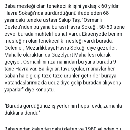
Baba mesleği olan tenekecilik işini yaklaşık 60 yıldır
Havra Sokağı'nda sürdürdüğünü ifade eden 68
yaşındaki teneke ustası Sakıp Taş, "Osmanlı
Devleti'nden bu yana burası Havra Sokağı. 50-60 sene
evvel burada muhtelif esnaf vardı. Ekseriyetle benim
mesleğim olan tenekecilik mesleği vardı burada.
Gelenler; Mezarlıkbaşı, Havra Sokağı diye gezerler.
Mahalle olaraktan da Güzelyurt Mahallesi olarak
geçiyor. Osmanlı'nın zamanından bu yana burada 9
tane Havra var. Balıkçılar, tavukçular, manavlar her
sabah hale gidip taze taze ürünler getirirler buraya.
Vatandaşlarımız da ucuz diye gelip buradan alışveriş
yaparlar" diye konuştu.
"Burada gördüğünüz iş yerlerinin hepsi evdi, zamanla
dükkana döndü"
Babasından kalan tezgahı işleten ve 1980 yılından bu