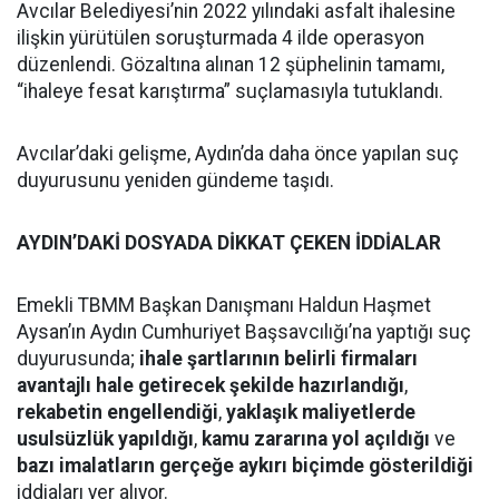
Avcılar Belediyesi’nin 2022 yılındaki asfalt ihalesine
ilişkin yürütülen soruşturmada 4 ilde operasyon
düzenlendi. Gözaltına alınan 12 şüphelinin tamamı,
“ihaleye fesat karıştırma” suçlamasıyla tutuklandı.
Avcılar’daki gelişme, Aydın’da daha önce yapılan suç
duyurusunu yeniden gündeme taşıdı.
AYDIN’DAKİ DOSYADA DİKKAT ÇEKEN İDDİALAR
Emekli TBMM Başkan Danışmanı Haldun Haşmet
Aysan’ın Aydın Cumhuriyet Başsavcılığı’na yaptığı suç
duyurusunda;
ihale şartlarının belirli firmaları
avantajlı hale getirecek şekilde hazırlandığı
,
rekabetin engellendiği
,
yaklaşık maliyetlerde
usulsüzlük yapıldığı
,
kamu zararına yol açıldığı
ve
bazı imalatların gerçeğe aykırı biçimde gösterildiği
iddiaları yer alıyor.