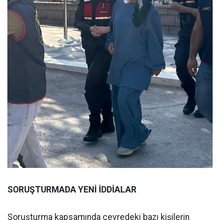
SORUŞTURMADA YENİ İDDİALAR
Soruşturma kapsamında çevredeki bazı kişilerin