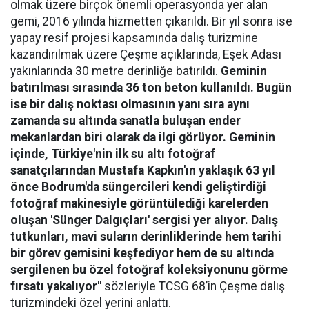
olmak üzere birçok önemli operasyonda yer alan
gemi, 2016 yılında hizmetten çıkarıldı. Bir yıl sonra ise
yapay resif projesi kapsamında dalış turizmine
kazandırılmak üzere Çeşme açıklarında, Eşek Adası
yakınlarında 30 metre derinliğe batırıldı.
Geminin
batırılması sırasında 36 ton beton kullanıldı. Bugün
ise bir dalış noktası olmasının yanı sıra aynı
zamanda su altında sanatla buluşan ender
mekanlardan biri olarak da ilgi görüyor. Geminin
içinde, Türkiye'nin ilk su altı fotoğraf
sanatçılarından Mustafa Kapkın'ın yaklaşık 63 yıl
önce Bodrum'da süngercileri kendi geliştirdiği
fotoğraf makinesiyle görüntülediği karelerden
oluşan 'Sünger Dalgıçları' sergisi yer alıyor. Dalış
tutkunları, mavi suların derinliklerinde hem tarihi
bir görev gemisini keşfediyor hem de su altında
sergilenen bu özel fotoğraf koleksiyonunu görme
fırsatı yakalıyor"
sözleriyle TCSG 68’in Çeşme dalış
turizmindeki özel yerini anlattı.