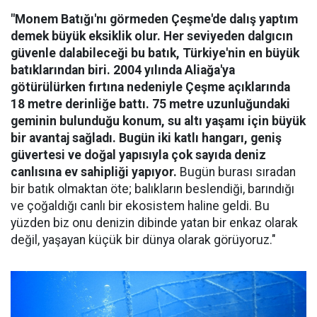
"Monem Batığı'nı görmeden Çeşme'de dalış yaptım
demek büyük eksiklik olur. Her seviyeden dalgıcın
güvenle dalabileceği bu batık, Türkiye'nin en büyük
batıklarından biri. 2004 yılında Aliağa'ya
götürülürken fırtına nedeniyle Çeşme açıklarında
18 metre derinliğe battı. 75 metre uzunluğundaki
geminin bulunduğu konum, su altı yaşamı için büyük
bir avantaj sağladı. Bugün iki katlı hangarı, geniş
güvertesi ve doğal yapısıyla çok sayıda deniz
canlısına ev sahipliği yapıyor.
Bugün burası sıradan
bir batık olmaktan öte; balıkların beslendiği, barındığı
ve çoğaldığı canlı bir ekosistem haline geldi. Bu
yüzden biz onu denizin dibinde yatan bir enkaz olarak
değil, yaşayan küçük bir dünya olarak görüyoruz."