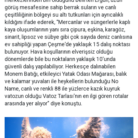
görüş mesafesine sahip berrak suların ve canlı
çeşitliliğinin bölgeyi su altı tutkunları için ayrıcalıklı
kıldığını ifade ederek, “Mercanlar ve süngerlerle kaplı
kaya oluşumlarının yanı sıra çipura, eşkina, karagöz,
sinarit, lipsoz ve sübye gibi çok sayıda deniz canlısına
ev sahipliği yapan Çeşme'de yaklaşık 15 dalış noktası
bulunuyor. Hava koşullarının elverişsiz olduğu
dönemlerde bile bu noktaların yaklaşık 10'unda
güvenli dalış yapılabiliyor. Herkesçe dalınabilen
Monem Batığı, etkileyici Yatak Odası Mağarası, balık
ve kalamar yuvaları ile heykellerin bulunduğu No
Name, canlı ve renkli 88 ile yüzlerce kazık kuyruk
vatozun olduğu Vatoz Tarlası'nın en ilgi gören rotalar
arasında yer alıyor” diye konuştu.