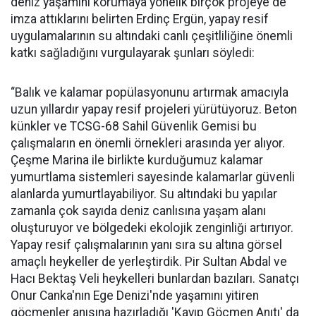
deniz yaşamını korumaya yönelik birçok projeye de
imza attıklarını belirten Erdinç Ergün, yapay resif
uygulamalarının su altındaki canlı çeşitliliğine önemli
katkı sağladığını vurgulayarak şunları söyledi:
“Balık ve kalamar popülasyonunu artırmak amacıyla
uzun yıllardır yapay resif projeleri yürütüyoruz. Beton
künkler ve TCSG-68 Sahil Güvenlik Gemisi bu
çalışmaların en önemli örnekleri arasında yer alıyor.
Çeşme Marina ile birlikte kurduğumuz kalamar
yumurtlama sistemleri sayesinde kalamarlar güvenli
alanlarda yumurtlayabiliyor. Su altındaki bu yapılar
zamanla çok sayıda deniz canlısına yaşam alanı
oluşturuyor ve bölgedeki ekolojik zenginliği artırıyor.
Yapay resif çalışmalarının yanı sıra su altına görsel
amaçlı heykeller de yerleştirdik. Pir Sultan Abdal ve
Hacı Bektaş Veli heykelleri bunlardan bazıları. Sanatçı
Onur Canka'nın Ege Denizi'nde yaşamını yitiren
göçmenler anısına hazırladığı 'Kayıp Göçmen Anıtı' da