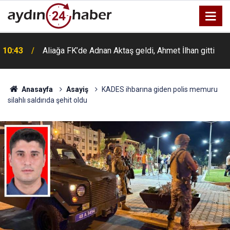
10:43
Aliağa FK’de Adnan Aktaş geldi, Ahmet İlhan gitti
Anasayfa
Asayiş
KADES ihbarına giden polis memuru
silahlı saldırıda şehit oldu