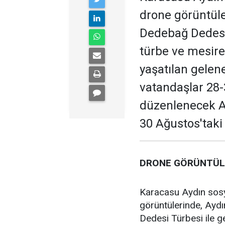
drone görüntüler
Dedebağ Dedesi 
türbe ve mesire 
yaşatılan gelene
vatandaşlar 28-
düzenlenecek Af
30 Ağustos'taki
DRONE GÖRÜNTÜLE
Karacasu Aydın sos
görüntülerinde, Ayd
Dedesi Türbesi ile ge