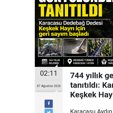
02:11
744 yıllık 
tanıtıldı: 
07 Ağustos 2026
Keşkek Hayr
Karacasu Aydın