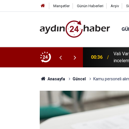
Manşetler
Günün Haberleri
Arşiv
S
GÜ
 tanıtıldı: Karacasu Dedebağ Dedesi Keşkek
Vali Va
24
00:36
incelem
Anasayfa
Güncel
Kamu personeli alı