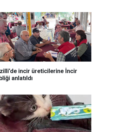
illi’de incir üreticilerine İncir
liği anlatıldı