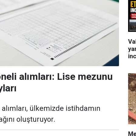
Va
ya
in
eli alımları: Lise mezunu
ları
alımları, ülkemizde istihdamın
ağını oluşturuyor.
Me