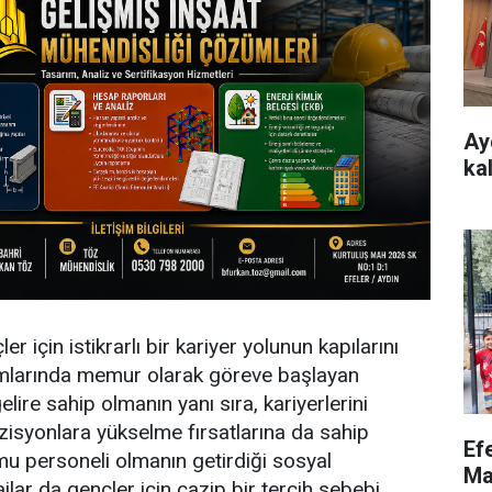
Ay
ka
ler için istikrarlı bir kariyer yolunun kapılarını
rumlarında memur olarak göreve başlayan
elire sahip olmanın yanı sıra, kariyerlerini
ozisyonlara yükselme fırsatlarına da sahip
Ef
amu personeli olmanın getirdiği sosyal
Ma
lar da gençler için cazip bir tercih sebebi