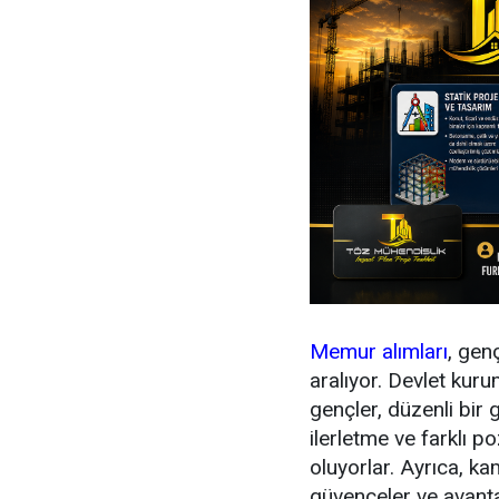
Memur alımları
, genç
aralıyor. Devlet ku
gençler, düzenli bir g
ilerletme ve farklı p
oluyorlar. Ayrıca, k
güvenceler ve avantaj