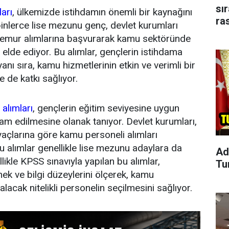
sı
arı
, ülkemizde istihdamın önemli bir kaynağını
ra
binlerce lise mezunu genç, devlet kurumları
memur alımlarına başvurarak kamu sektöründe
 elde ediyor. Bu alımlar, gençlerin istihdama
yanı sıra, kamu hizmetlerinin etkin ve verimli bir
 de katkı sağlıyor.
alımları
, gençlerin eğitim seviyesine uygun
am edilmesine olanak tanıyor. Devlet kurumları,
tiyaçlarına göre kamu personeli alımları
u alımlar genellikle lise mezunu adaylara da
Ad
llikle KPSS sınavıyla yapılan bu alımlar,
Tu
nek ve bilgi düzeylerini ölçerek, kamu
lacak nitelikli personelin seçilmesini sağlıyor.