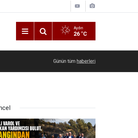
Aydın
26 °C
00:20
Ölmeye gör
Günün tüm
haberleri
ncel