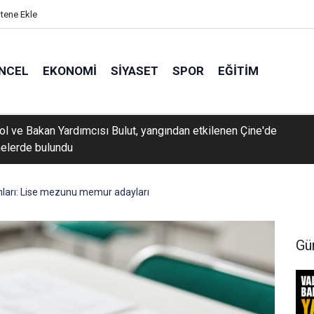
itene Ekle
NCEL
EKONOMI
SIYASET
SPOR
EĞITIM
rol ve Bakan Yardımcısı Bulut, yangından etkilenen Çine'de
elerde bulundu
mları: Lise mezunu memur adayları
Gü