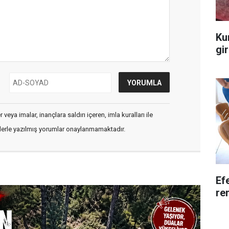
Ku
gir
veya imalar, inançlara saldırı içeren, imla kuralları ile
flerle yazılmış yorumlar onaylanmamaktadır.
Efe
re