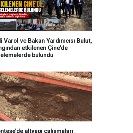
li Varol ve Bakan Yardımcısı Bulut,
ngından etkilenen Çine'de
celemelerde bulundu
nteşe’de altyapı çalışmaları