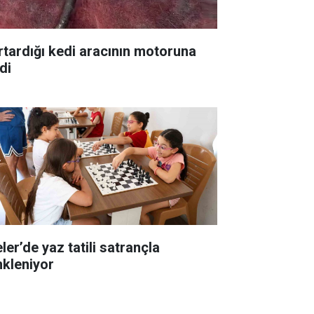
rtardığı kedi aracının motoruna
di
ler’de yaz tatili satrançla
nkleniyor