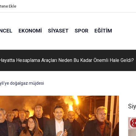
itene Ekle
NCEL
EKONOMI
SIYASET
SPOR
EĞITIM
Hayatta Hesaplama Araçları Neden Bu Kadar Önemli Hale Geldi?
yli’ye doğalgaz müjdesi
Si