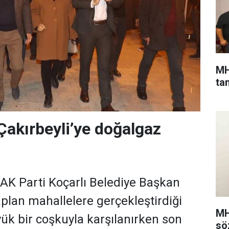
MH
ta
Çakırbeyli’ye doğalgaz
 AK Parti Koçarlı Belediye Başkan
lan mahallelere gerçekleştirdiği
MH
yük bir coşkuyla karşılanırken son
sö