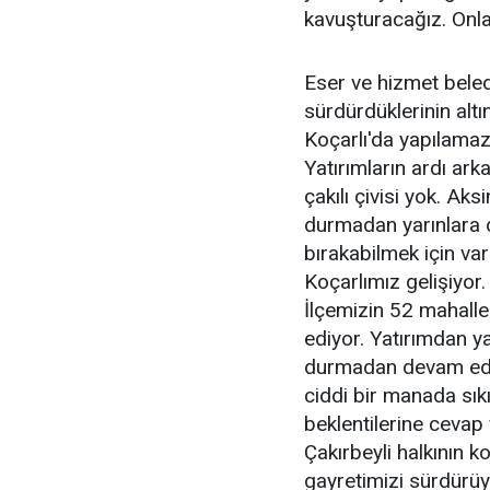
kavuşturacağız. Onla
Eser ve hizmet belediy
sürdürdüklerinin altın
Koçarlı'da yapılamaz 
Yatırımların ardı ark
çakılı çivisi yok. Ak
durmadan yarınlara da
bırakabilmek için var
Koçarlımız gelişiyor.
İlçemizin 52 mahall
ediyor. Yatırımdan y
durmadan devam edec
ciddi bir manada sıkın
beklentilerine cevap 
Çakırbeyli halkının k
gayretimizi sürdürü