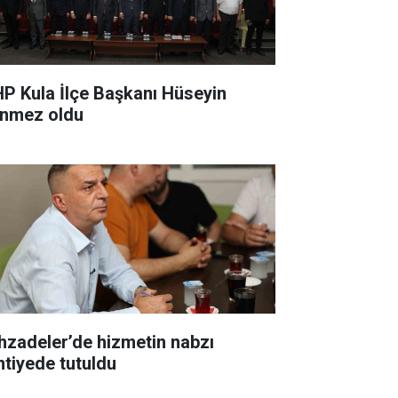
P Kula İlçe Başkanı Hüseyin
nmez oldu
hzadeler’de hizmetin nabzı
ntiyede tutuldu