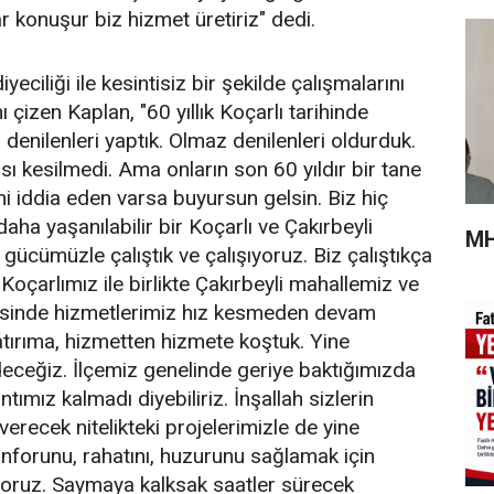
r konuşur biz hizmet üretiriz" dedi.
eciliği ile kesintisiz bir şekilde çalışmalarını
ı çizen Kaplan, "60 yıllık Koçarlı tarihinde
denilenleri yaptık. Olmaz denilenleri oldurduk.
ası kesilmedi. Ama onların son 60 yıldır bir tane
sini iddia eden varsa buyursun gelsin. Biz hiç
ha yaşanılabilir bir Koçarlı ve Çakırbeyli
MH
 gücümüzle çalıştık ve çalışıyoruz. Biz çalıştıkça
 Koçarlımız ile birlikte Çakırbeyli mahallemiz ve
esinde hizmetlerimiz hız kesmeden devam
atırıma, hizmetten hizmete koştuk. Yine
eğiz. İlçemiz genelinde geriye baktığımızda
tımız kalmadı diyebiliriz. İnşallah sizlerin
verecek nitelikteki projelerimizle de yine
onforunu, rahatını, huzurunu sağlamak için
yoruz. Saymaya kalksak saatler sürecek