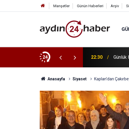
Manşetler
Günün Haberleri
Arşiv
S
GÜ
turizmine katkı sağlıyor
24
22:30
Günlük 
Anasayfa
Siyaset
Kaplan’dan Çakırbe