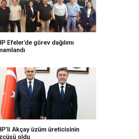
P Efeler'de görev dağılımı
mamlandı
P’li Akçay üzüm üreticisinin
zcüsü oldu