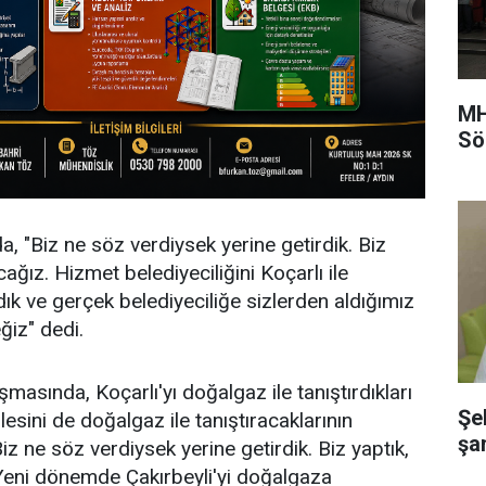
MH
Sö
 "Biz ne söz verdiysek yerine getirdik. Biz
cağız. Hizmet belediyeciliğini Koçarlı ile
ırdık ve gerçek belediyeciliğe sizlerden aldığımız
ğiz" dedi.
asında, Koçarlı'yı doğalgaz ile tanıştırdıkları
Şe
lesini de doğalgaz ile tanıştıracaklarının
şa
iz ne söz verdiysek yerine getirdik. Biz yaptık,
Yeni dönemde Çakırbeyli'yi doğalgaza