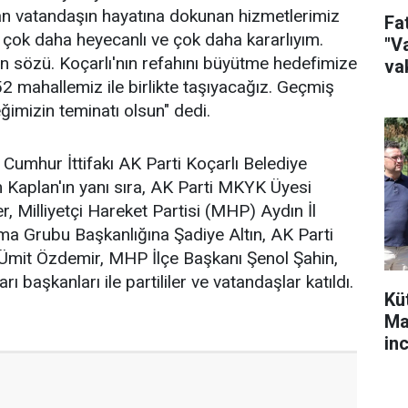
an vatandaşın hayatına dokunan hizmetlerimiz
Fa
n çok daha heyecanlı ve çok daha kararlıyım.
"Va
sözü. Koçarlı'nın refahını büyütme hedefimize
vak
 mahallemiz ile birlikte taşıyacağız. Geçmiş
ğimizin teminatı olsun" dedi.
Cumhur İttifakı AK Parti Koçarlı Belediye
Kaplan'ın yanı sıra, AK Parti MKYK Üyesi
Milliyetçi Hareket Partisi (MHP) Aydın İl
şma Grubu Başkanlığına Şadiye Altın, AK Parti
 Ümit Özdemir, MHP İlçe Başkanı Şenol Şahin,
rı başkanları ile partililer ve vatandaşlar katıldı.
Kü
Ma
in