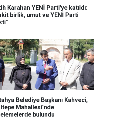
tih Karahan YENİ Parti'ye katıldı:
kit birlik, umut ve YENİ Parti
ti"
tahya Belediye Başkanı Kahveci,
ltepe Mahallesi’nde
celemelerde bulundu