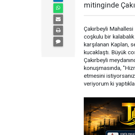
mitinginde Çakı
Çakırbeyli Mahallesi
coşkulu bir kalabalık
karşılanan Kaplan, se
kucaklaştı. Büyük c
Çakırbeyli meydanınd
konuşmasında, "Hizm
etmesini istiyorsanı
veriyorum ki yaptıkla