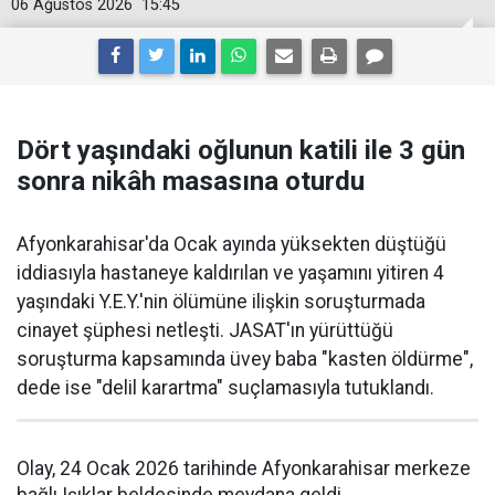
06 Ağustos 2026
15:45
Dört yaşındaki oğlunun katili ile 3 gün
sonra nikâh masasına oturdu
Afyonkarahisar'da Ocak ayında yüksekten düştüğü
iddiasıyla hastaneye kaldırılan ve yaşamını yitiren 4
yaşındaki Y.E.Y.'nin ölümüne ilişkin soruşturmada
cinayet şüphesi netleşti. JASAT'ın yürüttüğü
soruşturma kapsamında üvey baba "kasten öldürme",
dede ise "delil karartma" suçlamasıyla tutuklandı.
Olay, 24 Ocak 2026 tarihinde Afyonkarahisar merkeze
bağlı Işıklar beldesinde meydana geldi.