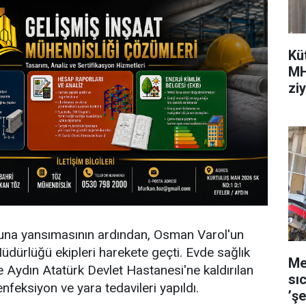
Kü
MH
ziy
a yansımasının ardından, Osman Varol'un
 Müdürlüğü ekipleri harekete geçti. Evde sağlık
Me
e Aydın Atatürk Devlet Hastanesi'ne kaldırılan
sı
feksiyon ve yara tedavileri yapıldı.
’ş