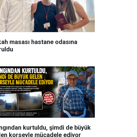
kah masası hastane odasına
ruldu
ngından kurtuldu, şimdi de büyük
len korseyle mücadele ediyor