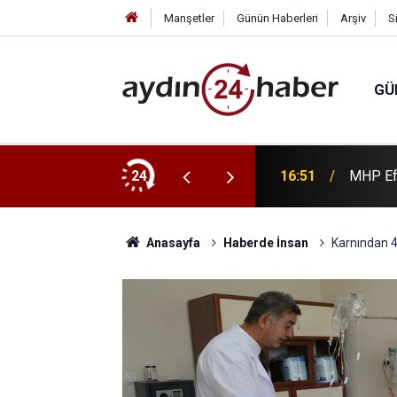
Manşetler
Günün Haberleri
Arşiv
S
GÜ
ar kestanelik yandı
24
16:51
MHP Efe
Anasayfa
Haberde İnsan
Karnından 40