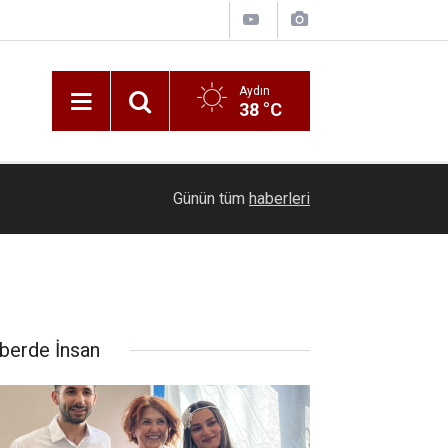
Aydın
38 °C
16:36
Hain darbecilerin gömdüğü silahlar Karatepe’nin
Günün tüm
haberleri
berde İnsan