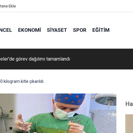
itene Ekle
NCEL
EKONOMI
SIYASET
SPOR
EĞITIM
ler'de görev dağılımı tamamlandı
 kilogram kitle çıkarıldı
Ha