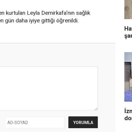
ten kurtulan Leyla Demirkafa'nın sağlık
gün daha iyiye gittiği öğrenildi.
Ha
şa
İzm
do