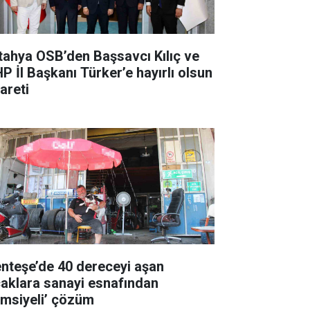
tahya OSB’den Başsavcı Kılıç ve
P İl Başkanı Türker’e hayırlı olsun
areti
nteşe’de 40 dereceyi aşan
caklara sanayi esnafından
emsiyeli’ çözüm