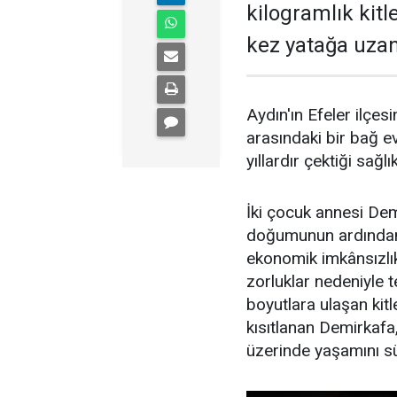
kilogramlık kitl
kez yatağa uza
Aydın'ın Efeler ilçes
arasındaki bir bağ e
yıllardır çektiği sağl
İki çocuk annesi Demi
doğumunun ardından 
ekonomik imkânsızlık
zorluklar nedeniyle t
boyutlara ulaşan kitl
kısıtlanan Demirkafa
üzerinde yaşamını s