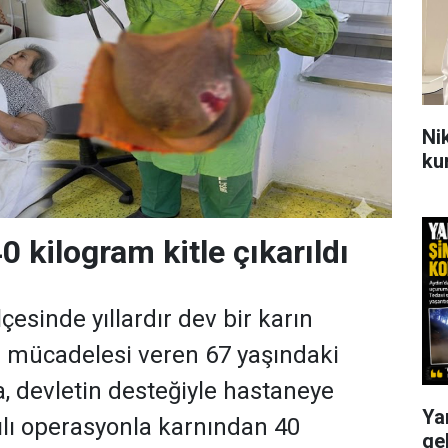
Ni
ku
 kilogram kitle çıkarıldı
lçesinde yıllardır dev bir karın
m mücadelesi veren 67 yaşındaki
, devletin desteğiyle hastaneye
Ya
rılı operasyonla karnından 40
ge