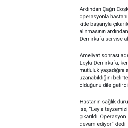
Ardından Çağrı Coşku
operasyonla hastanın
kitle başarıyla çıkarı
alınmasının ardında
Demirkafa servise al
Ameliyat sonrası ad
Leyla Demirkafa, ke
mutluluk yaşadığını s
uzanabildiğini belir
olduğunu dile getirdi
Hastanın sağlık duru
ise, “Leyla teyzemizi
çıkarıldı. Operasyon 
devam ediyor” dedi.