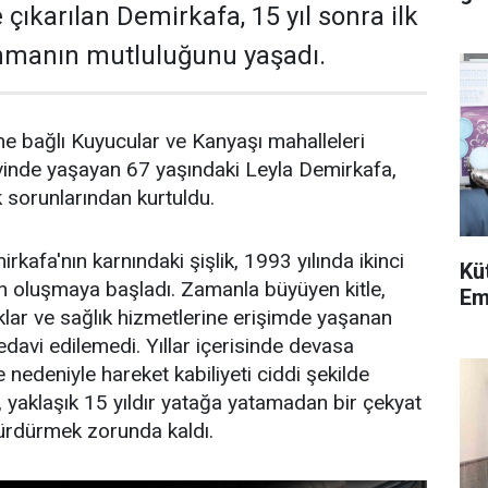
e çıkarılan Demirkafa, 15 yıl sonra ilk
nmanın mutluluğunu yaşadı.
ine bağlı Kuyucular ve Kanyaşı mahalleleri
vinde yaşayan 67 yaşındaki Leyla Demirkafa,
ık sorunlarından kurtuldu.
rkafa'nın karnındaki şişlik, 1993 yılında ikinci
Kü
oluşmaya başladı. Zamanla büyüyen kitle,
Em
lar ve sağlık hizmetlerine erişimde yaşanan
edavi edilemedi. Yıllar içerisinde devasa
e nedeniyle hareket kabiliyeti ciddi şekilde
, yaklaşık 15 yıldır yatağa yatamadan bir çekyat
ürdürmek zorunda kaldı.