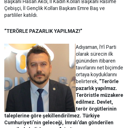
Başkanı Hasan Akol, İl Kadın Kolları Başkanı Rasime
Çebişçi, İl Gençlik Kolları Başkanı Emre Baş ve
partililer katıldı.
“TERÖRLE PAZARLIK YAPILMAZ!”
Adıyaman, İYİ Parti
olarak sürecin ilk
gününden itibaren
tavırlarını net biçimde
ortaya koyduklarını
belirterek,
“Terörle
pazarlık yapılmaz.
Teröristle müzakere
edilmez. Devlet,
terör örgütlerinin
taleplerine göre şekillendirilmez. Türkiye
Cumhuriyeti’nin geleceği, İmralı’dan gönderilen