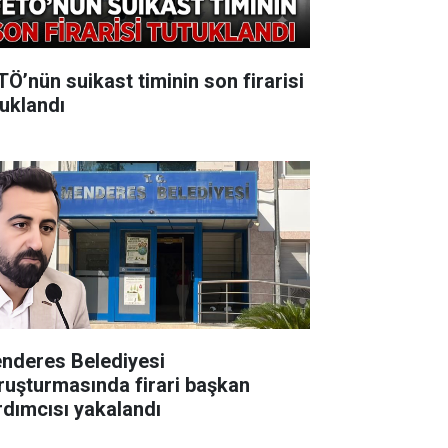
TÖ’nün suikast timinin son firarisi
tuklandı
nderes Belediyesi
ruşturmasında firari başkan
rdımcısı yakalandı