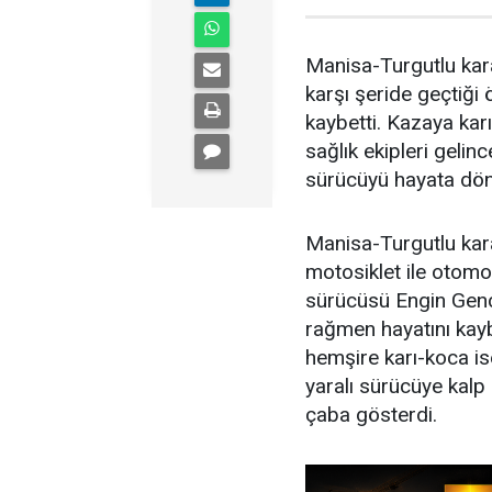
Manisa-Turgutlu kar
karşı şeride geçtiği
kaybetti. Kazaya ka
sağlık ekipleri geli
sürücüyü hayata dön
Manisa-Turgutlu kar
motosiklet ile otomo
sürücüsü Engin Genç
rağmen hayatını kay
hemşire karı-koca ise
yaralı sürücüye kal
çaba gösterdi.