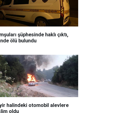
mşuları şüphesinde haklı çıktı,
inde ölü bulundu
yir halindeki otomobil alevlere
slim oldu