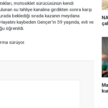
ıkları, motosiklet sürücüsünün kendi
ulunan su tahliye kanalına girdikten sonra karşı
burada beklediği sırada kazanın meydana
NA
 Hayatını kaybeden Gençer'in 59 yaşında, evli ve
ça
u öğrenildi.
urma sürüyor.
Ma
ku