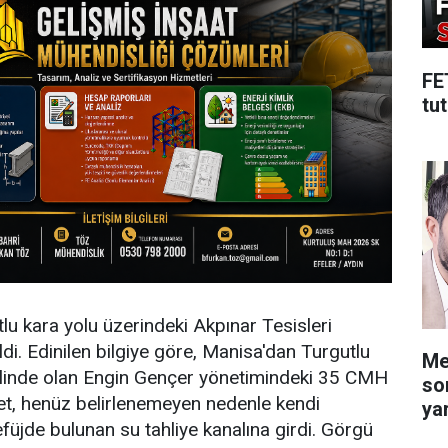
FE
tu
u kara yolu üzerindeki Akpınar Tesisleri
. Edinilen bilgiye göre, Manisa'dan Turgutlu
Me
halinde olan Engin Gençer yönetimindeki 35 CMH
so
et, henüz belirlenemeyen nedenle kendi
ya
efüjde bulunan su tahliye kanalına girdi. Görgü