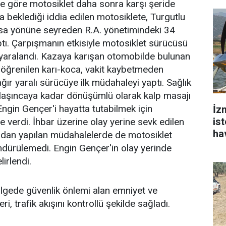
ine göre motosiklet daha sonra karşı şeride
a beklediği iddia edilen motosiklete, Turgutlu
sa yönüne seyreden R.A. yönetimindeki 34
ptı. Çarpışmanın etkisiyle motosiklet sürücüsü
 yaralandı. Kazaya karışan otomobilde bulunan
 öğrenilen karı-koca, vakit kaybetmeden
ğır yaralı sürücüye ilk müdahaleyi yaptı. Sağlık
 ulaşıncaya kadar dönüşümlü olarak kalp masajı
Engin Gençer'i hayatta tutabilmek için
İz
is
 verdi. İhbar üzerine olay yerine sevk edilen
ha
fından yapılan müdahalelerde de motosiklet
dürülemedi. Engin Gençer'in olay yerinde
lirlendi.
lgede güvenlik önlemi alan emniyet ve
ri, trafik akışını kontrollü şekilde sağladı.