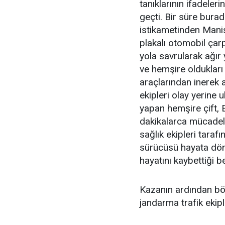
tanıklarının ifadeler
geçti. Bir süre burad
istikametinden Mani
plakalı otomobil çar
yola savrularak ağır
ve hemşire oldukları
araçlarından inerek a
ekipleri olay yerine
yapan hemşire çift, 
dakikalarca mücadele
sağlık ekipleri tara
sürücüsü hayata dön
hayatını kaybettiği be
Kazanın ardından bö
jandarma trafik ekiple