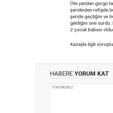
Öte yandan görgü tan
şeridinden refüjde b
şeride geçtiğini ve 
geldiğini öne sürdü.
2 çocuk babası olduğ
Kazayla ilgili soruşt
HABERE
YORUM KAT