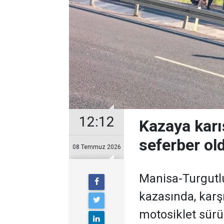
12:12
Kazaya karı
seferber ol
08 Temmuz 2026
Manisa-Turgutl
kazasında, karş
motosiklet sürü