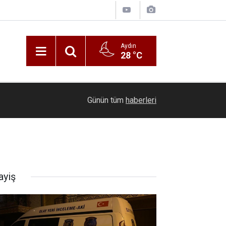
Aydın
28 °C
21:16
Seyir halindeki otomobil alevlere teslim oldu
Günün tüm
haberleri
ayiş