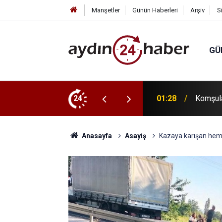
Manşetler
Günün Haberleri
Arşiv
S
GÜ
, evinde ölü bulundu
24
23:13
SEO ve 
Anasayfa
Asayiş
Kazaya karışan hemşi