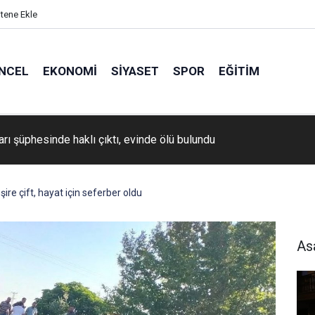
itene Ekle
NCEL
EKONOMI
SIYASET
SPOR
EĞITIM
Backlink Çalışmalarında Yapılan Hatalar
re çift, hayat için seferber oldu
As