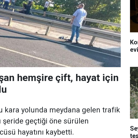
Ko
ev
şan hemşire çift, hayat için
du
u kara yolunda meydana gelen trafik
ı şeride geçtiği öne sürülen
Se
cüsü hayatını kaybetti.
te