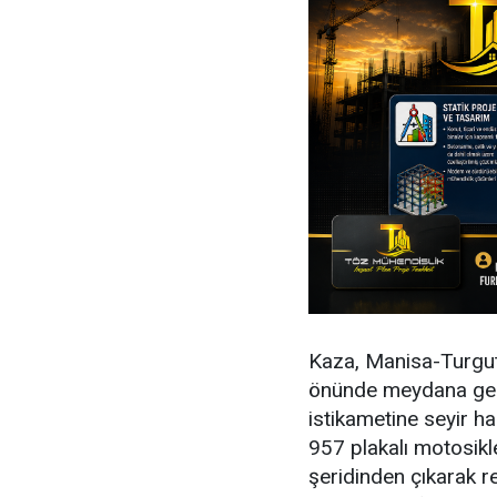
Kaza, Manisa-Turgutl
önünde meydana geldi
istikametine seyir 
957 plakalı motosikl
şeridinden çıkarak r