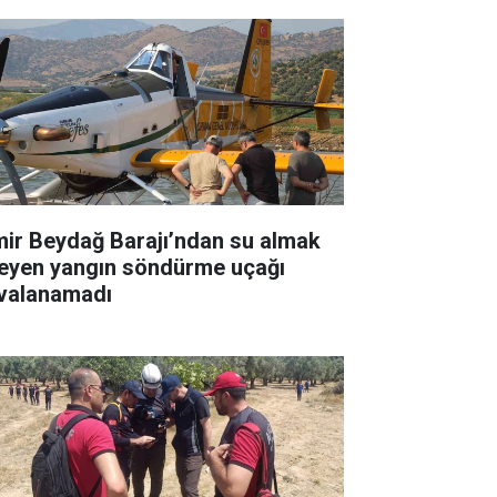
mir Beydağ Barajı’ndan su almak
teyen yangın söndürme uçağı
valanamadı