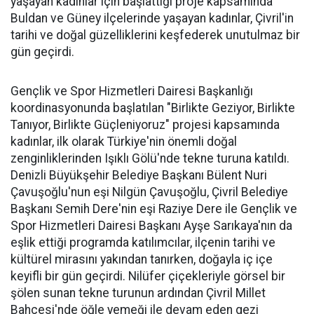
yaşayan kadınlar için başlattığı proje kapsamında
Buldan ve Güney ilçelerinde yaşayan kadınlar, Çivril'in
tarihi ve doğal güzelliklerini keşfederek unutulmaz bir
gün geçirdi.
Gençlik ve Spor Hizmetleri Dairesi Başkanlığı
koordinasyonunda başlatılan "Birlikte Geziyor, Birlikte
Tanıyor, Birlikte Güçleniyoruz" projesi kapsamında
kadınlar, ilk olarak Türkiye'nin önemli doğal
zenginliklerinden Işıklı Gölü'nde tekne turuna katıldı.
Denizli Büyükşehir Belediye Başkanı Bülent Nuri
Çavuşoğlu'nun eşi Nilgün Çavuşoğlu, Çivril Belediye
Başkanı Semih Dere'nin eşi Raziye Dere ile Gençlik ve
Spor Hizmetleri Dairesi Başkanı Ayşe Sarıkaya'nın da
eşlik ettiği programda katılımcılar, ilçenin tarihi ve
kültürel mirasını yakından tanırken, doğayla iç içe
keyifli bir gün geçirdi. Nilüfer çiçekleriyle görsel bir
şölen sunan tekne turunun ardından Çivril Millet
Bahçesi'nde öğle yemeği ile devam eden gezi