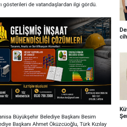
rı gösterileri de vatandaşlardan ilgi gördü.
De
ci
Kü
Şe
 Manisa Büyükşehir Belediye Başkanı Besim
lediye Başkanı Ahmet Öküzcüoğlu, Türk Kızılay