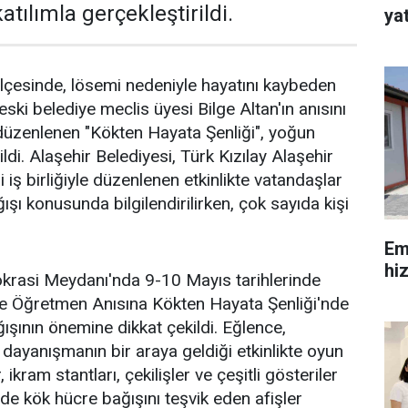
atılımla gerçekleştirildi.
yat
ilçesinde, lösemi nedeniyle hayatını kaybeden
ki belediye meclis üyesi Bilge Altan'ın anısını
üzenlenen "Kökten Hayata Şenliği", yoğun
ildi. Alaşehir Belediyesi, Türk Kızılay Alaşehir
i iş birliğiyle düzenlenen etkinlikte vatandaşlar
şı konusunda bilgilendirilirken, çok sayıda kişi
Em
hi
rasi Meydanı'nda 9-10 Mayıs tarihlerinde
lge Öğretmen Anısına Kökten Hayata Şenliği'nde
ışının önemine dikkat çekildi. Eğlence,
 dayanışmanın bir araya geldiği etkinlikte oyun
 ikram stantları, çekilişler ve çeşitli gösteriler
nde kök hücre bağışını teşvik eden afişler