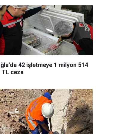
ğla’da 42 işletmeye 1 milyon 514
n TL ceza