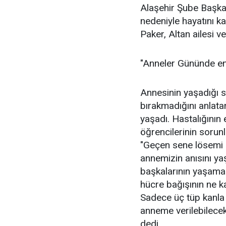
Alaşehir Şube Başka
nedeniyle hayatını ka
Paker, Altan ailesi v
"Anneler Gününde en
Annesinin yaşadığı s
bırakmadığını anlata
yaşadı. Hastalığının
öğrencilerinin sorunl
"Geçen sene lösemi h
annemizin anısını ya
başkalarının yaşamam
hücre bağışının ne 
Sadece üç tüp kanla 
anneme verilebilece
dedi.