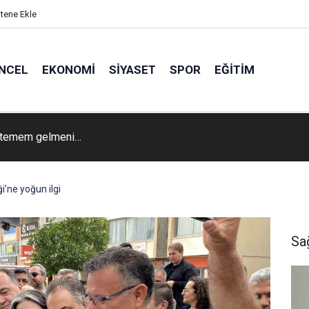
itene Ekle
NCEL
EKONOMI
SIYASET
SPOR
EĞITIM
Festivalinde Songül Karlı rüzgarı
i’ne yoğun ilgi
Sa