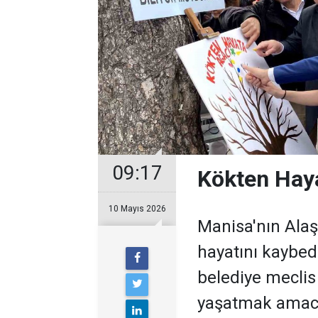
09:17
Kökten Haya
10 Mayıs 2026
Manisa'nın Alaş
hayatını kaybe
belediye meclis 
yaşatmak amacı