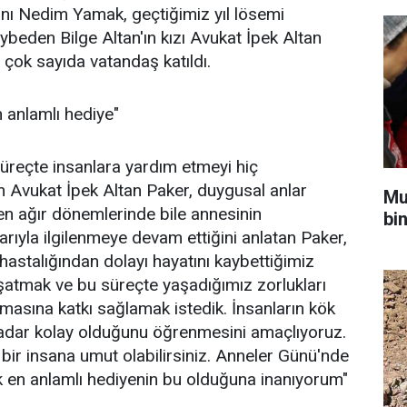
nı Nedim Yamak, geçtiğimiz yıl lösemi
ybeden Bilge Altan'ın kızı Avukat İpek Altan
e çok sayıda vatandaş katıldı.
 anlamlı hediye"
üreçte insanlara yardım etmeyi hiç
n Avukat İpek Altan Paker, duygusal anlar
Mu
 en ağır dönemlerinde bile annesinin
bi
arıyla ilgilenmeye devam ettiğini anlatan Paker,
astalığından dolayı hayatını kaybettiğimiz
şatmak ve bu süreçte yaşadığımız zorlukları
asına katkı sağlamak istedik. İnsanların kök
kadar kolay olduğunu öğrenmesini amaçlıyoruz.
bir insana umut olabilirsiniz. Anneler Günü'nde
k en anlamlı hediyenin bu olduğuna inanıyorum"