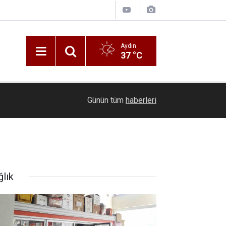
Aydın
37 °C
17:42
Geri dönüşüm kutusunda kaynak yaparken yangın
Günün tüm
haberleri
ğlık