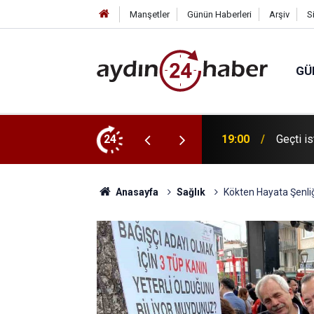
Manşetler
Günün Haberleri
Arşiv
S
GÜ
24
17:46
Çameli 
Anasayfa
Sağlık
Kökten Hayata Şenliğ