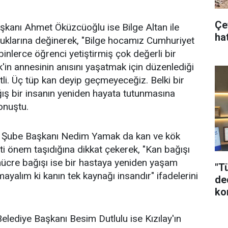
Çe
şkanı Ahmet Öküzcüoğlu ise Bilge Altan ile
hat
luklarına değinerek, "Bilge hocamız Cumhuriyet
binlerce öğrenci yetiştirmiş çok değerli bir
k'in annesinin anısını yaşatmak için düzenlediği
tli. Üç tüp kan deyip geçmeyeceğiz. Belki bir
ış bir insanın yeniden hayata tutunmasına
onuştu.
ir Şube Başkanı Nedim Yamak da kan ve kök
ti önem taşıdığına dikkat çekerek, "Kan bağışı
hücre bağışı ise bir hastaya yeniden yaşam
"T
ayalım ki kanın tek kaynağı insandır" ifadelerini
de
ko
lediye Başkanı Besim Dutlulu ise Kızılay'ın