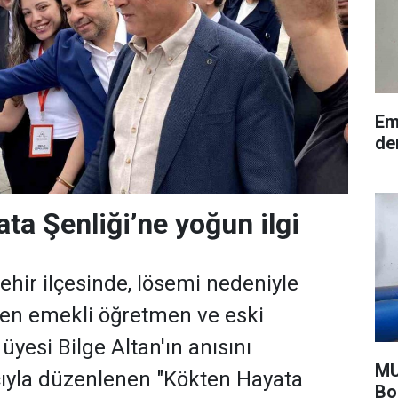
Em
de
ta Şenliği’ne yoğun ilgi
ehir ilçesinde, lösemi nedeniyle
den emekli öğretmen ve eski
üyesi Bilge Altan'ın anısını
MU
yla düzenlenen "Kökten Hayata
Bo