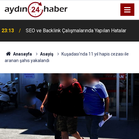
u
23:13
SEO ve Backlink Çalışmalarında Yapılan Hatalar
Anasayfa
Asayiş
Kuşadası’nda 11 yıl hapis cezası ile
aranan şahıs yakalandı