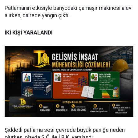
Patlamanın etkisiyle banyodaki çamaşır makinesi alev
alırken, dairede yangın çıktı.
İKİ KİŞİ YARALANDI
Şiddetli patlama sesi çevrede büyük paniğe neden
olurken, olayda S.Ö. ile İ.B.K. yaralandı.