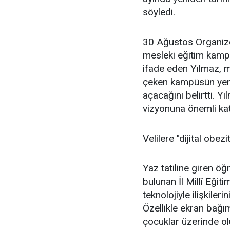
söyledi.
30 Ağustos Organize
mesleki eğitim kamp
ifade eden Yılmaz, m
çeken kampüsün yeni 
açacağını belirtti. 
vizyonuna önemli kat
Velilere "dijital obezi
Yaz tatiline giren öğ
bulunan İl Millî Eği
teknolojiyle ilişkiler
Özellikle ekran bağıml
çocuklar üzerinde ol