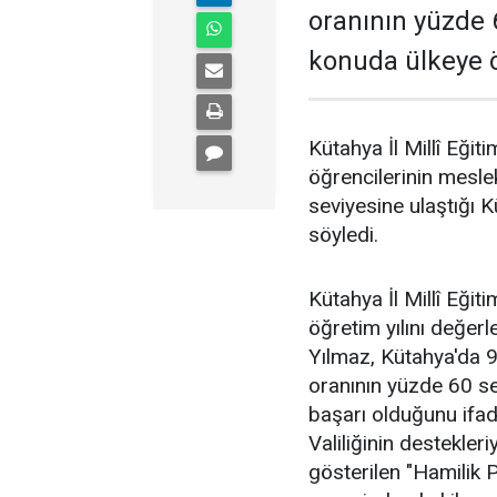
oranının yüzde 
konuda ülkeye 
Kütahya İl Millî Eği
öğrencilerinin mesle
seviyesine ulaştığı 
söyledi.
Kütahya İl Millî Eğ
öğretim yılını değerl
Yılmaz, Kütahya'da 9.
oranının yüzde 60 sev
başarı olduğunu ifad
Valiliğinin destekler
gösterilen "Hamilik 