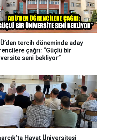
Ü’den tercih döneminde aday
rencilere çağrı: “Güçlü bir
iversite seni bekliyor”
sarcık’ta Hayat Üniversitesi