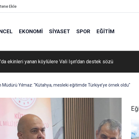
itene Ekle
NCEL
EKONOMI
SIYASET
SPOR
EĞITIM
’da ekinleri yanan köylülere Vali Işın’dan destek sözü
tim Müdürü Yılmaz: "Kütahya, mesleki eğitimde Türkiye’ye örnek oldu"
Eğ