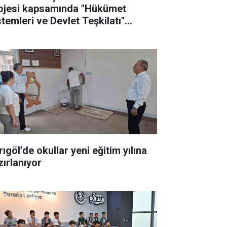
ojesi kapsamında "Hükümet
stemleri ve Devlet Teşkilatı"
nulu eğitim düzenlendi
ıgöl’de okullar yeni eğitim yılına
zırlanıyor