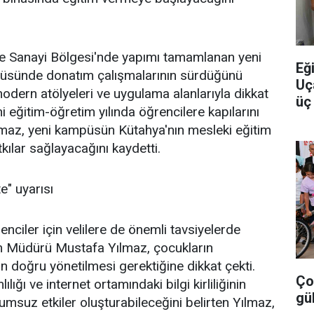
 Sanayi Bölgesi'nde yapımı tamamlanan yeni
Eğ
üsünde donatım çalışmalarının sürdüğünü
Uç
odern atölyeleri ve uygulama alanlarıyla dikkat
üç 
eğitim-öğretim yılında öğrencilere kapılarını
yo
Yılmaz, yeni kampüsün Kütahya'nın mesleki eğitim
kılar sağlayacağını kaydetti.
te" uyarısı
renciler için velilere de önemli tavsiyelerde
tim Müdürü Mustafa Yılmaz, çocukların
inin doğru yönetilmesi gerektiğine dikkat çekti.
Ço
ılığı ve internet ortamındaki bilgi kirliliğinin
gü
umsuz etkiler oluşturabileceğini belirten Yılmaz,