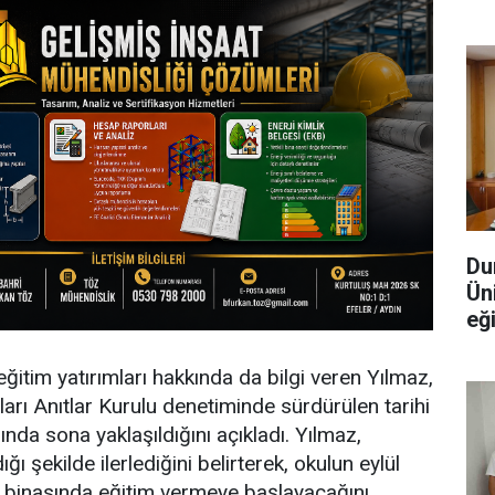
Du
Üni
eği
itim yatırımları hakkında da bilgi veren Yılmaz,
arı Anıtlar Kurulu denetiminde sürdürülen tarihi
nda sona yaklaşıldığını açıkladı. Yılmaz,
ğı şekilde ilerlediğini belirterek, okulun eylül
i binasında eğitim vermeye başlayacağını