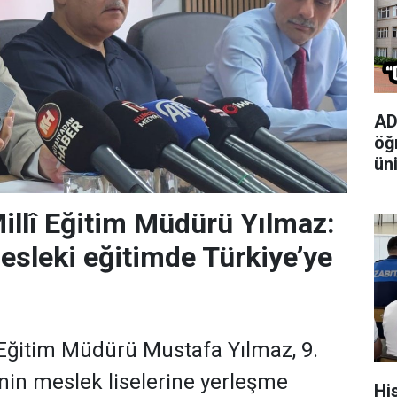
AD
öğ
ün
Millî Eğitim Müdürü Yılmaz:
esleki eğitimde Türkiye’ye
î Eğitim Müdürü Mustafa Yılmaz, 9.
inin meslek liselerine yerleşme
Hi