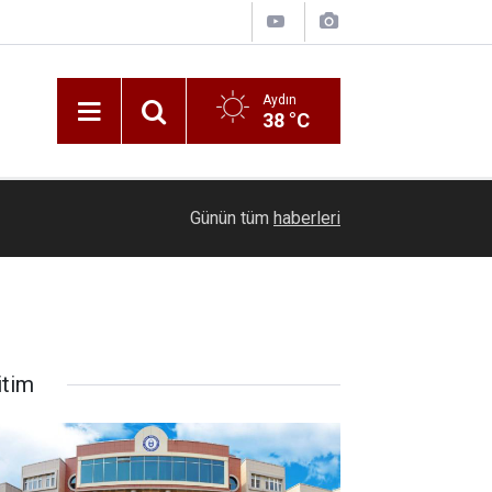
Aydın
38 °C
16:38
Uşak’ta itfaiye aracı ile kamyon çarpıştı: 2 itfai
Günün tüm
haberleri
itim