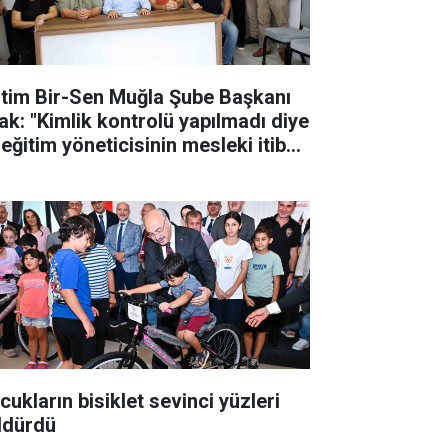
itim Bir-Sen Muğla Şube Başkanı
ak: "Kimlik kontrolü yapılmadı diye
eğitim yöneticisinin mesleki itibarı
k edilemez"
cukların bisiklet sevinci yüzleri
ldürdü