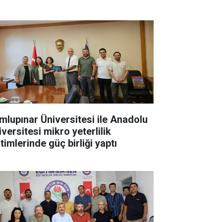
mlupınar Üniversitesi ile Anadolu
versitesi mikro yeterlilik
timlerinde güç birliği yaptı