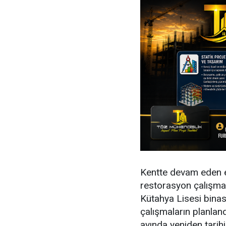
Kentte devam eden eğ
restorasyon çalışmal
Kütahya Lisesi binası
çalışmaların planlandı
ayında yeniden tarih