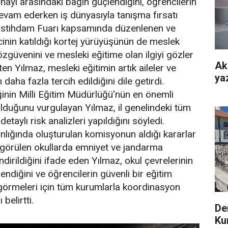
nayi arasındaki bağın güçlendiğini, öğrencilerin
evam ederken iş dünyasıyla tanışma fırsatı
 İstihdam Fuarı kapsamında düzenlenen ve
cinin katıldığı kortej yürüyüşünün de meslek
 özgüvenini ve mesleki eğitime olan ilgiyi gözler
Ak
ten Yılmaz, mesleki eğitimin artık aileler ve
yaz
daha fazla tercih edildiğini dile getirdi.
ğinin Milli Eğitim Müdürlüğü'nün en önemli
 olduğunu vurgulayan Yılmaz, il genelindeki tüm
detaylı risk analizleri yapıldığını söyledi.
nlığında oluşturulan komisyonun aldığı kararlar
 görülen okullarda emniyet ve jandarma
dirildiğini ifade eden Yılmaz, okul çevrelerinin
endiğini ve öğrencilerin güvenli bir eğitim
örmeleri için tüm kurumlarla koordinasyon
 belirtti.
De
Ku