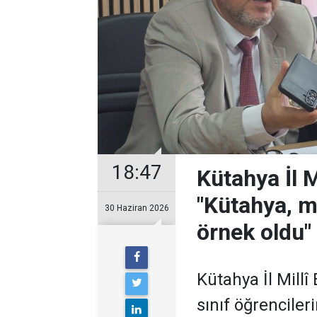
18:47
Kütahya İl 
"Kütahya, m
30 Haziran 2026
örnek oldu"
Kütahya İl Mill
sınıf öğrenciler