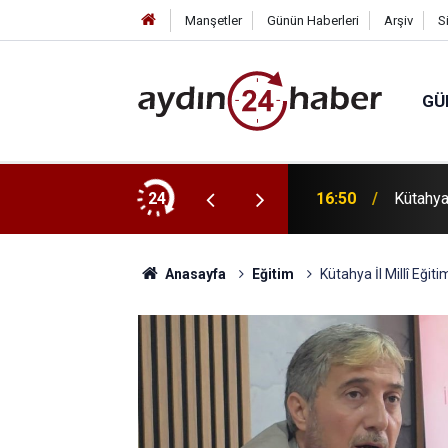
Manşetler
Günün Haberleri
Arşiv
S
GÜ
ı sert açıklama: “Önce tehdit edildim, sonra
24
16:50
Kütahya
Anasayfa
Eğitim
Kütahya İl Millî Eği