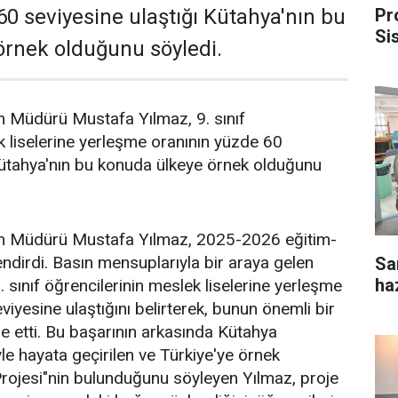
Pr
60 seviyesine ulaştığı Kütahya'nın bu
Si
örnek olduğunu söyledi.
ko
tim Müdürü Mustafa Yılmaz, 9. sınıf
k liselerine yerleşme oranının yüzde 60
Kütahya'nın bu konuda ülkeye örnek olduğunu
itim Müdürü Mustafa Yılmaz, 2025-2026 eğitim-
endirdi. Basın mensuplarıyla bir araya gelen
Sar
ha
 sınıf öğrencilerinin meslek liselerine yerleşme
iyesine ulaştığını belirterek, bunun önemli bir
e etti. Bu başarının arkasında Kütahya
iyle hayata geçirilen ve Türkiye'ye örnek
Projesi"nin bulunduğunu söyleyen Yılmaz, proje