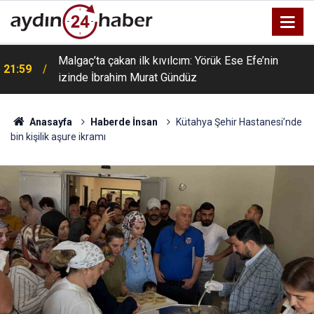
Malgaç’ta çakan ilk kıvılcım: Yörük Ese Efe’nin
21:59
izinde İbrahim Murat Gündüz
Anasayfa
Haberde İnsan
Kütahya Şehir Hastanesi’nde
bin kişilik aşure ikramı