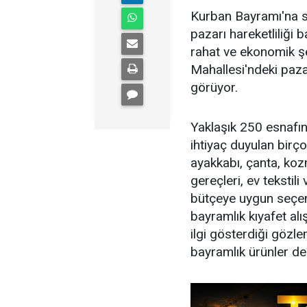
Kurban Bayramı'na s
pazarı hareketliliği 
rahat ve ekonomik ş
Mahallesi'ndeki paza
görüyor.
Yaklaşık 250 esnafın 
ihtiyaç duyulan birço
ayakkabı, çanta, koz
gereçleri, ev tekstili
bütçeye uygun seçene
bayramlık kıyafet al
ilgi gösterdiği gözl
bayramlık ürünler de 