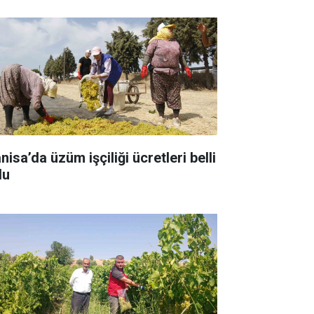
isa’da üzüm işçiliği ücretleri belli
du