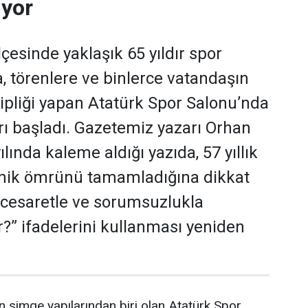
ıyor
ilçesinde yaklaşık 65 yıldır spor
 törenlere ve binlerce vatandaşın
hipliği yapan Atatürk Spor Salonu’nda
rı başladı. Gazetemiz yazarı Orhan
lında kaleme aldığı yazıda, 57 yıllık
ik ömrünü tamamladığına dikkat
 cesaretle ve sorumsuzlukla
r?” ifadelerini kullanması yeniden
in simge yapılarından biri olan Atatürk Spor