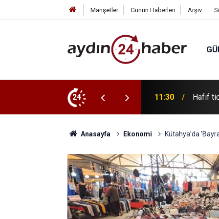
Manşetler
Günün Haberleri
Arşiv
S
GÜ
2 yaralı
24
11:26
Muğla’d
Anasayfa
Ekonomi
Kütahya’da ’Bayram