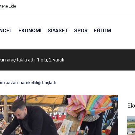
itene Ekle
NCEL
EKONOMI
SIYASET
SPOR
EĞITIM
a ‘Yeni Hastalıktan Ari İşletme Modeli’ toplantısı düzenlendi
 pazarı’ hareketliliği başladı
Ek