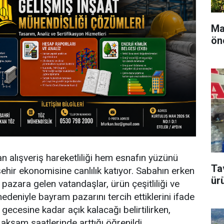
Ma
ön
 alışveriş hareketliliği hem esnafın yüzünü
Ta
hir ekonomisine canlılık katıyor. Sabahın erken
ür
 pazara gelen vatandaşlar, ürün çeşitliliği ve
nedeniyle bayram pazarını tercih ettiklerini ifade
 gecesine kadar açık kalacağı belirtilirken,
akşam saatlerinde arttığı öğrenildi.