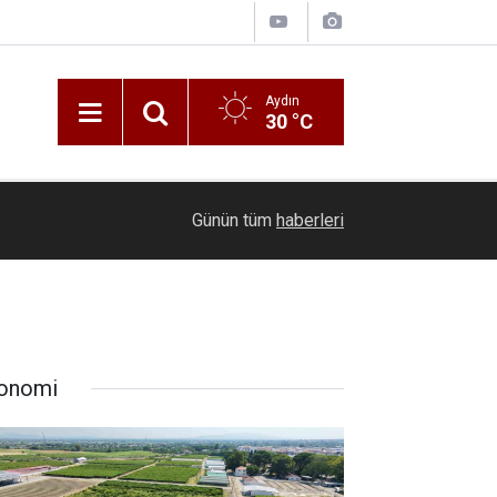
Aydın
30 °C
11:25
Geleceğin hafızlarına Müftü Can’dan tam destek
Günün tüm
haberleri
onomi