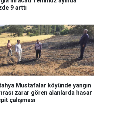
ğla ihracatı Temmuz ayında
zde 9 arttı
tahya Mustafalar köyünde yangın
nrası zarar gören alanlarda hasar
spit çalışması