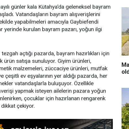
ayılı günler kala Kütahya'da geleneksel bayram
başladı. Vatandaşların bayram alışverişlerini
ekilde yapabilmeleri amacıyla Gaybiefendi
r yerinde kurulan bayram pazarı, yoğun ilgi
tezgah açtığı pazarda, bayram hazırlıkları için
k ürün satışa sunuluyor. Giyim ürünleri,
Man
metik malzemeleri, züccaciye ürünleri, mutfak
ol
 ve çeşitli ev eşyalarının yer aldığı pazarda, her
kler vatandaşlarla buluşuyor. Özellikle
ışverişi yapmak isteyen ailelerin pazara yoğun
emlenirken, çocuklar için hazırlanan rengarenk
dikkat çekiyor.