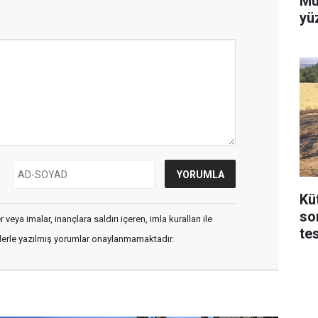
Mu
yü
Kü
so
veya imalar, inançlara saldırı içeren, imla kuralları ile
te
flerle yazılmış yorumlar onaylanmamaktadır.