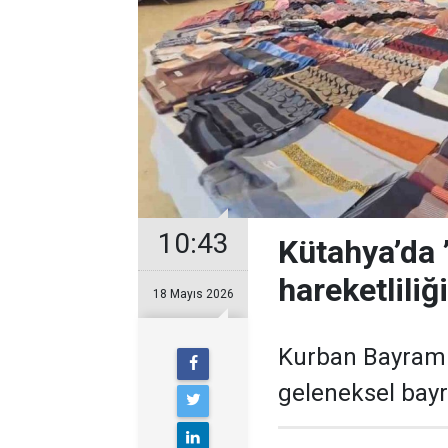
10:43
Kütahya’da 
hareketliliğ
18 Mayıs 2026
Kurban Bayramı'
geleneksel bayr