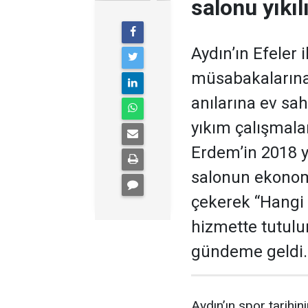
salonu yıkıl
Aydın’ın Efeler 
müsabakalarına,
anılarına ev sa
yıkım çalışmala
Erdem’in 2018 yı
salonun ekonom
çekerek “Hangi
hizmette tutulu
gündeme geldi.
Aydın’ın spor tarihin