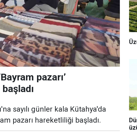
Üz
’Bayram pazarı’
i başladı
na sayılı günler kala Kütahya'da
am pazarı hareketliliği başladı.
Dü
üz