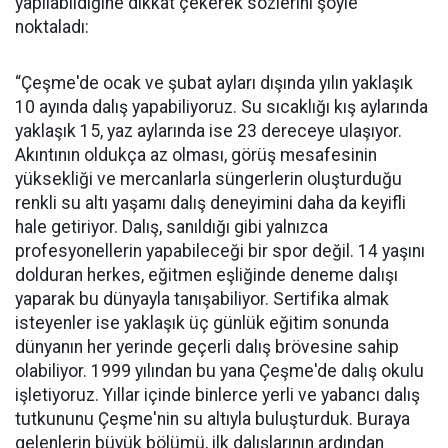
yapılabildiğine dikkat çekerek sözlerini şöyle
noktaladı:
“Çeşme'de ocak ve şubat ayları dışında yılın yaklaşık
10 ayında dalış yapabiliyoruz. Su sıcaklığı kış aylarında
yaklaşık 15, yaz aylarında ise 23 dereceye ulaşıyor.
Akıntının oldukça az olması, görüş mesafesinin
yüksekliği ve mercanlarla süngerlerin oluşturduğu
renkli su altı yaşamı dalış deneyimini daha da keyifli
hale getiriyor. Dalış, sanıldığı gibi yalnızca
profesyonellerin yapabileceği bir spor değil. 14 yaşını
dolduran herkes, eğitmen eşliğinde deneme dalışı
yaparak bu dünyayla tanışabiliyor. Sertifika almak
isteyenler ise yaklaşık üç günlük eğitim sonunda
dünyanın her yerinde geçerli dalış brövesine sahip
olabiliyor. 1999 yılından bu yana Çeşme'de dalış okulu
işletiyoruz. Yıllar içinde binlerce yerli ve yabancı dalış
tutkununu Çeşme'nin su altıyla buluşturduk. Buraya
gelenlerin büyük bölümü, ilk dalışlarının ardından