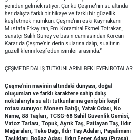
yeniden gelmek istiyor. Çünkü Çeşme'nin su altında
her dalışta farklı bir hikaye ve farklı bir güzellik
keşfetmek mümkün. Çeşme’nin eski Kaymakamı
Mustafa Erkayıran, Em. Koramiral Ekmel Totrakan,
sanatçı Salih Güney ve basın camiasından Korcan
Karar da Çeşme’nin derin sularına dalıp, sualtının
güzelliklerini keşfeden isimler arasında.”
ÇEŞME'DE DALIŞ TUTKUNLARINI BEKLEYEN ROTALAR
Çeşme'nin mavinin altındaki dünyası, doğal
oluşumları ve farklı karaktere sahip dalış
noktalarıyla su altı tutkunlarına geniş bir keşif
rotası sunuyor.
Monem Batığı, Yatak Odası, No
Name, 88 Taşları, TCSG-68 Sahil Güvenlik Gemisi,
Vatoz Tarlası, Topuk, Ayrık Taş, Patlayan Taş, Ildır
Mağaraları, Teke Dağı, Ildır Taş Adaları, Paşalimanı
Taşlıkları, Boğaz Adası, Ildırı Fener Adası (Pırasa),