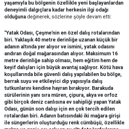
yaşamıyla bu bölgenin özellikle yeni başlayanlardan
deneyimli dalgıçlara kadar herkesin ilgi odağı
olduğuna
değinerek, sözlerine şöyle devam etti:
"Yatak Odası, Çeşme'nin en özel dalış rotalarından
biri. Yaklaşık 40 metre derinliğe uzanan küçük bir
adanın altında yer alıyor ve ismini, yatak odasını
andıran doğal mağarasından alıyor. Maksimum 16
metre derinliğe sahip olması, hem eğitim hem de
keyif dalışları için büyük avantaj sağlıyor. Kötü hava
koşullarında bile güvenli dalış yapılabilen bu bölge,
berrak suyu ve etkileyici dip yapısıyla dalış
tutkunlarını kendine hayran bırakıyor.
Barakuda
sürülerinin yanı sıra müren, çipura, akya ve orfoz
gibi birçok deniz canlısına ev sahipliği yapan Yatak
Odası, günün son dalışı için en çok tercih edilen
rotalardan biri. Adanın batısındaki iki mağara girişi
ile süngerlerin oluşturduğu renk cümbüşü, özellikle