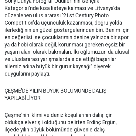
Sony Dünya Fotoğraf Ödülleri'nin Gençlik
Kategorisi'nde kısa listeye kalması ve Litvanya'da
düzenlenen uluslararası '21st Century Photo
Competition'da üçüncülük kazanması, doğru yolda
ilerlediğinin en güzel göstergelerinden biri. Benim için
en değerlisi ise çocuklarımın denize yalnızca bir spor
ya da hobi olarak değil, korunması gereken eşsiz bir
yaşam alanı olarak bakmaları. İki oğlumuzun da ulusal
ve uluslararası yarışmalarda elde ettiği başarılar
ailemiz adına büyük bir gurur kaynağı” diyerek
duygularını paylaştı.
ÇEŞME'DE YILIN BÜYÜK BÖLÜMÜNDE DALIŞ
YAPILABİLİYOR
Çeşme'nin iklimi ve deniz koşullarının dalış için
oldukça elverişli olduğunu belirten Erdinç Ergün,
ilçede yılın büyük bölümünde güvenle dalış