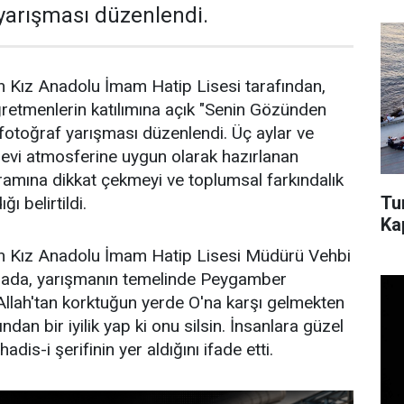
 yarışması düzenlendi.
 Kız Anadolu İmam Hatip Lisesi tarafından,
öğretmenlerin katılımına açık "Senin Gözünden
eli fotoğraf yarışması düzenlendi. Üç aylar ve
vi atmosferine uygun olarak hazırlanan
avramına dikkat çekmeyi ve toplumsal farkındalık
Tu
ı belirtildi.
Ka
n Kız Anadolu İmam Hatip Lisesi Müdürü Vehbi
amada, yarışmanın temelinde Peygamber
Allah'tan korktuğun yerde O'na karşı gelmekten
ndan bir iyilik yap ki onu silsin. İnsanlara güzel
dis-i şerifinin yer aldığını ifade etti.