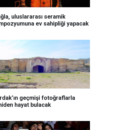
ğla, uluslararası seramik
mpozyumuna ev sahipliği yapacak
rdak’ın geçmişi fotoğraflarla
niden hayat bulacak