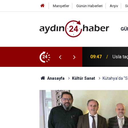
Manşetler
Günün Haberleri
Arşiv
S
GÜ
24
09:32
Tavşanlı
Anasayfa
Kültür Sanat
Kütahya’da "S