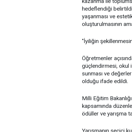
kazanma ile toplumsa
hedeflendiği belirtild
yaşanması ve estetik
oluşturulmasının ama
"İyiliğin şekillenmes
Öğretmenler açısında
güçlendirmesi, okul i
sunması ve değerler
olduğu ifade edildi.
Milli Eğitim Bakanlığ
kapsamında düzenlen
ödüller ve yarışma tak
Yarışmanın seçici ku