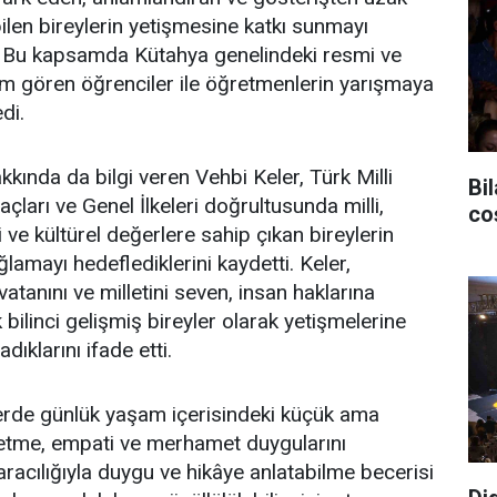
bilen bireylerin yetişmesine katkı sunmayı
ti. Bu kapsamda Kütahya genelindeki resmi ve
im gören öğrenciler ile öğretmenlerin yarışmaya
di.
kında da bilgi veren Vehbi Keler, Türk Milli
Bil
ları ve Genel İlkeleri doğrultusunda milli,
co
i ve kültürel değerlere sahip çıkan bireylerin
lamayı hedeflediklerini kaydetti. Keler,
 vatanını ve milletini seven, insan haklarına
 bilinci gelişmiş bireyler olarak yetişmelerine
ıklarını ifade etti.
lerde günlük yaşam içerisindeki küçük ama
rk etme, empati ve merhamet duygularını
aracılığıyla duygu ve hikâye anlatabilme becerisi