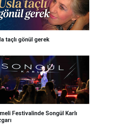
la taçlı gönül gerek
meli Festivalinde Songül Karlı
zgarı