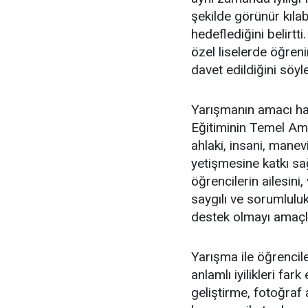
şekilde görünür kıla
hedeflediğini belirt
özel liselerde öğren
davet edildiğini söyle
Yarışmanın amacı hak
Eğitiminin Temel Amaç
ahlaki, insani, manev
yetişmesine katkı sağ
öğrencilerin ailesini,
saygılı ve sorumluluk
destek olmayı amaçlad
Yarışma ile öğrenci
anlamlı iyilikleri fa
geliştirme, fotoğraf 