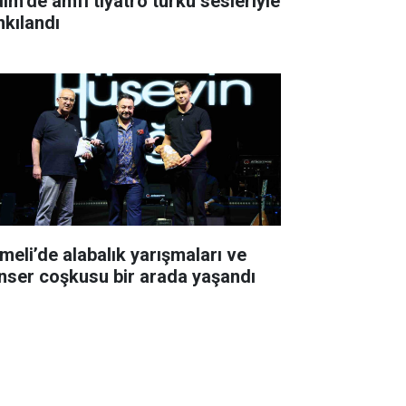
dim’de amfi tiyatro türkü sesleriyle
nkılandı
meli’de alabalık yarışmaları ve
nser coşkusu bir arada yaşandı