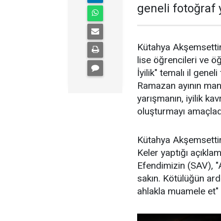
geneli fotoğraf
Kütahya Akşemsettin
lise öğrencileri ve 
İyilik" temalı il gen
Ramazan ayının mane
yarışmanın, iyilik k
oluşturmayı amaçladığ
Kütahya Akşemsetti
Keler yaptığı açıkl
Efendimizin (SAV), "
sakın. Kötülüğün ardı
ahlakla muamele et" ha