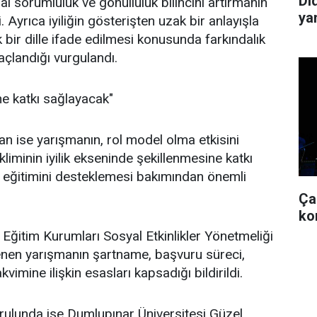
Di
l sorumluluk ve gönüllülük bilincini artırmanın
ya
i. Ayrıca iyiliğin gösterişten uzak bir anlayışla
 bir dille ifade edilmesi konusunda farkındalık
çlandığı vurgulandı.
ine katkı sağlayacak"
n ise yarışmanın, rol model olma etkisini
kliminin iyilik ekseninde şekillenmesine katkı
 eğitimini desteklemesi bakımından önemli
Ça
ko
ı Eğitim Kurumları Sosyal Etkinlikler Yönetmeliği
en yarışmanın şartname, başvuru süreci,
vimine ilişkin esasları kapsadığı bildirildi.
rulunda ise Dumlupınar Üniversitesi Güzel