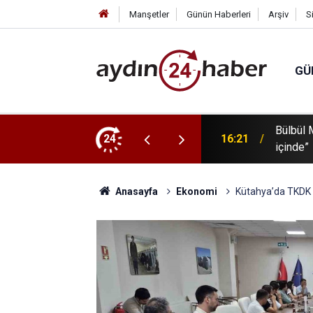
Manşetler
Günün Haberleri
Arşiv
S
GÜ
Bülbül M
arpıştı: 2 itfaiye personeli yaralandı
24
16:21
içinde”
Anasayfa
Ekonomi
Kütahya’da TKDK y