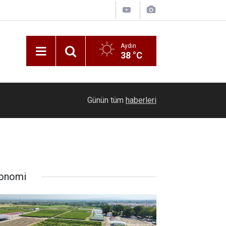
Aydın
38 °C
16:20
Anız yangını kazaya neden oldu: 13 araç birbirine
Günün tüm
haberleri
onomi