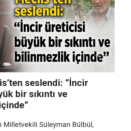
s’ten seslendi: “İncir
yük bir sıkıntı ve
içinde”
n Milletvekili Süleyman Bülbül,