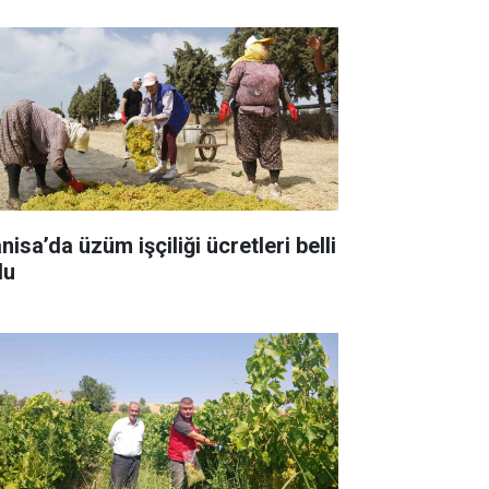
isa’da üzüm işçiliği ücretleri belli
du