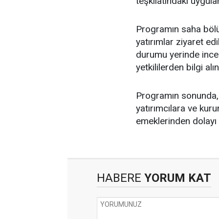
teşkilatındaki uygula
Programın saha bölü
yatırımlar ziyaret ed
durumu yerinde incele
yetkililerden bilgi alın
Programın sonunda, K
yatırımcılara ve kur
emeklerinden dolayı 
HABERE
YORUM KAT