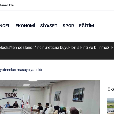
itene Ekle
NCEL
EKONOMI
SIYASET
SPOR
EĞITIM
eclis’ten seslendi: “İncir üreticisi büyük bir sıkıntı ve bilinmezlik
atırımları masaya yatırıldı
Ek