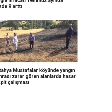
ğla ihracatı Temmuz ayında
zde 9 arttı
tahya Mustafalar köyünde yangın
nrası zarar gören alanlarda hasar
spit çalışması