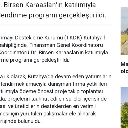
 Birsen Karaaslan'ın katılımıyla
endirme programı gerçekleştirildi.
kınmayı Destekleme Kurumu (TKDK) Kütahya İl
sahipliğinde, Finansman Genel Koordinatörü
Koordinatörü Dr. Birsen Karaaslan'ın katılımıyla
me programı gerçekleştirildi.
Man
ol
ilk olarak, Kütahya'da devam eden yatırımların
endirmek amacıyla danışman firma yetkilileri
atılımıyla ödeme öncesi proje takip toplantısı
a, projelerin taahhüt edilen süreler içerisinde
ı ve üreticilerin desteklerden en verimli
esi için yürütülen çalışmalar ele alınarak
erişinde bulunuldu.