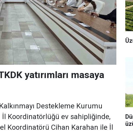
Üz
TKDK yatırımları masaya
l Kalkınmayı Destekleme Kurumu
İl Koordinatörlüğü ev sahipliğinde,
Dü
üz
 Koordinatörü Cihan Karahan ile İl