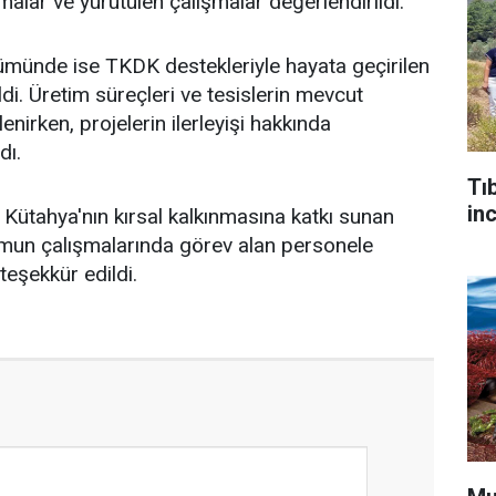
malar ve yürütülen çalışmalar değerlendirildi.
münde ise TKDK destekleriyle hayata geçirilen
ildi. Üretim süreçleri ve tesislerin mevcut
nirken, projelerin ilerleyişi hakkında
dı.
Tı
in
ütahya'nın kırsal kalkınmasına katkı sunan
umun çalışmalarında görev alan personele
teşekkür edildi.