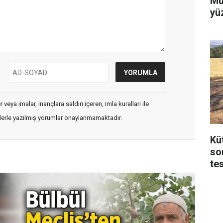
Mu
yü
veya imalar, inançlara saldırı içeren, imla kuralları ile
flerle yazılmış yorumlar onaylanmamaktadır.
Kü
so
te