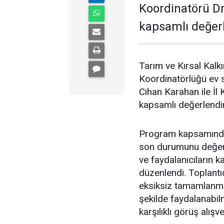
Koordinatörü Dr.
kapsamlı değerl
Tarım ve Kırsal Kal
Koordinatörlüğü ev 
Cihan Karahan ile İl 
kapsamlı değerlendir
Program kapsamında 
son durumunu değerl
ve faydalanıcıların k
düzenlendi. Toplantıd
eksiksiz tamamlanmas
şekilde faydalanabilm
karşılıklı görüş alışv