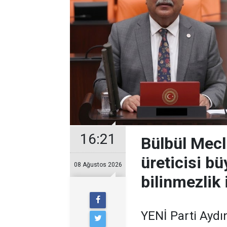
16:21
Bülbül Mecli
üreticisi bü
08 Ağustos 2026
bilinmezlik 
YENİ Parti Aydı