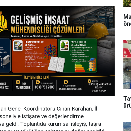
Ma
ön
Ta
ür
n Genel Koordinatörü Cihan Karahan, İl
oneliyle istişare ve değerlendirme
ya geldi. Toplantıda kurumsal işleyiş, taşra