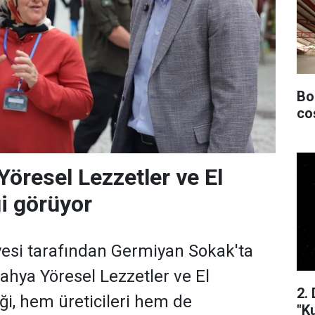
Bo
co
Yöresel Lezzetler ve El
gi görüyor
esi tarafından Germiyan Sokak'ta
hya Yöresel Lezzetler ve El
2.
iği, hem üreticileri hem de
"K