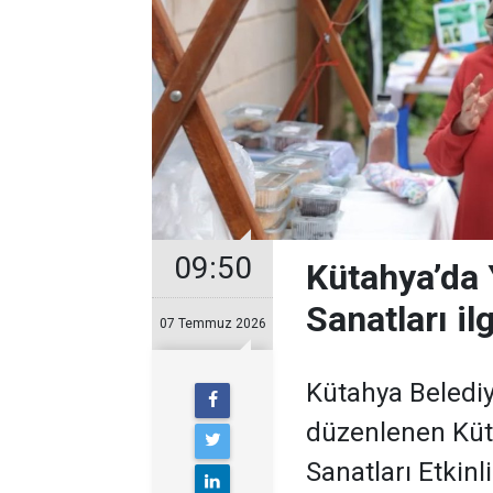
09:50
Kütahya’da 
Sanatları il
07 Temmuz 2026
Kütahya Belediy
düzenlenen Küta
Sanatları Etkinl