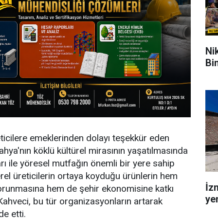
Ni
Bi
eticilere emeklerinden dolayı teşekkür eden
hya'nın köklü kültürel mirasının yaşatılmasında
rı ile yöresel mutfağın önemli bir yere sahip
rel üreticilerin ortaya koyduğu ürünlerin hem
İz
korunmasına hem de şehir ekonomisine katkı
ye
ahveci, bu tür organizasyonların artarak
e etti.