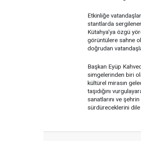
Etkinliğe vatandaşlar
stantlarda sergilenen
Kütahya'ya özgü yöres
görüntülere sahne ola
doğrudan vatandaşlar
Başkan Eyüp Kahveci
simgelerinden biri o
kültürel mirasın gel
taşıdığını vurgulayar
sanatlarını ve şehri
sürdüreceklerini dile 