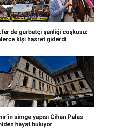
kfer'de gurbetçi şenliği coşkusu:
nlerce kişi hasret giderdi
mir’in simge yapısı Cihan Palas
niden hayat buluyor