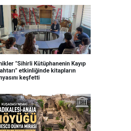
nikler "Sihirli Kütüphanenin Kayıp
htarı" etkinliğinde kitapların
nyasını keşfetti