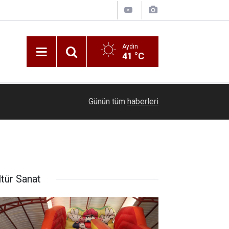
Aydın
41 °C
15:31
Kütahya’da görev yapan 27 yaşındaki doktor de
Günün tüm
haberleri
ltür Sanat