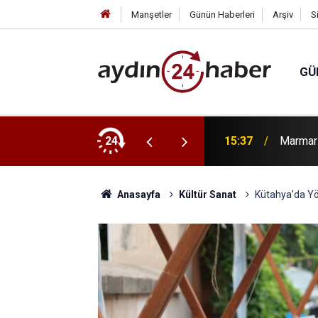
Manşetler
Günün Haberleri
Arşiv
S
GÜ
eri coşkuyla başladı
24
15:37
Marmari
Anasayfa
Kültür Sanat
Kütahya’da Yör