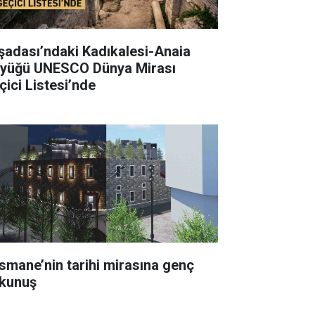
şadası’ndaki Kadıkalesi-Anaia
yüğü UNESCO Dünya Mirası
çici Listesi’nde
smane’nin tarihi mirasına genç
kunuş