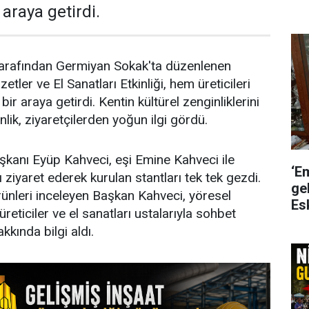
 araya getirdi.
tarafından Germiyan Sokak'ta düzenlenen
tler ve El Sanatları Etkinliği, hem üreticileri
ir araya getirdi. Kentin kültürel zenginliklerini
nlik, ziyaretçilerden yoğun ilgi gördü.
kanı Eyüp Kahveci, eşi Emine Kahveci ile
‘E
ını ziyaret ederek kurulan stantları tek tek gezdi.
gel
ünleri inceleyen Başkan Kahveci, yöresel
Es
üreticiler ve el sanatları ustalarıyla sohbet
kkında bilgi aldı.