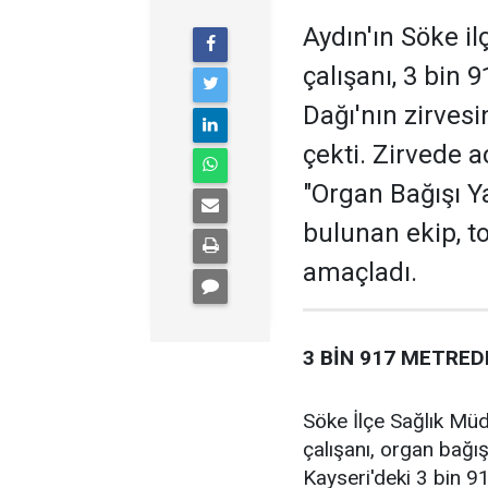
Aydın'ın Söke i
çalışanı, 3 bin 
Dağı'nın zirves
çekti. Zirvede a
"Organ Bağışı Ya
bulunan ekip, t
amaçladı.
3 BİN 917 METRED
Söke İlçe Sağlık Mü
çalışanı, organ bağı
Kayseri'deki 3 bin 9