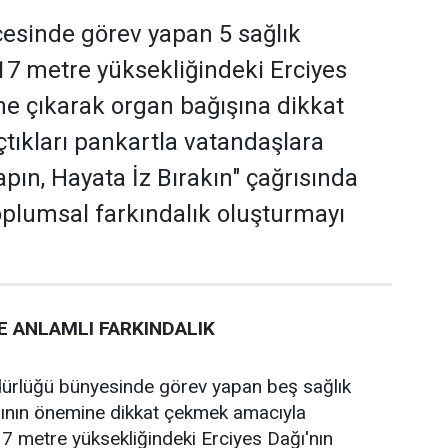
lçesinde görev yapan 5 sağlık
917 metre yüksekliğindeki Erciyes
ine çıkarak organ bağışına dikkat
çtıkları pankartla vatandaşlara
pın, Hayata İz Bırakın" çağrısında
oplumsal farkındalık oluşturmayı
E ANLAMLI FARKINDALIK
dürlüğü bünyesinde görev yapan beş sağlık
şının önemine dikkat çekmek amacıyla
17 metre yüksekliğindeki Erciyes Dağı'nın