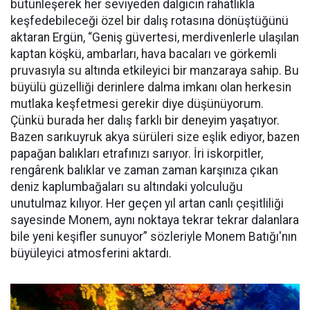
bütünleşerek her seviyeden dalgıcın rahatlıkla
keşfedebileceği özel bir dalış rotasına dönüştüğünü
aktaran Ergün, “Geniş güvertesi, merdivenlerle ulaşılan
kaptan köşkü, ambarları, hava bacaları ve görkemli
pruvasıyla su altında etkileyici bir manzaraya sahip. Bu
büyülü güzelliği derinlere dalma imkanı olan herkesin
mutlaka keşfetmesi gerekir diye düşünüyorum.
Çünkü burada her dalış farklı bir deneyim yaşatıyor.
Bazen sarıkuyruk akya sürüleri size eşlik ediyor, bazen
papağan balıkları etrafınızı sarıyor. İri iskorpitler,
rengârenk balıklar ve zaman zaman karşınıza çıkan
deniz kaplumbağaları su altındaki yolculuğu
unutulmaz kılıyor. Her geçen yıl artan canlı çeşitliliği
sayesinde Monem, aynı noktaya tekrar tekrar dalanlara
bile yeni keşifler sunuyor” sözleriyle Monem Batığı'nın
büyüleyici atmosferini aktardı.