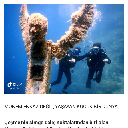
MONEM ENKAZ DEĞİL, YAŞAYAN KÜÇÜK BİR DÜNYA
Çeşme'nin simge dalış noktalarından biri olan