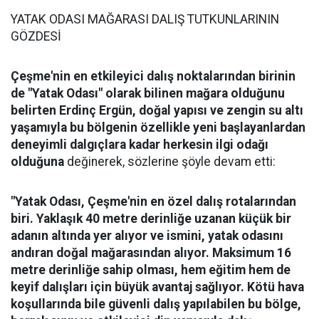
YATAK ODASI MAĞARASI DALIŞ TUTKUNLARININ
GÖZDESİ
Çeşme'nin en etkileyici dalış noktalarından birinin
de "Yatak Odası" olarak bilinen mağara olduğunu
belirten Erdinç Ergün, doğal yapısı ve zengin su altı
yaşamıyla bu bölgenin özellikle yeni başlayanlardan
deneyimli dalgıçlara kadar herkesin ilgi odağı
olduğuna
değinerek, sözlerine şöyle devam etti:
"Yatak Odası, Çeşme'nin en özel dalış rotalarından
biri. Yaklaşık 40 metre derinliğe uzanan küçük bir
adanın altında yer alıyor ve ismini, yatak odasını
andıran doğal mağarasından alıyor. Maksimum 16
metre derinliğe sahip olması, hem eğitim hem de
keyif dalışları için büyük avantaj sağlıyor. Kötü hava
koşullarında bile güvenli dalış yapılabilen bu bölge,