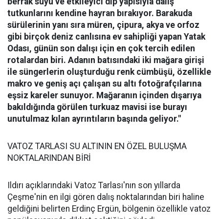
berrak suyu ve etkileyici dip yapısıyla dalış
tutkunlarını kendine hayran bırakıyor.
Barakuda
sürülerinin yanı sıra müren, çipura, akya ve orfoz
gibi birçok deniz canlısına ev sahipliği yapan Yatak
Odası, günün son dalışı için en çok tercih edilen
rotalardan biri. Adanın batısındaki iki mağara girişi
ile süngerlerin oluşturduğu renk cümbüşü, özellikle
makro ve geniş açı çalışan su altı fotoğrafçılarına
eşsiz kareler sunuyor. Mağaranın içinden dışarıya
bakıldığında görülen turkuaz mavisi ise burayı
unutulmaz kılan ayrıntıların başında geliyor."
VATOZ TARLASI SU ALTININ EN ÖZEL BULUŞMA
NOKTALARINDAN BİRİ
Ildırı açıklarındaki Vatoz Tarlası'nın son yıllarda
Çeşme'nin en ilgi gören dalış noktalarından biri haline
geldiğini belirten Erdinç Ergün, bölgenin özellikle vatoz