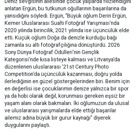
Deniz sevgisinin ailesinde çocuk yaşlarda filizlendiğini
anlatan Ergün, bu tutkunun oğullarının başarılarına da
yansıdığını söyledi. Ergün, “Büyük oğlum Derin Ergün,
Kemer Uluslararası Sualtı Fotoğraf Yarışması'nda
2020 yılında birincilik, 2021 yılında ise üçüncülük elde
etti. Küçük oğlum Doğa da denizle kurduğu bağı
zamanla su altı fotoğrafçılığına dönüştürdü. 2026
Sony Dünya Fotoğraf Ödülleri'nin Gençlik
Kategorisi'nde kısa listeye kalması ve Litvanya'da
düzenlenen uluslararası '21st Century Photo
Competition'da üçüncülük kazanması, doğru yolda
ilerlediğinin en güzel göstergelerinden biri. Benim için
en değerlisi ise çocuklarımın denize yalnızca bir spor
ya da hobi olarak değil, korunması gereken eşsiz bir
yaşam alanı olarak bakmaları. İki oğlumuzun da ulusal
ve uluslararası yarışmalarda elde ettiği başarılar
ailemiz adına büyük bir gurur kaynağı” diyerek
duygularını paylaştı.