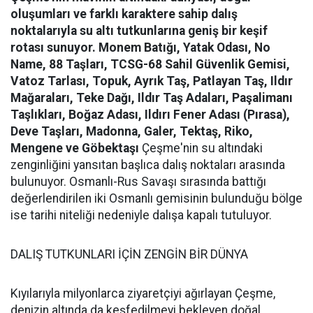
oluşumları ve farklı karaktere sahip dalış
noktalarıyla su altı tutkunlarına geniş bir keşif
rotası sunuyor.
Monem Batığı, Yatak Odası, No
Name, 88 Taşları, TCSG-68 Sahil Güvenlik Gemisi,
Vatoz Tarlası, Topuk, Ayrık Taş, Patlayan Taş, Ildır
Mağaraları, Teke Dağı, Ildır Taş Adaları, Paşalimanı
Taşlıkları, Boğaz Adası, Ildırı Fener Adası (Pırasa),
Deve Taşları, Madonna, Galer, Tektaş, Riko,
Mengene ve Göbektaşı
Çeşme'nin su altındaki
zenginliğini yansıtan başlıca dalış noktaları arasında
bulunuyor. Osmanlı-Rus Savaşı sırasında battığı
değerlendirilen iki Osmanlı gemisinin bulunduğu bölge
ise tarihi niteliği nedeniyle dalışa kapalı tutuluyor.
DALIŞ TUTKUNLARI İÇİN ZENGİN BİR DÜNYA
Kıyılarıyla milyonlarca ziyaretçiyi ağırlayan Çeşme,
denizin altında da keşfedilmeyi bekleyen doğal