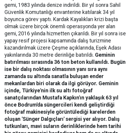
gemi, 1983 yılında denize indirildi. Bir yıl sonra Sahil
Güvenlik Komutanlığı envanterine katılarak 34 yıl
boyunca görev yaptı. Kardak Kayalıkları krizi başta
olmak üzere birçok önemli operasyonda yer alan
gemi, 2016 yılında hizmetten çıkarıldı. Bir yıl sonra ise
yapay resif projesi kapsamında dalış turizmine
kazandırılmak üzere Çeşme açıklarında, Eşek Adası
yakınlarında 30 metre derinliğe batırıldı.
Geminin
batırılması sırasında 36 ton beton kullanıldı. Bugün
ise bir dalış noktası olmasının yanı sıra aynı
zamanda su altında sanatla buluşan ender
mekanlardan biri olarak da ilgi görüyor. Geminin
içinde, Türkiye'nin ilk su altı fotoğraf
sanatçılarından Mustafa Kapkın'ın yaklaşık 63 yıl
önce Bodrum'da süngercileri kendi geliştirdiği
fotoğraf makinesiyle görüntülediği karelerden
oluşan 'Sünger Dalgıçları' sergisi yer alıyor. Dalış
tutkunları, mavi suların derinliklerinde hem tarihi