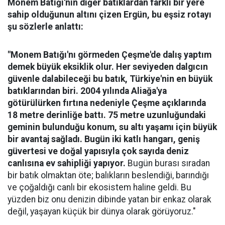
Monem Batığı'nın diğer batıklardan farklı bir yere
sahip olduğunun altını çizen Ergün, bu eşsiz rotayı
şu sözlerle anlattı:
"Monem Batığı'nı görmeden Çeşme'de dalış yaptım
demek büyük eksiklik olur. Her seviyeden dalgıcın
güvenle dalabileceği bu batık, Türkiye'nin en büyük
batıklarından biri. 2004 yılında Aliağa'ya
götürülürken fırtına nedeniyle Çeşme açıklarında
18 metre derinliğe battı. 75 metre uzunluğundaki
geminin bulunduğu konum, su altı yaşamı için büyük
bir avantaj sağladı. Bugün iki katlı hangarı, geniş
güvertesi ve doğal yapısıyla çok sayıda deniz
canlısına ev sahipliği yapıyor.
Bugün burası sıradan
bir batık olmaktan öte; balıkların beslendiği, barındığı
ve çoğaldığı canlı bir ekosistem haline geldi. Bu
yüzden biz onu denizin dibinde yatan bir enkaz olarak
değil, yaşayan küçük bir dünya olarak görüyoruz."