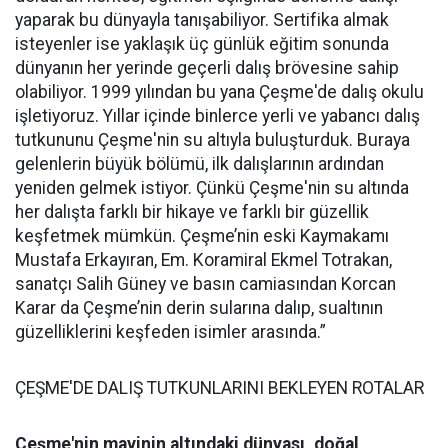
yaparak bu dünyayla tanışabiliyor. Sertifika almak
isteyenler ise yaklaşık üç günlük eğitim sonunda
dünyanın her yerinde geçerli dalış brövesine sahip
olabiliyor. 1999 yılından bu yana Çeşme'de dalış okulu
işletiyoruz. Yıllar içinde binlerce yerli ve yabancı dalış
tutkununu Çeşme'nin su altıyla buluşturduk. Buraya
gelenlerin büyük bölümü, ilk dalışlarının ardından
yeniden gelmek istiyor. Çünkü Çeşme'nin su altında
her dalışta farklı bir hikaye ve farklı bir güzellik
keşfetmek mümkün. Çeşme’nin eski Kaymakamı
Mustafa Erkayıran, Em. Koramiral Ekmel Totrakan,
sanatçı Salih Güney ve basın camiasından Korcan
Karar da Çeşme’nin derin sularına dalıp, sualtının
güzelliklerini keşfeden isimler arasında.”
ÇEŞME'DE DALIŞ TUTKUNLARINI BEKLEYEN ROTALAR
Çeşme'nin mavinin altındaki dünyası, doğal