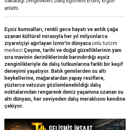
sakladığı zenginlikleri, Dalış Eğitmeni Erdinç Ergün
anlattı.
Eşsiz kumsalları, renkli gece hayatı ve antik çağa
uzanan kültürel mirasıyla her yıl milyonlarca
ziyaretçiyi ağırlayan İzmir'in dünyaca
ünlü turizm
merkezi
Çeşme, tarihi ve doğal güzelliklerinin yanı
sıra mavinin derinliklerinde barındırdığı eşsiz
zenginlikleriyle de dalış tutkunlarına farklı bir keşif
deneyimi yaşatıyor. Batık gemilerden su altı
heykellerine, mağaralardan yapay resiflere,
yüzlerce vatozun gözlemlenebildiği dalış
noktalarından rengarenk deniz yaşamına uzanan su
altı dünyası, her seviyeden dalış meraklısını kendine
çekiyor.