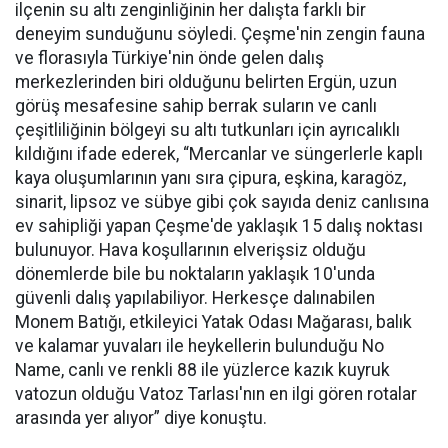
ilçenin su altı zenginliğinin her dalışta farklı bir
deneyim sunduğunu söyledi. Çeşme'nin zengin fauna
ve florasıyla Türkiye'nin önde gelen dalış
merkezlerinden biri olduğunu belirten Ergün, uzun
görüş mesafesine sahip berrak suların ve canlı
çeşitliliğinin bölgeyi su altı tutkunları için ayrıcalıklı
kıldığını ifade ederek, “Mercanlar ve süngerlerle kaplı
kaya oluşumlarının yanı sıra çipura, eşkina, karagöz,
sinarit, lipsoz ve sübye gibi çok sayıda deniz canlısına
ev sahipliği yapan Çeşme'de yaklaşık 15 dalış noktası
bulunuyor. Hava koşullarının elverişsiz olduğu
dönemlerde bile bu noktaların yaklaşık 10'unda
güvenli dalış yapılabiliyor. Herkesçe dalınabilen
Monem Batığı, etkileyici Yatak Odası Mağarası, balık
ve kalamar yuvaları ile heykellerin bulunduğu No
Name, canlı ve renkli 88 ile yüzlerce kazık kuyruk
vatozun olduğu Vatoz Tarlası'nın en ilgi gören rotalar
arasında yer alıyor” diye konuştu.