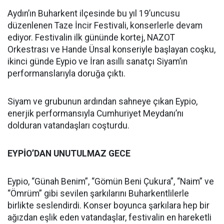
Aydın’ın Buharkent ilçesinde bu yıl 19’uncusu
düzenlenen Taze İncir Festivali, konserlerle devam
ediyor. Festivalin ilk gününde kortej, NAZOT
Orkestrası ve Hande Ünsal konseriyle başlayan coşku,
ikinci günde Eypio ve İran asıllı sanatçı Siyam’ın
performanslarıyla doruğa çıktı.
Siyam ve grubunun ardından sahneye çıkan Eypio,
enerjik performansıyla Cumhuriyet Meydanı’nı
dolduran vatandaşları coşturdu.
EYPİO’DAN UNUTULMAZ GECE
Eypio, “Günah Benim”, “Gömün Beni Çukura”, “Naim” ve
“Ömrüm” gibi sevilen şarkılarını Buharkentlilerle
birlikte seslendirdi. Konser boyunca şarkılara hep bir
ağızdan eşlik eden vatandaşlar, festivalin en hareketli