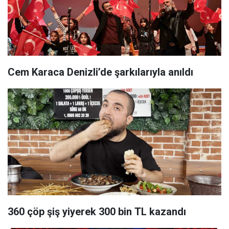
Cem Karaca Denizli’de şarkılarıyla anıldı
360 çöp şiş yiyerek 300 bin TL kazandı