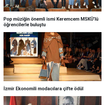
Pop müziğin önemli ismi Keremcem MSKÜ’lü
öğrencilerle buluştu
İzmir Ekonomili modacılara çifte ödül