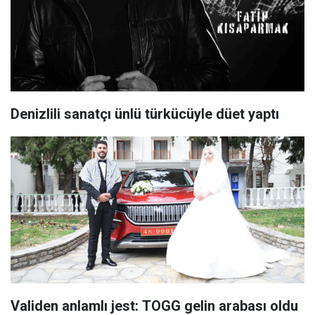
Denizlili sanatçı ünlü türkücüyle düet yaptı
Validen anlamlı jest: TOGG gelin arabası oldu