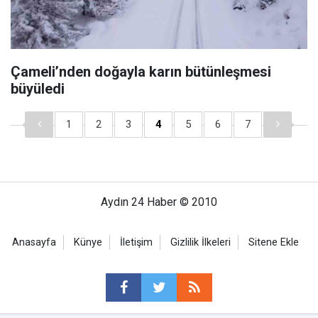
Çameli’nden doğayla karın bütünleşmesi
büyüledi
1
2
3
4
5
6
7
Aydın 24 Haber © 2010
Anasayfa
Künye
İletişim
Gizlilik İlkeleri
Sitene Ekle