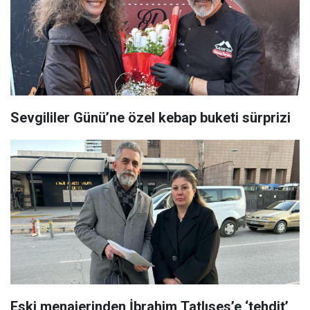
Sevgililer Günü’ne özel kebap buketi sürprizi
Eski menajerinden İbrahim Tatlıses’e ‘tehdit’