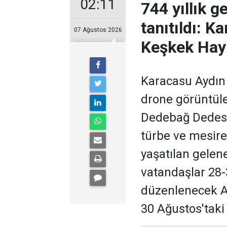
02:11
744 yıllık 
tanıtıldı: 
07 Ağustos 2026
Keşkek Hayr
Karacasu Aydın
drone görüntüler
Dedebağ Dedesi 
türbe ve mesire 
yaşatılan gelene
vatandaşlar 28-
düzenlenecek Af
30 Ağustos'taki