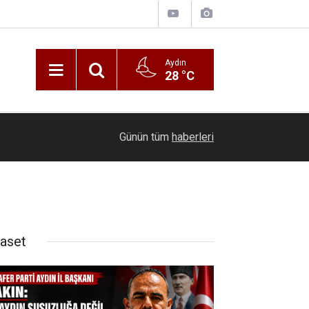
Aydın
28 °C
"Ekonomiye Yön Verenler Zirvesi" iş dünyasının 
23:17
Günün tüm
haberleri
Bodrum’da bir araya getirdi
yaset