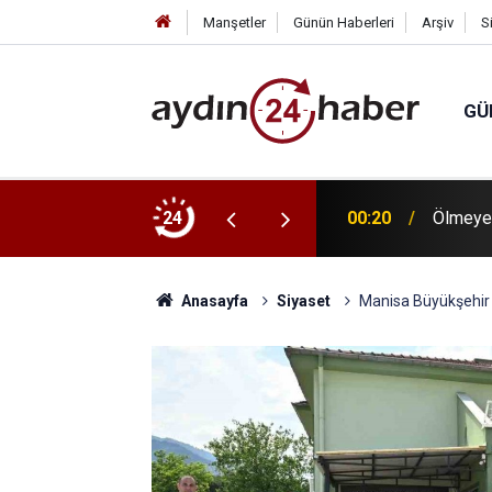
Manşetler
Günün Haberleri
Arşiv
S
GÜ
ulut, yangından etkilenen Çine'de
24
00:20
Ölmeye
Anasayfa
Siyaset
Manisa Büyükşehir 