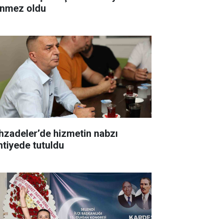
nmez oldu
hzadeler’de hizmetin nabzı
ntiyede tutuldu