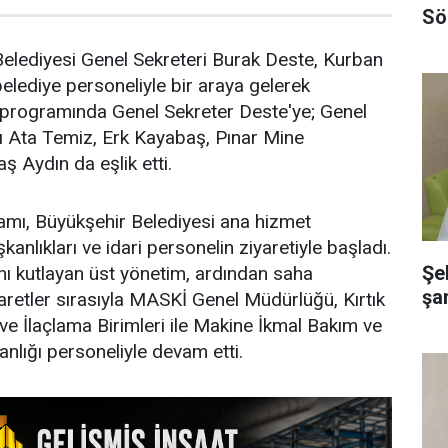
Sö
elediyesi Genel Sekreteri Burak Deste, Kurban
belediye personeliyle bir araya gelerek
t programında Genel Sekreter Deste'ye; Genel
ı Ata Temiz, Erk Kayabaş, Pınar Mine
ş Aydın da eşlik etti.
ı, Büyükşehir Belediyesi ana hizmet
kanlıkları ve idari personelin ziyaretiyle başladı.
Şe
nı kutlayan üst yönetim, ardından saha
şa
yaretler sırasıyla MASKİ Genel Müdürlüğü, Kırtık
 ve İlaçlama Birimleri ile Makine İkmal Bakım ve
nlığı personeliyle devam etti.