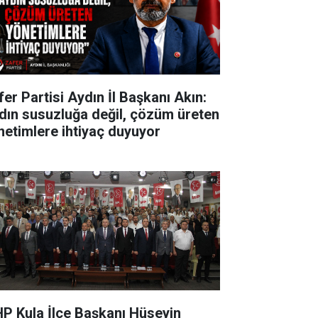
fer Partisi Aydın İl Başkanı Akın:
dın susuzluğa değil, çözüm üreten
netimlere ihtiyaç duyuyor
P Kula İlçe Başkanı Hüseyin