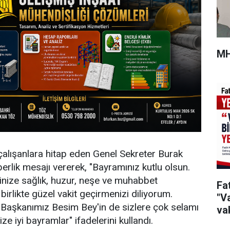
MH
 çalışanlara hitap eden Genel Sekreter Burak
berlik mesajı vererek, "Bayramınız kutlu olsun.
inize sağlık, huzur, neşe ve muhabbet
Fa
 birlikte güzel vakit geçirmenizi diliyorum.
"Va
 Başkanımız Besim Bey'in de sizlere çok selamı
vak
ze iyi bayramlar" ifadelerini kullandı.