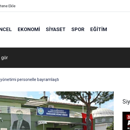
itene Ekle
NCEL
EKONOMI
SIYASET
SPOR
EĞITIM
 gör
yönetimi personelle bayramlaştı
Si