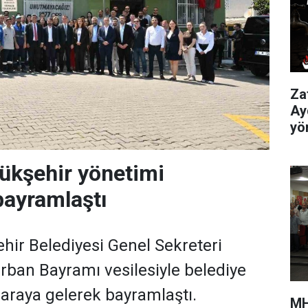
Za
Ay
yö
ükşehir yönetimi
bayramlaştı
ir Belediyesi Genel Sekreteri
rban Bayramı vesilesiyle belediye
 araya gelerek bayramlaştı.
MH