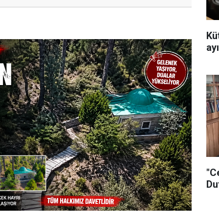
Kü
ayı
"C
Du