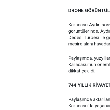
DRONE GÖRÜNTÜLE
Karacasu Aydın sos
görüntülerinde, Ayd
Dedesi Türbesi ile ge
mesire alanı havadan
Paylaşımda, yüzyıll
Karacasu'nun önemli 
dikkat çekildi.
744 YILLIK RİVAYE
Paylaşımda aktarılan
Karacasu'da yaşanan