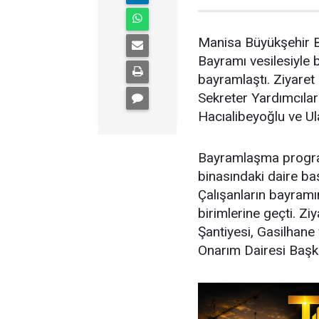
Manisa Büyükşehir B
Bayramı vesilesiyle 
bayramlaştı. Ziyare
Sekreter Yardımcılar
Hacıalibeyoğlu ve Ula
Bayramlaşma program
binasındaki daire baş
Çalışanların bayramı
birimlerine geçti. Zi
Şantiyesi, Gasilhane
Onarım Dairesi Başka