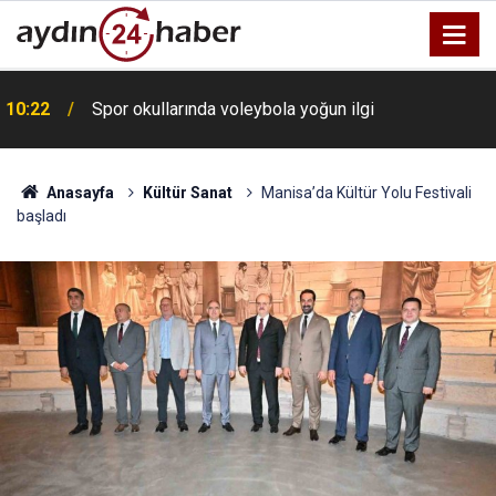
10:22
Spor okullarında voleybola yoğun ilgi
Anasayfa
Kültür Sanat
Manisa’da Kültür Yolu Festivali
başladı