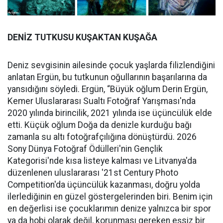
DENİZ TUTKUSU KUŞAKTAN KUŞAĞA
Deniz sevgisinin ailesinde çocuk yaşlarda filizlendiğini
anlatan Ergün, bu tutkunun oğullarının başarılarına da
yansıdığını söyledi. Ergün, “Büyük oğlum Derin Ergün,
Kemer Uluslararası Sualtı Fotoğraf Yarışması'nda
2020 yılında birincilik, 2021 yılında ise üçüncülük elde
etti. Küçük oğlum Doğa da denizle kurduğu bağı
zamanla su altı fotoğrafçılığına dönüştürdü. 2026
Sony Dünya Fotoğraf Ödülleri'nin Gençlik
Kategorisi'nde kısa listeye kalması ve Litvanya'da
düzenlenen uluslararası '21st Century Photo
Competition'da üçüncülük kazanması, doğru yolda
ilerlediğinin en güzel göstergelerinden biri. Benim için
en değerlisi ise çocuklarımın denize yalnızca bir spor
ya da hobi olarak değil, korunması gereken eşsiz bir