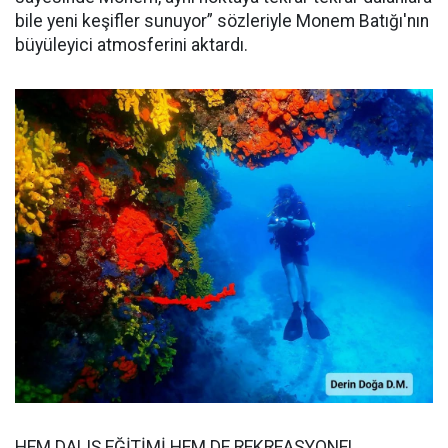
bile yeni keşifler sunuyor” sözleriyle Monem Batığı'nın
büyüleyici atmosferini aktardı.
HEM DALIŞ EĞİTİMİ HEM DE REKREASYONEL