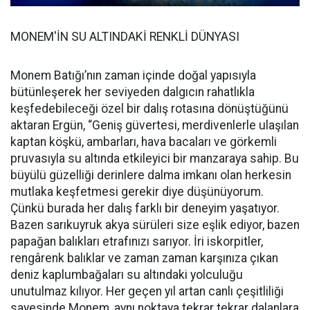
MONEM'İN SU ALTINDAKİ RENKLİ DÜNYASI
Monem Batığı’nın zaman içinde doğal yapısıyla
bütünleşerek her seviyeden dalgıcın rahatlıkla
keşfedebileceği özel bir dalış rotasına dönüştüğünü
aktaran Ergün, “Geniş güvertesi, merdivenlerle ulaşılan
kaptan köşkü, ambarları, hava bacaları ve görkemli
pruvasıyla su altında etkileyici bir manzaraya sahip. Bu
büyülü güzelliği derinlere dalma imkanı olan herkesin
mutlaka keşfetmesi gerekir diye düşünüyorum.
Çünkü burada her dalış farklı bir deneyim yaşatıyor.
Bazen sarıkuyruk akya sürüleri size eşlik ediyor, bazen
papağan balıkları etrafınızı sarıyor. İri iskorpitler,
rengârenk balıklar ve zaman zaman karşınıza çıkan
deniz kaplumbağaları su altındaki yolculuğu
unutulmaz kılıyor. Her geçen yıl artan canlı çeşitliliği
sayesinde Monem, aynı noktaya tekrar tekrar dalanlara