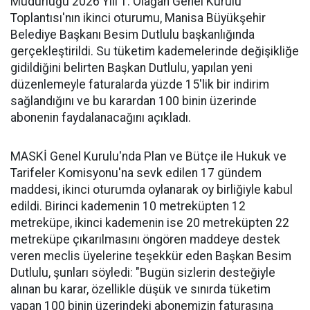
Müdürlüğü 2026 Yılı 1. Olağan Genel Kurulu
Toplantısı'nın ikinci oturumu, Manisa Büyükşehir
Belediye Başkanı Besim Dutlulu başkanlığında
gerçekleştirildi. Su tüketim kademelerinde değişikliğe
gidildiğini belirten Başkan Dutlulu, yapılan yeni
düzenlemeyle faturalarda yüzde 15'lik bir indirim
sağlandığını ve bu karardan 100 binin üzerinde
abonenin faydalanacağını açıkladı.
MASKİ Genel Kurulu'nda Plan ve Bütçe ile Hukuk ve
Tarifeler Komisyonu'na sevk edilen 17 gündem
maddesi, ikinci oturumda oylanarak oy birliğiyle kabul
edildi. Birinci kademenin 10 metreküpten 12
metreküpe, ikinci kademenin ise 20 metreküpten 22
metreküpe çıkarılmasını öngören maddeye destek
veren meclis üyelerine teşekkür eden Başkan Besim
Dutlulu, şunları söyledi: "Bugün sizlerin desteğiyle
alınan bu karar, özellikle düşük ve sınırda tüketim
yapan 100 binin üzerindeki abonemizin faturasına