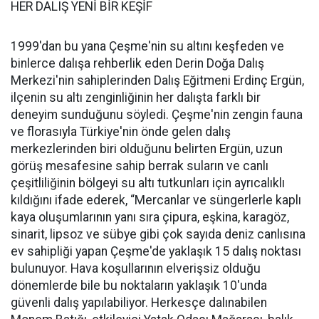
HER DALIŞ YENİ BİR KEŞİF
1999'dan bu yana Çeşme'nin su altını keşfeden ve
binlerce dalışa rehberlik eden Derin Doğa Dalış
Merkezi'nin sahiplerinden Dalış Eğitmeni Erdinç Ergün,
ilçenin su altı zenginliğinin her dalışta farklı bir
deneyim sunduğunu söyledi. Çeşme'nin zengin fauna
ve florasıyla Türkiye'nin önde gelen dalış
merkezlerinden biri olduğunu belirten Ergün, uzun
görüş mesafesine sahip berrak suların ve canlı
çeşitliliğinin bölgeyi su altı tutkunları için ayrıcalıklı
kıldığını ifade ederek, “Mercanlar ve süngerlerle kaplı
kaya oluşumlarının yanı sıra çipura, eşkina, karagöz,
sinarit, lipsoz ve sübye gibi çok sayıda deniz canlısına
ev sahipliği yapan Çeşme'de yaklaşık 15 dalış noktası
bulunuyor. Hava koşullarının elverişsiz olduğu
dönemlerde bile bu noktaların yaklaşık 10'unda
güvenli dalış yapılabiliyor. Herkesçe dalınabilen