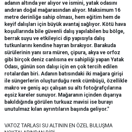
adanın altında yer alıyor ve ismini, yatak odasını
andıran doğal mağarasından alıyor. Maksimum 16
metre derinliğe sahip olması, hem eğitim hem de
keyif dalışları için büyük avantaj sağlıyor. Kötü hava
koşullarında bile güvenli dalış yapılabilen bu bölge,
berrak suyu ve etkileyici dip yapısıyla dalış
tutkunlarını kendine hayran bırakıyor.
Barakuda
sürülerinin yanı sıra müren, çipura, akya ve orfoz
gibi birçok deniz canlısına ev sahipliği yapan Yatak
Odası, günün son dalışı için en çok tercih edilen
rotalardan biri. Adanın batısındaki iki mağara girişi
ile süngerlerin oluşturduğu renk cümbüşü, özellikle
makro ve geniş açı çalışan su altı fotoğrafçılarına
eşsiz kareler sunuyor. Mağaranın içinden dışarıya
bakıldığında görülen turkuaz mavisi ise burayı
unutulmaz kılan ayrıntıların başında geliyor."
VATOZ TARLASI SU ALTININ EN ÖZEL BULUŞMA