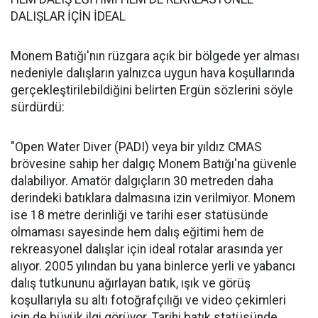
DALIŞLAR İÇİN İDEAL
Monem Batığı'nın rüzgara açık bir bölgede yer alması
nedeniyle dalışların yalnızca uygun hava koşullarında
gerçekleştirilebildiğini belirten Ergün sözlerini söyle
sürdürdü:
"Open Water Diver (PADI) veya bir yıldız CMAS
brövesine sahip her dalgıç Monem Batığı'na güvenle
dalabiliyor. Amatör dalgıçların 30 metreden daha
derindeki batıklara dalmasına izin verilmiyor. Monem
ise 18 metre derinliği ve tarihi eser statüsünde
olmaması sayesinde hem dalış eğitimi hem de
rekreasyonel dalışlar için ideal rotalar arasında yer
alıyor. 2005 yılından bu yana binlerce yerli ve yabancı
dalış tutkununu ağırlayan batık, ışık ve görüş
koşullarıyla su altı fotoğrafçılığı ve video çekimleri
için de büyük ilgi görüyor. Tarihi batık statüsünde