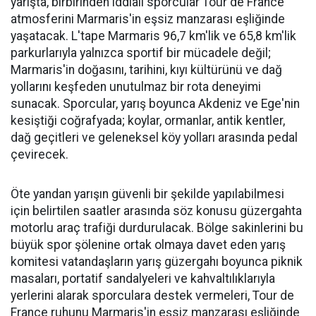
yarışta, birbirinden iddialı sporcular Tour de France
atmosferini Marmaris'in eşsiz manzarası eşliğinde
yaşatacak. L'tape Marmaris 96,7 km'lik ve 65,8 km'lik
parkurlarıyla yalnızca sportif bir mücadele değil;
Marmaris'in doğasını, tarihini, kıyı kültürünü ve dağ
yollarını keşfeden unutulmaz bir rota deneyimi
sunacak. Sporcular, yarış boyunca Akdeniz ve Ege'nin
kesiştiği coğrafyada; koylar, ormanlar, antik kentler,
dağ geçitleri ve geleneksel köy yolları arasında pedal
çevirecek.
Öte yandan yarışın güvenli bir şekilde yapılabilmesi
için belirtilen saatler arasında söz konusu güzergahta
motorlu araç trafiği durdurulacak. Bölge sakinlerini bu
büyük spor şölenine ortak olmaya davet eden yarış
komitesi vatandaşların yarış güzergahı boyunca piknik
masaları, portatif sandalyeleri ve kahvaltılıklarıyla
yerlerini alarak sporculara destek vermeleri, Tour de
France ruhunu Marmaris'in eşsiz manzarası eşliğinde