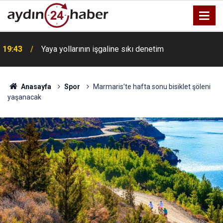
19:43
Yaya yollarının işgaline sıkı denetim
Anasayfa
Spor
Marmaris’te hafta sonu bisiklet şöleni
yaşanacak