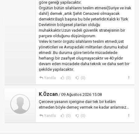
göre gereği yapılacaktır.
Örgütün bütün silahlarını teslim etmesi(Suriye ve Irak
dahil) demek ,artık Şehit Cenazesi olmayacak
demektir.Başlı başına bu bile yeterlidir.Kaldı ki Türk
Devletinin bölgesel planları olduğu
muhakkaktır.Uzun vadeli güvenlik stratejisinin bir
parçası olduğunu düşünüyorum.
Velev ki terör örgütü silahlarını teslim etmedi,üst
yöneticileri ve Avrupadaki militanları durumu kabul
etmedi .Bu duruma göre terörle mücadelede
herhangi bir zaafiyet oluşmayacaktır ve 40 yıldır
devam eden mücadele daha teknik ve daha sert bir
şekilde yapılacaktır.
Yanıtla
(0)
(0)
K.Özcan
/ 09 Ağustos 2026 15:08
Çerceve yasanın içerigine dair tek bir kelâm
etmeden böyle demeç vermek ne kadar anlamsız...
Yanıtla
(0)
(0)