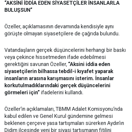
“AKSİNİ İDDİA EDEN SİYASETÇİLER İNSANLARLA
BULUŞSUN”
Özeller, açıklamasının devamında kendisiyle aynı
görüşte olmayan siyasetçilere de çağrıda bulundu.
Vatandaşların gerçek düşüncelerini herhangi bir baskı
veya çekince hissetmeden ifade edebilmesi
gerektiğini savunan Özeller,
“Aksini iddia eden
siyasetçilerin bilhassa tebdil-i kıyafet yaparak
insanların arasına karışmasını isterim. İnsanlar
korkutulmadıklarındaki gerçek düşüncelerini
görmeleri için”
ifadelerini kullandı.
Özeller’in açıklamaları, TBMM Adalet Komisyonu’nda
kabul edilen ve Genel Kurul gündemine gelmesi
beklenen çerçeve yasa tartışmaları sürerken Aydın’ın
Didim ilçesinde yeni bir siyasi tartışmanın fitilini