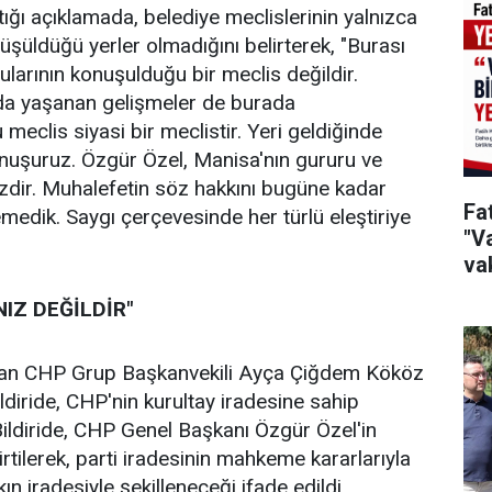
ğı açıklamada, belediye meclislerinin yalnızca
üşüldüğü yerler olmadığını belirterek, "Burası
larının konuşulduğu bir meclis değildir.
da yaşanan gelişmeler de burada
u meclis siyasi bir meclistir. Yeri geldiğinde
onuşuruz. Özgür Özel, Manisa'nın gururu ve
izdir. Muhalefetin söz hakkını bugüne kadar
Fa
medik. Saygı çerçevesinde her türlü eleştiriye
"Va
vak
IZ DEĞİLDİR"
ndan CHP Grup Başkanvekili Ayça Çiğdem Kököz
ldiride, CHP'nin kurultay iradesine sahip
 Bildiride, CHP Genel Başkanı Özgür Özel'in
irtilerek, parti iradesinin mahkeme kararlarıyla
ın iradesiyle şekilleneceği ifade edildi.