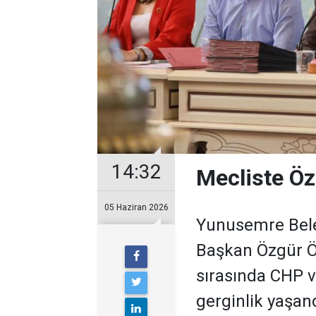
14:32
Mecliste Öz
05 Haziran 2026
Yunusemre Bele
Başkan Özgür Öz
sırasında CHP v
gerginlik yaşan