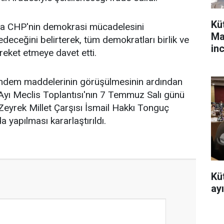
Kü
da CHP'nin demokrasi mücadelesini
Ma
ceğini belirterek, tüm demokratları birlik ve
in
eket etmeye davet etti.
gündem maddelerinin görüşülmesinin ardından
yı Meclis Toplantısı'nın 7 Temmuz Salı günü
Zeyrek Millet Çarşısı İsmail Hakkı Tonguç
 yapılması kararlaştırıldı.
Kü
ayı