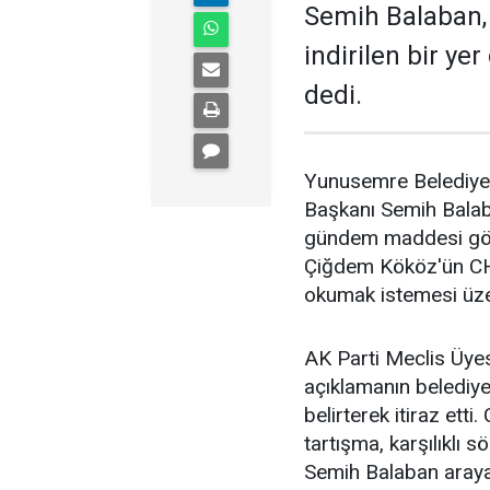
Semih Balaban, 
indirilen bir ye
dedi.
Yunusemre Belediyesi
Başkanı Semih Balaba
gündem maddesi gör
Çiğdem Kököz'ün CHP
okumak istemesi üzer
AK Parti Meclis Üy
açıklamanın belediye 
belirterek itiraz ett
tartışma, karşılıklı
Semih Balaban araya 