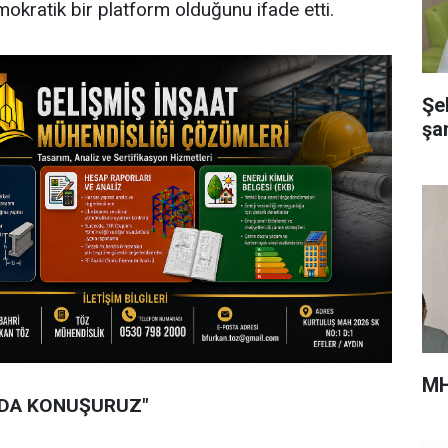
okratik bir platform olduğunu ifade etti.
Şe
şa
MH
 DA KONUŞURUZ"