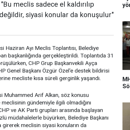
"Bu meclis sadece el kaldırılıp
yö
r değildir, siyasi konular da konuşulur"
 Haziran Ayı Meclis Toplantısı, Belediye
n başkanlığında gerçekleştirildi. Toplantıda 31
üşülürken, CHP Grup Başkanvekili Ayça
 Genel Başkanı Özgür Özel'e destek bildirisi
ine mecliste kısa süreli gerginlik yaşandı.
MH
Sö
esi Muhammed Arif Alkan, söz konusu
meclisinin gündemiyle ilgili olmadığını
i. CHP ve AK Parti grupları arasında başlayan
 sözlü müdahalelerle büyürken, Belediye Başkanı
girerek meclisin siyasi konuların da