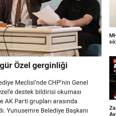
MH
sö
gür Özel gerginliği
diye Meclisi'nde CHP'nin Genel
el'e destek bildirisi okuması
e AK Parti grupları arasında
Za
dı. Yunusemre Belediye Başkanı
Ay