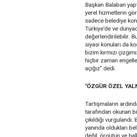
Başkan Balaban yaptı
yerel hizmetlerin gör
sadece belediye konu
Türkiye'de ve dünya
değerlendirilebilir. B
siyasi konuları da k
bizim kırmızı çizgim
hiçbir zaman engelle
açığız" dedi.
"ÖZGÜR ÖZEL YALN
Tartışmaların ardı
tarafından okunan bi
çıkıldığı vurgulandı.
yanında oldukları bel
değil, örgütün ve halk