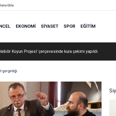
itene Ekle
NCEL
EKONOMI
SIYASET
SPOR
EĞITIM
e’de yeşil dönüşüm
 gerginliği
Si