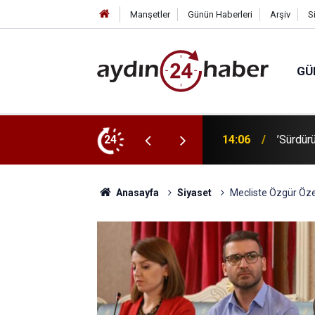
Manşetler
Günün Haberleri
Arşiv
S
GÜ
erçevesinde kura çekimi yapıldı
24
14:01
Muradiy
Anasayfa
Siyaset
Mecliste Özgür Özel