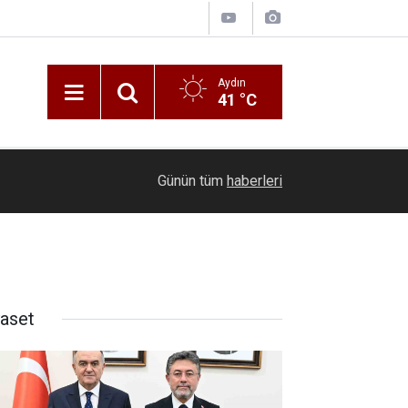
Aydın
41 °C
14:00
Besilik sığırlara yönelik kontrol ve denetimler s
Günün tüm
haberleri
yaset