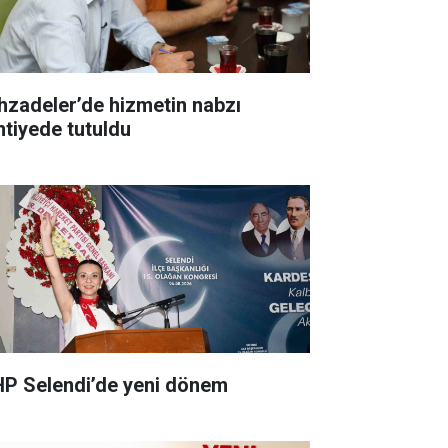
hzadeler’de hizmetin nabzı
ntiyede tutuldu
P Selendi’de yeni dönem