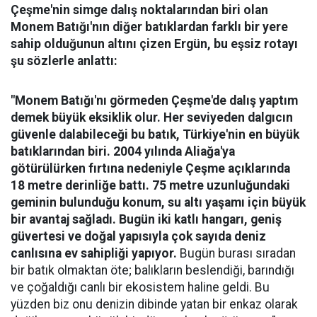
Çeşme'nin simge dalış noktalarından biri olan
Monem Batığı'nın diğer batıklardan farklı bir yere
sahip olduğunun altını çizen Ergün, bu eşsiz rotayı
şu sözlerle anlattı:
"Monem Batığı'nı görmeden Çeşme'de dalış yaptım
demek büyük eksiklik olur. Her seviyeden dalgıcın
güvenle dalabileceği bu batık, Türkiye'nin en büyük
batıklarından biri. 2004 yılında Aliağa'ya
götürülürken fırtına nedeniyle Çeşme açıklarında
18 metre derinliğe battı. 75 metre uzunluğundaki
geminin bulunduğu konum, su altı yaşamı için büyük
bir avantaj sağladı. Bugün iki katlı hangarı, geniş
güvertesi ve doğal yapısıyla çok sayıda deniz
canlısına ev sahipliği yapıyor.
Bugün burası sıradan
bir batık olmaktan öte; balıkların beslendiği, barındığı
ve çoğaldığı canlı bir ekosistem haline geldi. Bu
yüzden biz onu denizin dibinde yatan bir enkaz olarak