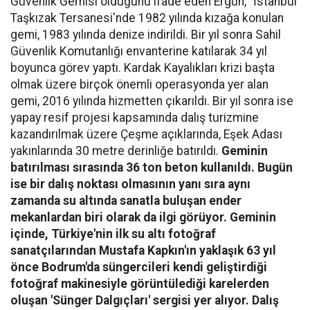
Güvenlik Gemisi olduğunu ifade eden Ergün, "İstanbul
Taşkızak Tersanesi'nde 1982 yılında kızağa konulan
gemi, 1983 yılında denize indirildi. Bir yıl sonra Sahil
Güvenlik Komutanlığı envanterine katılarak 34 yıl
boyunca görev yaptı. Kardak Kayalıkları krizi başta
olmak üzere birçok önemli operasyonda yer alan
gemi, 2016 yılında hizmetten çıkarıldı. Bir yıl sonra ise
yapay resif projesi kapsamında dalış turizmine
kazandırılmak üzere Çeşme açıklarında, Eşek Adası
yakınlarında 30 metre derinliğe batırıldı.
Geminin
batırılması sırasında 36 ton beton kullanıldı. Bugün
ise bir dalış noktası olmasının yanı sıra aynı
zamanda su altında sanatla buluşan ender
mekanlardan biri olarak da ilgi görüyor. Geminin
içinde, Türkiye'nin ilk su altı fotoğraf
sanatçılarından Mustafa Kapkın'ın yaklaşık 63 yıl
önce Bodrum'da süngercileri kendi geliştirdiği
fotoğraf makinesiyle görüntülediği karelerden
oluşan 'Sünger Dalgıçları' sergisi yer alıyor. Dalış