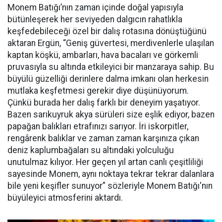
Monem Batığı’nın zaman içinde doğal yapısıyla
bütünleşerek her seviyeden dalgıcın rahatlıkla
keşfedebileceği özel bir dalış rotasına dönüştüğünü
aktaran Ergün, “Geniş güvertesi, merdivenlerle ulaşılan
kaptan köşkü, ambarları, hava bacaları ve görkemli
pruvasıyla su altında etkileyici bir manzaraya sahip. Bu
büyülü güzelliği derinlere dalma imkanı olan herkesin
mutlaka keşfetmesi gerekir diye düşünüyorum.
Çünkü burada her dalış farklı bir deneyim yaşatıyor.
Bazen sarıkuyruk akya sürüleri size eşlik ediyor, bazen
papağan balıkları etrafınızı sarıyor. İri iskorpitler,
rengârenk balıklar ve zaman zaman karşınıza çıkan
deniz kaplumbağaları su altındaki yolculuğu
unutulmaz kılıyor. Her geçen yıl artan canlı çeşitliliği
sayesinde Monem, aynı noktaya tekrar tekrar dalanlara
bile yeni keşifler sunuyor” sözleriyle Monem Batığı'nın
büyüleyici atmosferini aktardı.