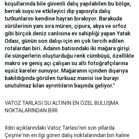
koşullarında bile güvenli dalış yapılabilen bu bölge,
berrak suyu ve etkileyici dip yapısıyla dalış
tutkunlarını kendine hayran bırakıyor.
Barakuda
sürülerinin yanı sıra müren, çipura, akya ve orfoz
gibi birçok deniz canlısına ev sahipliği yapan Yatak
Odası, günün son dalışı için en çok tercih edilen
rotalardan biri. Adanın batısındaki iki mağara girişi
ile süngerlerin oluşturduğu renk cümbüşü, özellikle
makro ve geniş açı çalışan su altı fotoğrafçılarına
eşsiz kareler sunuyor. Mağaranın içinden dışarıya
bakıldığında görülen turkuaz mavisi ise burayı
unutulmaz kılan ayrıntıların başında geliyor."
VATOZ TARLASI SU ALTININ EN ÖZEL BULUŞMA
NOKTALARINDAN BİRİ
Ildırı açıklarındaki Vatoz Tarlası'nın son yıllarda
Çeşme'nin en ilgi gören dalış noktalarından biri haline