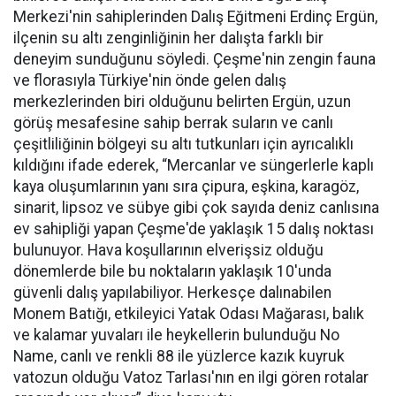
Merkezi'nin sahiplerinden Dalış Eğitmeni Erdinç Ergün,
ilçenin su altı zenginliğinin her dalışta farklı bir
deneyim sunduğunu söyledi. Çeşme'nin zengin fauna
ve florasıyla Türkiye'nin önde gelen dalış
merkezlerinden biri olduğunu belirten Ergün, uzun
görüş mesafesine sahip berrak suların ve canlı
çeşitliliğinin bölgeyi su altı tutkunları için ayrıcalıklı
kıldığını ifade ederek, “Mercanlar ve süngerlerle kaplı
kaya oluşumlarının yanı sıra çipura, eşkina, karagöz,
sinarit, lipsoz ve sübye gibi çok sayıda deniz canlısına
ev sahipliği yapan Çeşme'de yaklaşık 15 dalış noktası
bulunuyor. Hava koşullarının elverişsiz olduğu
dönemlerde bile bu noktaların yaklaşık 10'unda
güvenli dalış yapılabiliyor. Herkesçe dalınabilen
Monem Batığı, etkileyici Yatak Odası Mağarası, balık
ve kalamar yuvaları ile heykellerin bulunduğu No
Name, canlı ve renkli 88 ile yüzlerce kazık kuyruk
vatozun olduğu Vatoz Tarlası'nın en ilgi gören rotalar