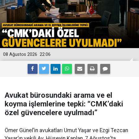
08 Ağustos 2026
22:06
Avukat bürosundaki arama ve el
koyma işlemlerine tepki: “CMK’daki
özel güvencelere uyulmadı”
Ömer Günel’in avukatları Umut Yaşar ve Ezgi Tezcan
Yaşar’ın vekili Av. Hüseyin Kaplan, 7 Ağustos’ta