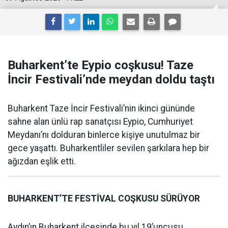
Buharkent’te Eypio coşkusu! Taze
İncir Festivali’nde meydan doldu taştı
Buharkent Taze İncir Festivali’nin ikinci gününde
sahne alan ünlü rap sanatçısı Eypio, Cumhuriyet
Meydanı’nı dolduran binlerce kişiye unutulmaz bir
gece yaşattı. Buharkentliler sevilen şarkılara hep bir
ağızdan eşlik etti.
BUHARKENT’TE FESTİVAL COŞKUSU SÜRÜYOR
Aydın’ın Buharkent ilçesinde bu yıl 19’uncusu