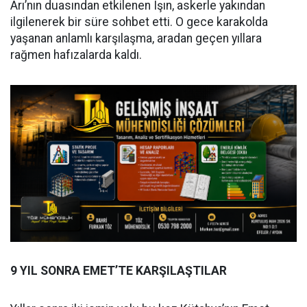
Arı’nın duasından etkilenen Işın, askerle yakından
ilgilenerek bir süre sohbet etti. O gece karakolda
yaşanan anlamlı karşılaşma, aradan geçen yıllara
rağmen hafızalarda kaldı.
9 YIL SONRA EMET’TE KARŞILAŞTILAR