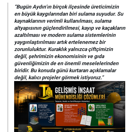
“Bugün Aydın’ın birçok ilçesinde üreticimizin
en büyük kaygılarından biri sulama suyudur. Su
kaynaklarının verimli kullanılması, sulama
altyapısının güçlendirilmesi, kayıp ve kaçakların
azaltılması ve modern sulama sistemlerinin
yaygınlaştırılması artık ertelenemez bir
zorunluluktur. Kuraklık yalnızca çiftçimizin
değil, şehrimizin ekonomisinin ve gıda
güvenliğimizin de en önemli meselelerinden
biridir. Bu konuda günü kurtaran açıklamalar
değil, kalıcı projeler görmek istiyoruz.”