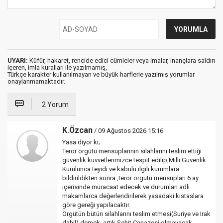
UYARI:
Küfür, hakaret, rencide edici cümleler veya imalar, inançlara saldırı
içeren, imla kuralları ile yazılmamış,
Türkçe karakter kullanılmayan ve büyük harflerle yazılmış yorumlar
onaylanmamaktadır.
2 Yorum
K.Özcan
/ 09 Ağustos 2026 15:16
Yasa diyor ki;
Terör örgütü mensuplarının silahlarını teslim ettiği
güvenlik kuvvetlerimizce tespit edilip,Milli Güvenlik
Kurulunca teyidi ve kabulü ilgili kurumlara
bildirildikten sonra ,terör örgütü mensupları 6 ay
içerisinde müracaat edecek ve durumları adli
makamlarca değerlendirilerek yasadaki kıstaslara
göre gereği yapılacaktır.
Örgütün bütün silahlarını teslim etmesi(Suriye ve Irak
dahil) demek ,artık Şehit Cenazesi olmayacak