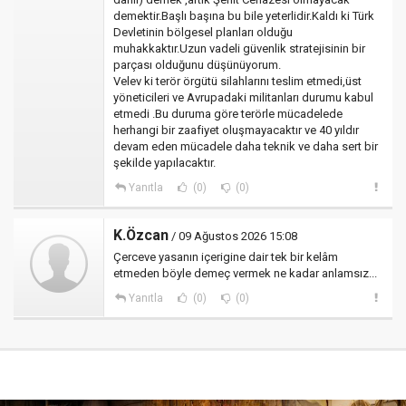
demektir.Başlı başına bu bile yeterlidir.Kaldı ki Türk
Devletinin bölgesel planları olduğu
muhakkaktır.Uzun vadeli güvenlik stratejisinin bir
parçası olduğunu düşünüyorum.
Velev ki terör örgütü silahlarını teslim etmedi,üst
yöneticileri ve Avrupadaki militanları durumu kabul
etmedi .Bu duruma göre terörle mücadelede
herhangi bir zaafiyet oluşmayacaktır ve 40 yıldır
devam eden mücadele daha teknik ve daha sert bir
şekilde yapılacaktır.
Yanıtla
(0)
(0)
K.Özcan
/ 09 Ağustos 2026 15:08
Çerceve yasanın içerigine dair tek bir kelâm
etmeden böyle demeç vermek ne kadar anlamsız...
Yanıtla
(0)
(0)