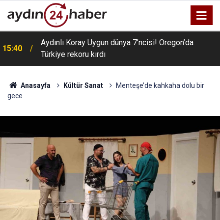
Aydınlı Koray Uygun dünya 7’ncisi! Oregon’da
15:40
Türkiye rekoru kırdı
Anasayfa
Kültür Sanat
Menteşe’de kahkaha dolu bir
gece