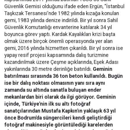
Güvenlik Gemisi olduğunu ifade eden Ergün, "İstanbul
Taşkızak Tersanesi'nde 1982 yılında kızağa konulan
gemi, 1983 yılında denize indirildi. Bir yıl sonra Sahil
Güvenlik Komutanlığı envanterine katılarak 34 yıl
boyunca görev yaptı. Kardak Kayalıkları krizi başta
olmak üzere birçok önemli operasyonda yer alan
gemi, 2016 yılında hizmetten çıkarıldı. Bir yıl sonra ise
yapay resif projesi kapsamında dalış turizmine
kazandırılmak üzere Çeşme açıklarında, Eşek Adası
yakınlarında 30 metre derinliğe batırıldı.
Geminin
batırılması sırasında 36 ton beton kullanıldı. Bugün
ise bir dalış noktası olmasının yanı sıra aynı
zamanda su altında sanatla buluşan ender
mekanlardan biri olarak da ilgi görüyor. Geminin
içinde, Türkiye'nin ilk su altı fotoğraf
sanatçılarından Mustafa Kapkın'ın yaklaşık 63 yıl
önce Bodrum'da süngercileri kendi geliştirdiği
fotoğraf makinesiyle görüntülediği karelerden