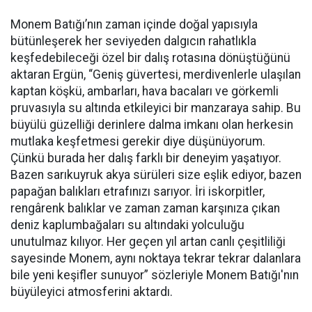
Monem Batığı’nın zaman içinde doğal yapısıyla
bütünleşerek her seviyeden dalgıcın rahatlıkla
keşfedebileceği özel bir dalış rotasına dönüştüğünü
aktaran Ergün, “Geniş güvertesi, merdivenlerle ulaşılan
kaptan köşkü, ambarları, hava bacaları ve görkemli
pruvasıyla su altında etkileyici bir manzaraya sahip. Bu
büyülü güzelliği derinlere dalma imkanı olan herkesin
mutlaka keşfetmesi gerekir diye düşünüyorum.
Çünkü burada her dalış farklı bir deneyim yaşatıyor.
Bazen sarıkuyruk akya sürüleri size eşlik ediyor, bazen
papağan balıkları etrafınızı sarıyor. İri iskorpitler,
rengârenk balıklar ve zaman zaman karşınıza çıkan
deniz kaplumbağaları su altındaki yolculuğu
unutulmaz kılıyor. Her geçen yıl artan canlı çeşitliliği
sayesinde Monem, aynı noktaya tekrar tekrar dalanlara
bile yeni keşifler sunuyor” sözleriyle Monem Batığı'nın
büyüleyici atmosferini aktardı.