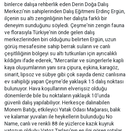
binlerce dalışa rehberlik eden Derin Doğa Dalış
Merkezi'nin sahiplerinden Dalış Eğitmeni Erdinç Ergün,
ilçenin su altı zenginliğinin her dalışta farklı bir
deneyim sunduğunu söyledi. Çeşme'nin zengin fauna
ve florasıyla Türkiye'nin önde gelen dalış
merkezlerinden biri olduğunu belirten Ergün, uzun
görüş mesafesine sahip berrak suların ve canlı
çeşitliliğinin bölgeyi su altı tutkunları için ayrıcalıklı
kıldığını ifade ederek, “Mercanlar ve süngerlerle kaplı
kaya oluşumlarının yanı sıra çipura, eşkina, karagöz,
sinarit, lipsoz ve sübye gibi çok sayıda deniz canlısına
ev sahipliği yapan Çeşme'de yaklaşık 15 dalış noktası
bulunuyor. Hava koşullarının elverişsiz olduğu
dönemlerde bile bu noktaların yaklaşık 10'unda
güvenli dalış yapılabiliyor. Herkesçe dalınabilen
Monem Batığı, etkileyici Yatak Odası Mağarası, balık
ve kalamar yuvaları ile heykellerin bulunduğu No
Name, canlı ve renkli 88 ile yüzlerce kazık kuyruk
vatozun olduğu Vatoz Tarlası'nın en ilgi gören rotalar