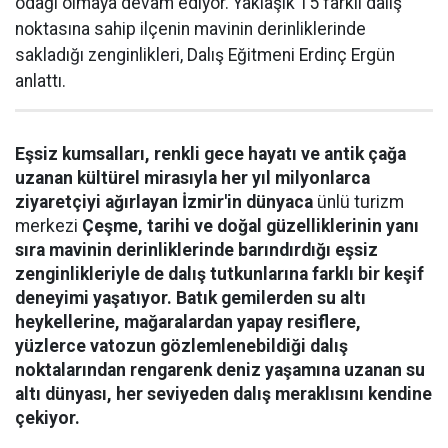
odağı olmaya devam ediyor. Yaklaşık 15 farklı dalış
noktasına sahip ilçenin mavinin derinliklerinde
sakladığı zenginlikleri, Dalış Eğitmeni Erdinç Ergün
anlattı.
Eşsiz kumsalları, renkli gece hayatı ve antik çağa
uzanan kültürel mirasıyla her yıl milyonlarca
ziyaretçiyi ağırlayan İzmir'in dünyaca
ünlü turizm
merkezi
Çeşme, tarihi ve doğal güzelliklerinin yanı
sıra mavinin derinliklerinde barındırdığı eşsiz
zenginlikleriyle de dalış tutkunlarına farklı bir keşif
deneyimi yaşatıyor. Batık gemilerden su altı
heykellerine, mağaralardan yapay resiflere,
yüzlerce vatozun gözlemlenebildiği dalış
noktalarından rengarenk deniz yaşamına uzanan su
altı dünyası, her seviyeden dalış meraklısını kendine
çekiyor.