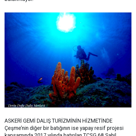
ASKERİ GEMİ DALIŞ TURİZMİNİN HİZMETİNDE
Çeşme’nin diğer bir batığının ise yapay resif projesi
kapsamında 2017 yılında batırılan TCSG 68 Sahil