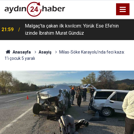
Malgaç’ta çakan ilk kıvılcım: Yörük Ese Efe’nin
21:59
izinde İbrahim Murat Gündüz
Anasayfa
Asayiş
Milas-Söke Karayolu’nda feci kaza:
1’i çocuk 5 yaralı